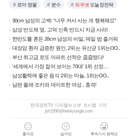
로마 명물
분수
와우넷
오늘장전략
30cm 남성의 고백: “너무 커서 사는 게 행복해요”
삼성 반도체 옆, 고덕 신축 반드시 지금 사라!
한반도를 흔든 28cm 남성의 비밀, 매일 밤 즐거워
대장암 환자 급증한 원인, 2위는 유산균 1위는OO..
부산 최고급 로또 아파트 선착순 줍줍떴다!
‘세계에서 가장 젊어 보이는 70대’ 1위 선정…
남성활력에 좋은 음식 2위는 마늘, 1위는OO..
남편 몰래 조카와 데이트한 여성.. 충격!
한국경제TV 디지털뉴스부 조시형 기자
jsh1990@hankyungtv.com
좋아요
싫어요
후속기사 원해요