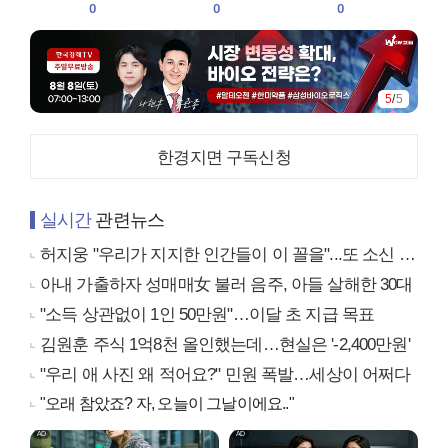
0
0
0
5
/
5
한경지면 구독신청
실시간
관련뉴스
허지웅 "우리가 지지한 인간들이 이 꼴을"...또 소신 발언
아내 가출하자 성매매女 불러 음주, 아들 살해한 30대
"소득 상관없이 1인 50만원"…이달 초 지급 목표
김원훈 주식 1억8천 올인했는데…현실은 '-2,400만원'
"우리 애 사진 왜 적어요?" 민원 폭발…세상이 어쩌다
"오래 참았죠? 자, 오늘이 그날이에요.."