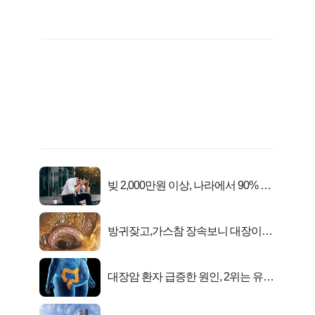
빚 2,000만원 이상, 나라에서 90% 갚
아준다!
방귀잦고,가스참 장속보니 대장이아
니라..
대장암 환자 급증한 원인, 2위는 유산
균 1위는OO..