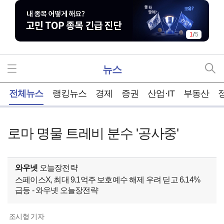
1
/
5
뉴스
홈
전체뉴스
랭킹뉴스
경제
증권
산업·IT
부동산
로마 명물 트레비 분수 '공사중'
와우넷
오늘장전략
스페이스X, 최대 9.1억주 보호예수 해제 우려 딛고 6.14%
급등 - 와우넷 오늘장전략
조시형 기자