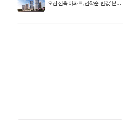
오산 신축 아파트, 선착순 ‘반값’ 분양
시작..