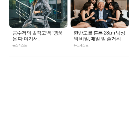
금수저의 솔직고백 "명품
한반도를 흔든 28cm 남성
은 다 여기서.."
의 비밀, 매일 밤 즐거워
뉴스캐스트
뉴스캐스트