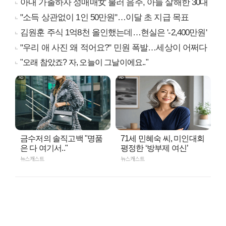
아내 가출하자 성매매女 불러 음주, 아들 살해한 30대
"소득 상관없이 1인 50만원"…이달 초 지급 목표
김원훈 주식 1억8천 올인했는데…현실은 '-2,400만원'
"우리 애 사진 왜 적어요?" 민원 폭발…세상이 어쩌다
"오래 참았죠? 자, 오늘이 그날이에요.."
금수저의 솔직고백 "명품
71세 민혜숙 씨, 미인대회
은 다 여기서.."
평정한 ‘방부제 여신’
뉴스캐스트
뉴스캐스트