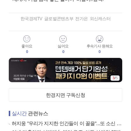
한국경제TV 글로벌콘텐츠부 전가은 외신캐스터
좋아요
싫어요
후속기사 원해요
0
0
0
4
/
5
한경지면 구독신청
실시간
관련뉴스
허지웅 "우리가 지지한 인간들이 이 꼴을"...또 소신 발언