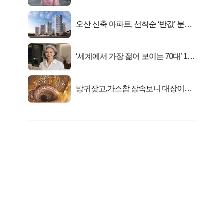
오산 신축 아파트, 선착순 ‘반값’ 분양
시작..
‘세계에서 가장 젊어 보이는 70대’ 1위
선정…
방귀잦고,가스참 장속보니 대장이아
니라..