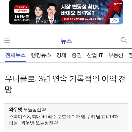
5
/
5
뉴스
홈
전체뉴스
랭킹뉴스
경제
증권
산업·IT
부동산
유니클로, 3년 연속 기록적인 이익 전
망
와우넷
오늘장전략
스페이스X, 최대 9.1억주 보호예수 해제 우려 딛고 6.14%
급등 - 와우넷 오늘장전략