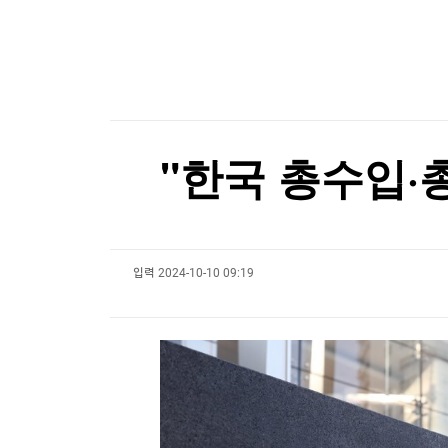
한국경제TV
뉴스홈
[게임위드인] 포켓몬 개발사의 야심작, 왜 기대에
머니팜 모닝라이브
증권
굿모닝 작전
금융
[게임위드인] 포켓몬 개발사의 야심작, 왜 기대에
오늘장 뭐사지?
부동산
[오후5시] 뉴스플러스
사회
온로드 (ON ROAD) 인사이트
글로벌경제
"한국 총수입·
랭킹뉴스
입력
2024-10-10 09:19
미네르바아카데미
증권 데이터
스페셜강의
특징주 뉴스
투자/재테크
매매신호 (랭킹100
부동산/세무
투자분석
산업
국내증시
[모집-3기-] 돈버는 트레이딩 투자 북클럽
환율