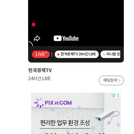
한국경제TV 24시간 LIVE
머니팜 모닝라이브 
한국경제TV
24시간 LIVE
채팅참여