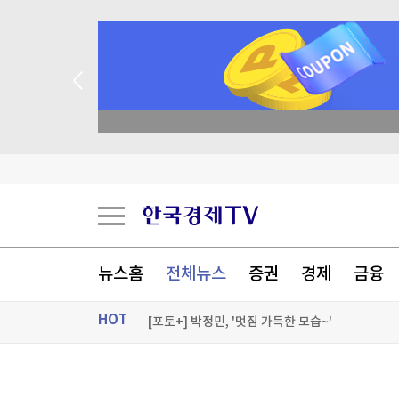
종목 무료 정밀 진단
[게임위드인] 포켓몬 개발사의 야심작, 왜 기대에
[속보] 집에서 말다툼 중 흉기로 '어머니 살해'…경찰
中유니트리 회장 "피지컬AI 산업발전 초기…PC 
뉴스홈
전체뉴스
증권
경제
금융
'성접대 논란' 축구협회, 고개 숙였다…"실망 안
HOT
[포토+] 박정민, '멋짐 가득한 모습~'
"나야, '흑백요리사' 시즌3"
ON AIR
뉴스
[온에어] 국고처 6부