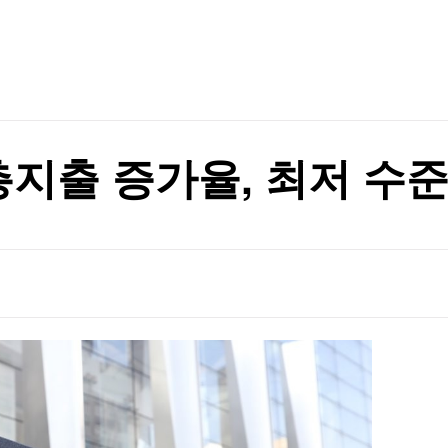
TV홈
무료방송
전체뉴스
 못 미쳤나
증권
파트너스
경제
종목핫라인
추천 상
산업
 못 미쳤나
경제
오늘의 
정치
생활경제
수익후기
국제
기업·CEO
이벤트
칼럼·연재
총지출 증가율, 최저 수준
특집방송
전체 프로그램
채널/편성
지역별채널
)
편성표