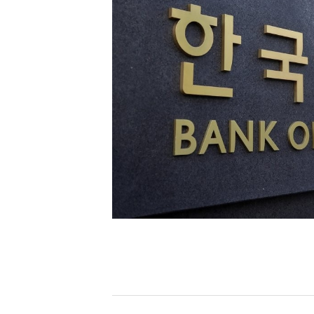
[할인50%] 한·미 투자 올인원 클래스
해외증시