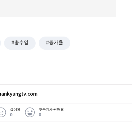
총수입
증가율
ankyungtv.com
싫어요
후속기사 원해요
0
0