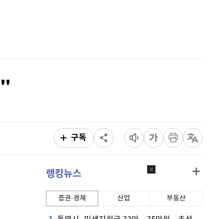
퀀텀
915
(
-0.11%
)
홈
AI추천
이더리움 클래식
9,155
(
0.33%
)
품
마켓이슈
특징주
이벤트
비트코인
91,303,000
(
-0.05%
)
"
구독
랭킹뉴스
증권·경제
산업
부동산
1