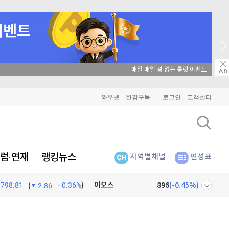
매일 매일 꽝 없는 룰렛 이벤트
비트코인
91,303,000
(
-0.05%
)
와우넷
한경구독
로그인
고객센터
이더리움
2,694,000
(
0.07%
)
리플
1,451
(
0.48%
)
럼·연재
랭킹뉴스
지역별채널
편성표
비트코인 캐시
303,900
(
0.53%
)
798.81
0.36%
)
이오스
896
(
-0.45%
)
(
2.86
비트코인 골드
1,313
(
-763.82%
)
넷
주식창