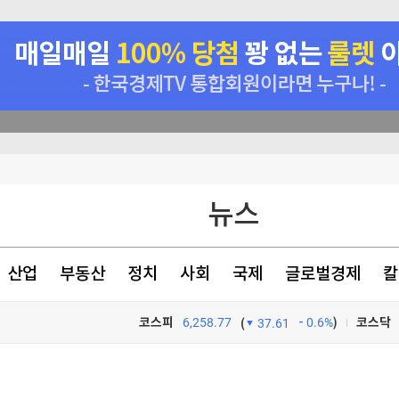
 못 미쳤나
뉴스
, '18세 아들' 체포
시작때와 비슷"
산업
부동산
정치
사회
국제
글로벌경제
칼
겨드려 죄송"
코스피
6,258.77
0.6%
)
코스닥
(
37.61
TV프로그램
와우