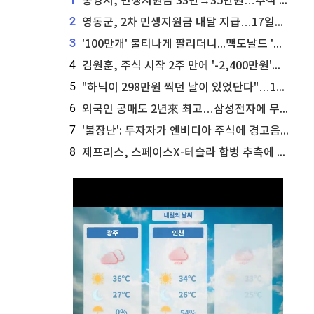
통영시, 민생지원금 33만→35만원…추석 전 푼다
2
영동군, 2차 민생지원금 내달 지급…17일부터 신청 접수
3
'100만개' 불티나게 팔리더니...맥도날드 '충주찰옥수수버거' 돌연 판매 종료
4
김원훈, 주식 시작 2주 만에 '-2,400만원'…"차 한 대 값 날렸다"
5
"하닉이 298만원 찍던 날이 있었단다"…100만 클릭 '전래동화' 정체
6
외국인 공매도 2년來 최고…삼성전자에 무슨일이 [B급기자의 B급리포트]
7
'불장난': 투자자가 엔비디아 주식에 경고음 울려
8
제프리스, 스페이스X-테슬라 합병 추측에 대한 트래커 주식 가능성 분석