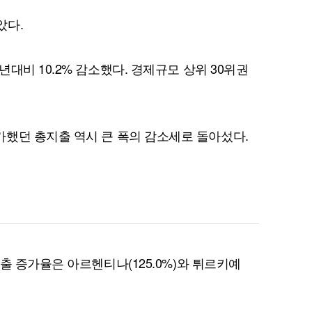
았다.
대비 10.2% 감소했다. 경제규모 상위 30위권
퀀텀
이더리움 클래식
9
8% 증가했던 총지출 역시 큰 폭의 감소세로 돌아섰다.
출 증가율은 아르헨티나(125.0%)와 튀르키예