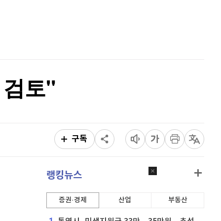
퀀텀
915
(
-0.55%
)
홈
AI추천
이더리움 클래식
9,190
(
0.99%
)
품
마켓이슈
특징주
이벤트
비트코인
91,580,000
(
-0.28%
)
 검토"
구독
랭킹뉴스
증권·경제
산업
부동산
1