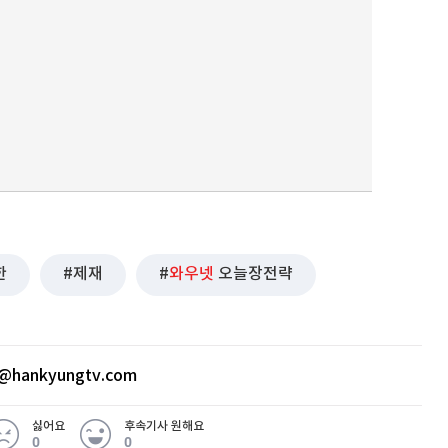
한
제재
와우넷
오늘장전략
@hankyungtv.com
싫어요
후속기사 원해요
0
0