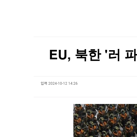
한국경제TV
뉴스홈
머니팜 모닝라이브
증권
굿모닝 작전
금융
오늘장 뭐사지?
부동산
[오후5시] 뉴스플러스
사회
온로드 (ON ROAD) 인사이트
글로벌경제
EU, 북한 '러
랭킹뉴스
입력
2024-10-12 14:26
미네르바아카데미
증권 데이터
스페셜강의
특징주 뉴스
투자/재테크
매매신호 (랭킹100
부동산/세무
투자분석
산업
국내증시
[모집-3기-] 돈버는 트레이딩 투자 북클럽
환율