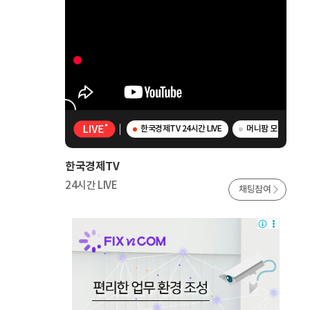
한국경제TV 24시간 LIVE
머니팜 모닝라이브 
한국경제TV
24시간 LIVE
채팅참여