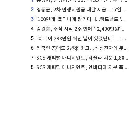
통영시, 민생지원금 33만→35만원…추석 전 푼다
2
영동군, 2차 민생지원금 내달 지급…17일부터 신청 접수
3
'100만개' 불티나게 팔리더니...맥도날드 '충주찰옥수수버거' 돌연 판매 종료
4
김원훈, 주식 시작 2주 만에 '-2,400만원'…"차 한 대 값 날렸다"
5
"하닉이 298만원 찍던 날이 있었단다"…100만 클릭 '전래동화' 정체
6
외국인 공매도 2년來 최고…삼성전자에 무슨일이 [B급기자의 B급리포트]
7
SCS 캐피털 매니지먼트, 테슬라 지분 1,889주 추가 매수
8
SCS 캐피털 매니지먼트, 엔비디아 지분 축소...8,590주 매도