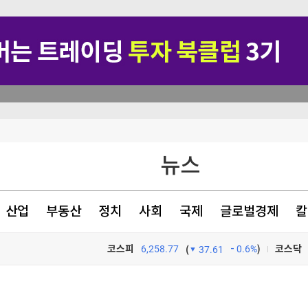
관악구, 혁신 스타트업과 손잡고 공공서비스 혁신 나선다 ‘관악S밸리 실증 지원’ 업무협약 체결
뉴스
본토인 위협
산업
부동산
정치
사회
국제
글로벌경제
칼
사고도
코스피
6,258.77
0.6%
)
코스닥
(
37.61
TV프로그램
와우