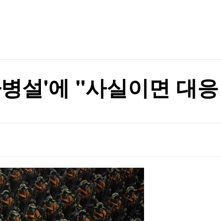
TV홈
무료방송
전체뉴스
관악구, 혁신 스타트업과 손잡고 공공서비스 혁신 나선다 ‘관악S밸리 실증 지원’ 업무협약 체결
증권
파트너스
경제
종목핫라인
추천 상
산업
관악구, 혁신 스타트업과 손잡고 공공서비스 혁신 나선다 ‘관악S밸리 실증 지원’ 업무협약 체결
경제
오늘의 
정치
생활경제
수익후기
국제
기업·CEO
이벤트
칼럼·연재
 파병설'에 "사실이면 대응
특집방송
전체 프로그램
채널/편성
지역별채널
)
편성표