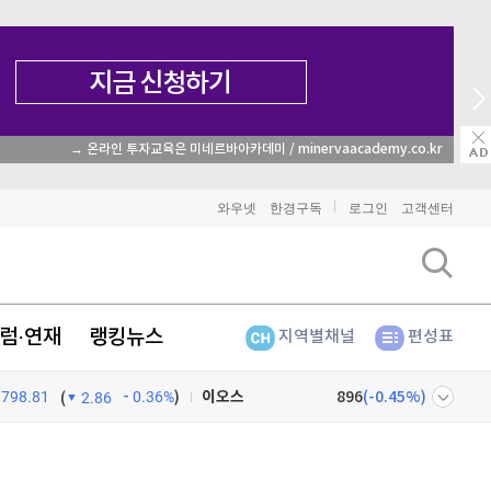
→ 온라인 투자교육은 미네르바아카데미 / minervaacademy.co.kr
비트코인
91,580,000
(
-0.28%
)
와우넷
한경구독
로그인
고객센터
이더리움
2,702,000
(
-0.45%
)
리플
1,462
(
-1.67%
)
럼·연재
랭킹뉴스
지역별채널
편성표
비트코인 캐시
304,900
(
0.86%
)
798.81
0.36%
)
이오스
896
(
-0.45%
)
(
2.86
비트코인 골드
1,313
(
-763.82%
)
넷
주식창