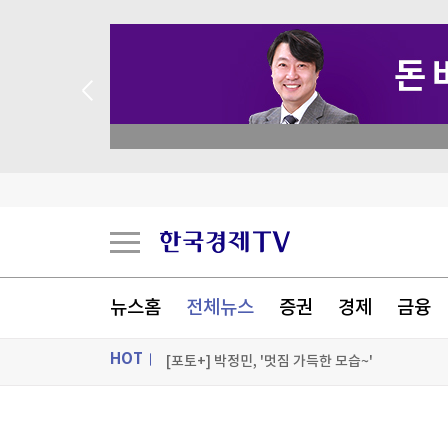
 애널리스트 업종 분석
성일하이텍, 애프터마켓서 10%대 급등
코르시카 자치권 논의에 분리단체 반발해 프랑스 
뉴스홈
전체뉴스
증권
경제
금융
폭염 속 백화점 정전에 대피 소동…승강기 갇힘 
HOT
[포토+] 박정민, '멋짐 가득한 모습~'
"나야, '흑백요리사' 시즌3"
ON AIR
뉴스
[온에어] 경제전쟁 꾼 시즌3