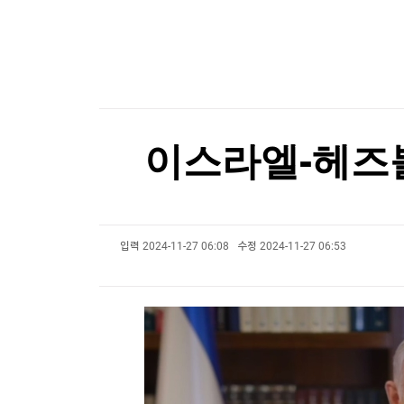
한국경제TV
뉴스홈
시장지배력 노린 오픈AI, 챗GPT 무료고객에 최
머니팜 모닝라이브
증권
굿모닝 작전
금융
시장지배력 노린 오픈AI, 챗GPT 무료고객에 최
오늘장 뭐사지?
부동산
[오후5시] 뉴스플러스
사회
온로드 (ON ROAD) 인사이트
글로벌경제
이스라엘-헤즈볼
랭킹뉴스
입력
2024-11-27 06:08
수정
2024-11-27 06:53
미네르바아카데미
증권 데이터
스페셜강의
특징주 뉴스
투자/재테크
매매신호 (랭킹100
부동산/세무
투자분석
산업
국내증시
[모집-3기-] 돈버는 트레이딩 투자 북클럽
환율