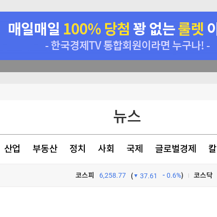
신 모델 무한제공
뉴스
원리 규명
건강하게 먹어라"
산업
부동산
정치
사회
국제
글로벌경제
칼
코스피
6,258.77
0.6%
)
코스닥
(
37.61
TV프로그램
와우