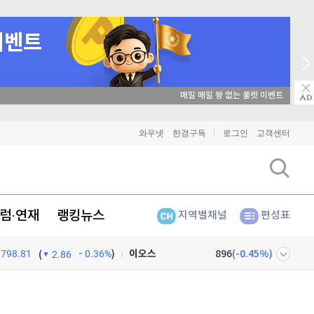
매일 매일 꽝 없는 룰렛 이벤트
비트코인
91,216,000
(
-0.14%
)
와우넷
한경구독
로그인
고객센터
이더리움
2,693,000
(
0.04%
)
리플
1,435
(
-0.63%
)
럼·연재
랭킹뉴스
지역별채널
편성표
비트코인 캐시
303,700
(
0.46%
)
이오스
896
(
-0.45%
)
798.81
0.36%
)
(
2.86
비트코인 골드
1,313
(
-763.82%
)
넷
주식창