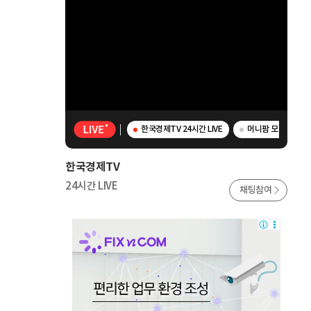
한국경제TV 24시간 LIVE
머니팜 모닝라이브 
한국경제TV
24시간 LIVE
채팅참여