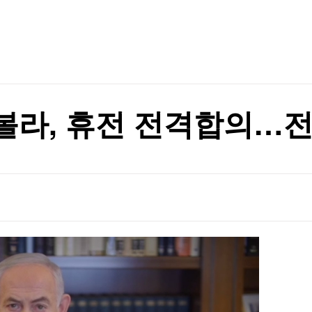
TV홈
무료방송
전체뉴스
신 모델 무한제공
증권
파트너스
경제
종목핫라인
추천 상
산업
신 모델 무한제공
경제
오늘의 
정치
생활경제
수익후기
국제
기업·CEO
이벤트
칼럼·연재
라, 휴전 전격합의…전
특집방송
전체 프로그램
채널/편성
지역별채널
)
편성표