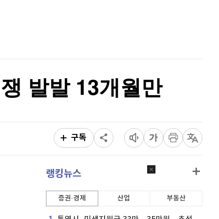
퀀텀
912
(
-0.44%
)
홈
AI추천
이더리움 클래식
9,120
(
-0.05%
)
품
마켓이슈
특징주
이벤트
비트코인
91,216,000
(
-0.14%
)
쟁 발발 13개월만
구독
랭킹뉴스
증권·경제
산업
부동산
1