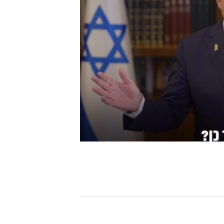
[할인50%] 한·미 투자 올인원 클래스
해외증시