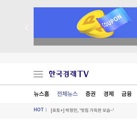
종목 무료 정밀 진단
시장지배력 노린 오픈AI, 챗GPT 무료고객에 최
'30년 난제' 자가염증질환 원인 '파이린' 활성화 
세계최고령 도전 119세…"오래 살려면 일하고 
뉴스홈
전체뉴스
증권
경제
금융
독일, 라인강 물류 운송 막히자 화물차 대체 투입
HOT
[포토+] 박정민, '멋짐 가득한 모습~'
"나야, '흑백요리사' 시즌3"
ON AIR
뉴스
[온에어] 경제전쟁 꾼 시즌3