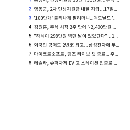
통영시, 민생지원금 33만→35만원…추석 전 푼다
2
영동군, 2차 민생지원금 내달 지급…17일부터 신청 접수
3
'100만개' 불티나게 팔리더니...맥도날드 '충주찰옥수수버거' 돌연 판매 종료
4
김원훈, 주식 시작 2주 만에 '-2,400만원'…"차 한 대 값 날렸다"
5
"하닉이 298만원 찍던 날이 있었단다"…100만 클릭 '전래동화' 정체
6
외국인 공매도 2년來 최고…삼성전자에 무슨일이 [B급기자의 B급리포트]
7
마이크로소프트, 팀즈 라이브 챗 종료... 주가는 상승세
8
테슬라, 슈퍼차저 EV 고 스테이션 진출로 주가 상승