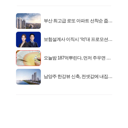
부산 최고급 로또 아파트 선착순 줍줍
떴다!
보험설계사 이직시 ‘억’대 프로모션!
키움에셋!
오늘밤 187억뿌린다, 먼저 주우면 최
대1억..!
남양주 한강뷰 신축, 전셋값에 내집마
련!