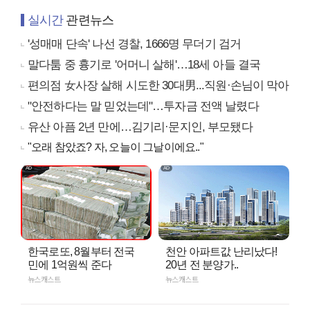
실시간
관련뉴스
'성매매 단속' 나선 경찰, 1666명 무더기 검거
말다툼 중 흉기로 '어머니 살해'…18세 아들 결국
편의점 女사장 살해 시도한 30대男...직원·손님이 막아
"안전하다는 말 믿었는데"…투자금 전액 날렸다
유산 아픔 2년 만에…김기리·문지인, 부모됐다
"오래 참았죠? 자, 오늘이 그날이에요.."
한국로또, 8월부터 전국
천안 아파트값 난리났다!
민에 1억원씩 준다
20년 전 분양가..
뉴스캐스트
뉴스캐스트