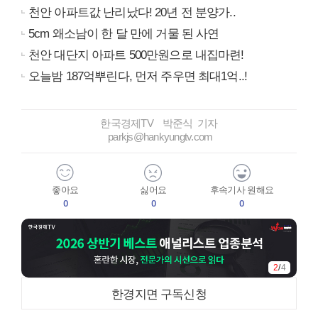
천안 아파트값 난리났다! 20년 전 분양가..
5cm 왜소남이 한 달 만에 거물 된 사연
천안 대단지 아파트 500만원으로 내집마련!
오늘밤 187억뿌린다, 먼저 주우면 최대1억..!
한국경제TV 박준식 기자
parkjs@hankyungtv.com
좋아요
싫어요
후속기사 원해요
0
0
0
2
/
4
한경지면 구독신청