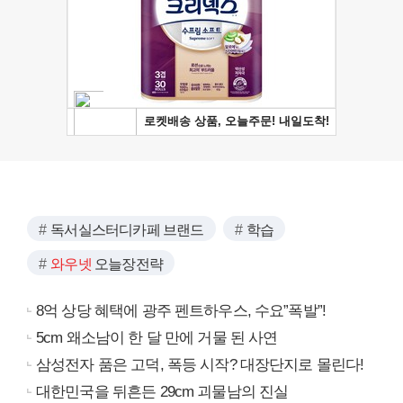
독서실스터디카페 브랜드
학습
와우넷
오늘장전략
8억 상당 혜택에 광주 펜트하우스, 수요”폭발”!
5cm 왜소남이 한 달 만에 거물 된 사연
삼성전자 품은 고덕, 폭등 시작? 대장단지로 몰린다!
대한민국을 뒤흔든 29cm 괴물남의 진실