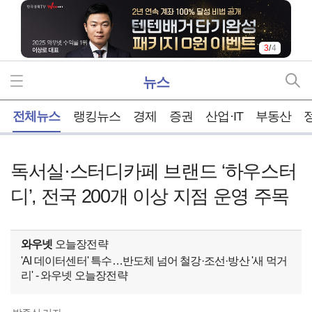
3
/
4
뉴스
홈
전체뉴스
랭킹뉴스
경제
증권
산업·IT
부동산
독서실·스터디카페 브랜드 ‘하우스터
디’, 전국 200개 이상 지점 운영 주목
와우넷
오늘장전략
'AI 데이터센터' 특수…반도체 넘어 철강·조선·방산 '새 먹거
리' - 와우넷 오늘장전략