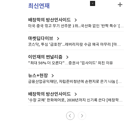
최신연재
배창학의 방산인사이드
미국·중국 꺾고 무기 선주문 1위...국산화 없인 ‘반짝 특수’ [배
창학의 방산인사이드]
마켓딥다이브
코스닥, 투심 '급호전'...레버리지發 수급 왜곡 마무리 [마켓
딥다이브]
이민재의 쩐널리즘
"최대 56% 더 오른다"…증권사 '업사이드' 외친 이유
뉴스+현장
금융산업공익재단, 자립준비청년에 손편지로 온기 나눔 [뉴
스+현장]
배창학의 방산인사이드
'수장 교체' 한화에어로, 2030년까지 신기록 쓴다 [배창학의
방산인사이드]