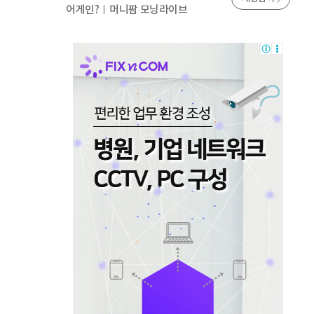
어게인?ㅣ머니팜 모닝라이브