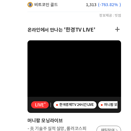
비트코인 골드
1,313
(
-763.82%
)
정보제공 : 빗썸
'한경TV LIVE'
온라인에서 만나는
한국경제TV 24시간 LIVE
머니팜 모닝라이브 
머니팜 모닝라이브
- 美 기술주 실적 실망, 롤러코스피
채팅참여