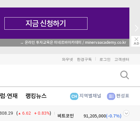
→ 온라인 투자교육은 미네르바아카데미 / minervaacademy.co.kr
와우넷
한경구독
로그인
고객센터
럼·연재
랭킹뉴스
지역별채널
편성표
808.29
0.83%
)
비트코인
91,205,000
(
-0.7%
)
(
6.62
이더리움
2,697,000
(
-0.63%
)
넷
주식창