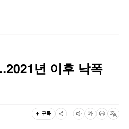
리플
1,466
(
-1.38%
)
홈
AI추천
비트코인 캐시
302,900
(
0.2%
)
품
마켓이슈
특징주
이벤트
이오스
896
(
-0.45%
)
비트코인 골드
1,313
(
-763.82%
)
퀀텀
921
(
0.11%
)
.2021년 이후 낙폭
이더리움 클래식
9,205
(
1.15%
)
비트코인
91,205,000
(
-0.7%
)
구독