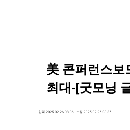
한국경제TV
뉴스홈
외국인 핫스팟 뜨더니…롯데쇼핑, 2분기 영업이익 
머니팜 모닝라이브
증권
굿모닝 작전
금융
[포토+] 박정민, '멋짐 가득한 모습~'
오늘장 뭐사지?
부동산
"나야, '흑백요리사' 시즌3"
[오후5시] 뉴스플러스
사회
온로드 (ON ROAD) 인사이트
글로벌경제
[온에어] 출발증시 1부
랭킹뉴스
美 SEC 기후공시 후퇴…연기금·운용사 제동 [ESG
美 콘퍼런스보드 
美 SEC 기후공시 후퇴…연기금·운용사 제동 [ESG
최대-[굿모닝 
미네르바아카데미
증권 데이터
스페셜강의
특징주 뉴스
투자/재테크
매매신호 (랭킹100
부동산/세무
투자분석
입력
2025-02-26 08:36
수정
2025-02-26 08:36
산업
국내증시
[모집-3기-] 돈버는 트레이딩 투자 북클럽
환율