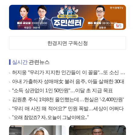
5
/
5
한경지면 구독신청
실시간
관련뉴스
허지웅 "우리가 지지한 인간들이 이 꼴을"...또 소신 발언
아내 가출하자 성매매女 불러 음주, 아들 살해한 30대
"소득 상관없이 1인 50만원"…이달 초 지급 목표
김원훈 주식 1억8천 올인했는데…현실은 '-2,400만원'
"우리 애 사진 왜 적어요?" 민원 폭발…세상이 어쩌다
"오래 참았죠? 자, 오늘이 그날이에요.."