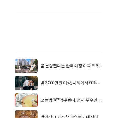
곧 분양된다는 한국 대장 아파트 위치
는?
빚 2,000만원 이상, 나라에서 90% 갚
아준다!
오늘밤 187억뿌린다, 먼저 주우면 최
대1억..!
방귀잦고,가스참 장속보니 대장이아