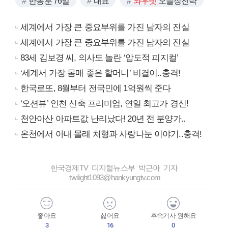
한동훈 76일
대표
와우넷
오늘장전략
세계에서 가장 큰 중요부위를 가진 남자의 진실
세계에서 가장 큰 중요부위를 가진 남자의 진실
83세 김보경 씨, 의사도 놀란 ‘압도적 피지컬’
‘세계서 가장 몸매 좋은 할머니’ 비결이..충격!
한국로또, 8월부터 전국민에 1억원씩 준다
‘오션뷰’ 인천 신축 프리미엄, 연일 최고가 경신!
천안아산 아파트값 난리났다! 20년 전 분양가..
온천에서 아내 몰래 처형과 사랑나눈 이야기..충격!
한국경제TV 디지털뉴스부 박근아 기자
twilight1093@hankyungtv.com
좋아요
싫어요
후속기사 원해요
3
16
0