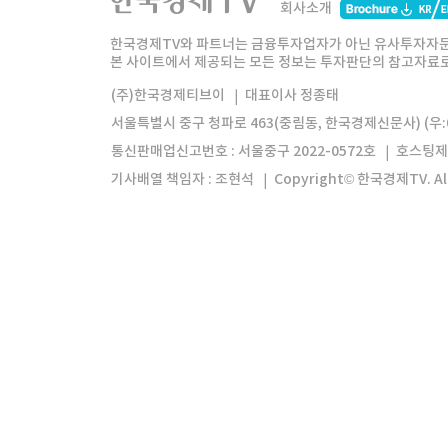
회사소개
한경미디어그룹
한국경제신문
한국경제
한국경제TV와 파트너는 금융투자업자가 아닌 유사투자자문
본 사이트에서 제공되는 모든 정보는 투자판단의 참고자료로 
모바일앱
한국경제TV앱
주식창앱
(주)한국경제티브이
대표이사 정종태
서울특별시 중구 청파로 463(중림동, 한국경제신문사) (우:0
통신판매업신고번호 : 서울중구 2022-0572호
호스팅제
기사배열 책임자 : 조현석
Copyright© 한국경제TV. All 