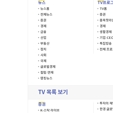
뉴스
TV프로
뉴스홈
TV홈
전체뉴스
증권
증권
종목핫라
경제
경제
금융
생활경제
산업
기업·CE
부동산
특집방송
정치
전체 프
사회
국제
글로벌경제
칼럼·연재
랭킹뉴스
TV 목록 보기
투자의 
증권
한경 글
K-스탁 라이브