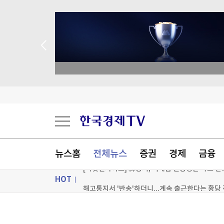
 애널리스트 업종 분석
'아시아는 좁다'…K-라이프, 세계 최대 미국 시장
분기이익 200조 향하는 삼전닉스…중국 추격·이
뉴스홈
전체뉴스
증권
경제
금융
[마켓인사이트] 韓증시, 역대급 변동성은 다소 
HOT
[포토+] 박정민, '멋짐 가득한 모습~'
ON AIR
뉴스
"나야, '흑백요리사' 시즌3"