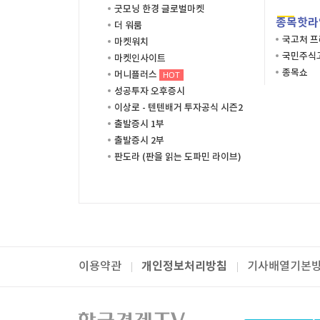
굿모닝 한경 글로벌마켓
종목핫라
더 워룸
국고처 
마켓워치
국민주식고
마켓인사이트
종목쇼
머니플러스
HOT
성공투자 오후증시
이상로 - 텐텐배거 투자공식 시즌2
출발증시 1부
출발증시 2부
판도라 (판을 읽는 도파민 라이브)
개인정보처리방침
이용약관
기사배열기본
패밀리사이트
한국경제TV
와우넷
주식창
미네르