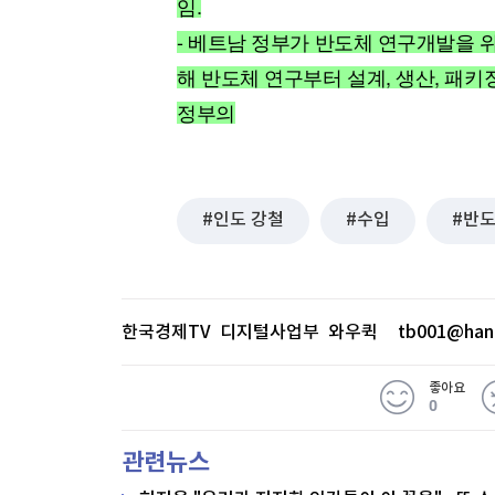
임.
[할인50%] 한·미 투자 올인원 클래스
해외증시
- 베트남 정부가 반도체 연구개발을 위
해 반도체 연구부터 설계, 생산, 패키
정부의
인도 강철
수입
반
한국경제TV 디지털사업부 와우퀵
tb001@han
좋아요
0
관련뉴스