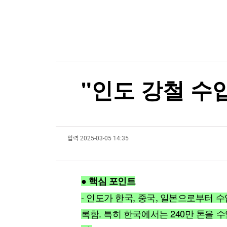
한국경제TV
뉴스홈
[온에어] 국고처 1부
머니팜 모닝라이브
증권
굿모닝 작전
금융
'아시아는 좁다'…K-라이프, 세계 최대 미국 시장
오늘장 뭐사지?
부동산
'아시아는 좁다'…K-라이프, 세계 최대 미국 시장
[오후5시] 뉴스플러스
사회
온로드 (ON ROAD) 인사이트
글로벌경제
"인도 강철 수
랭킹뉴스
입력
2025-03-05 14:35
미네르바아카데미
증권 데이터
스페셜강의
특징주 뉴스
● 핵심 포인트
투자/재테크
매매신호 (랭킹100
부동산/세무
투자분석
- 인도가 한국, 중국, 일본으로부터 
산업
국내증시
록함. 특히 한국에서는 240만 톤을 
[모집-3기-] 돈버는 트레이딩 투자 북클럽
환율