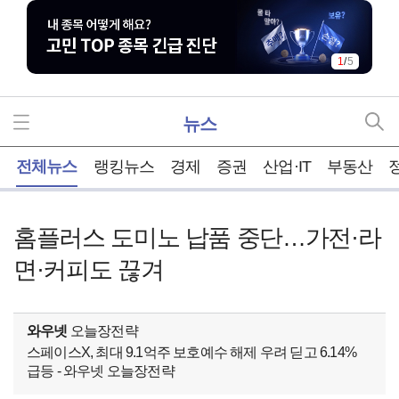
1
/
5
뉴스
홈
전체뉴스
랭킹뉴스
경제
증권
산업·IT
부동산
홈플러스 도미노 납품 중단…가전·라
면·커피도 끊겨
와우넷
오늘장전략
스페이스X, 최대 9.1억주 보호예수 해제 우려 딛고 6.14%
급등 - 와우넷 오늘장전략