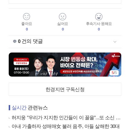
좋아요
싫어요
후속기사 원해요
0
0
0
건의 댓글
0
5
/
5
한경지면 구독신청
실시간
관련뉴스
허지웅 "우리가 지지한 인간들이 이 꼴을"...또 소신 발언
아내 가출하자 성매매女 불러 음주, 아들 살해한 30대