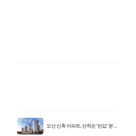
오산 신축 아파트, 선착순 ‘반값’ 분양
시작..