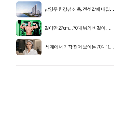
남양주 한강뷰 신축, 전셋값에 내집마
련!
길이만 27cm…70대 男의 비결이..충
격!
‘세계에서 가장 젊어 보이는 70대’ 1위
선정…