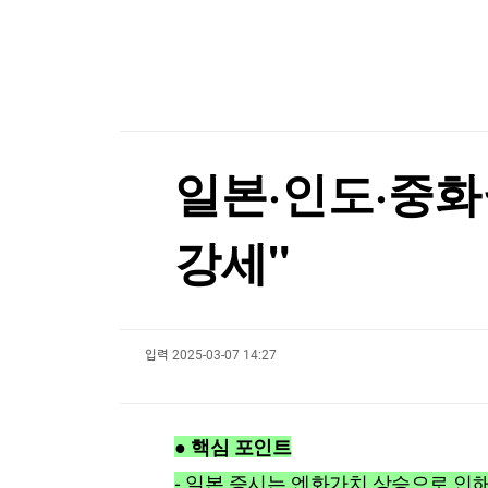
한국경제TV
뉴스홈
[온에어] 국고처 1부
머니팜 모닝라이브
증권
굿모닝 작전
금융
"역시는 역시"...나오자마자 '인기 폭발'
오늘장 뭐사지?
부동산
"역시는 역시"...나오자마자 '인기 폭발'
[오후5시] 뉴스플러스
사회
온로드 (ON ROAD) 인사이트
글로벌경제
일본·인도·중화권
랭킹뉴스
강세"
미네르바아카데미
증권 데이터
입력
2025-03-07 14:27
스페셜강의
특징주 뉴스
투자/재테크
매매신호 (랭킹100
부동산/세무
투자분석
● 핵심 포인트
산업
국내증시
[모집-3기-] 돈버는 트레이딩 투자 북클럽
환율
- 일본 증시는 엔화가치 상승으로 인