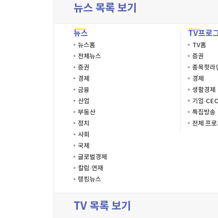
뉴스 목록 보기
뉴스
TV프로
뉴스홈
TV홈
전체뉴스
증권
증권
종목핫라
경제
경제
금융
생활경제
산업
기업·CE
부동산
특집방송
정치
전체 프
사회
국제
글로벌경제
칼럼·연재
랭킹뉴스
TV 목록 보기