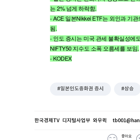
[할인50%] 한·미 투자 올인원 클래스
해외증시
는 2% 넘게 하락함.
- ACE 일본Nikkei ETF는 외인과 
됨.
- 인도 증시는 미국 관세 불확실성에도
NIFTY50 지수도 소폭 오름세를 보임.
- KODEX
일본인도중화권 증시
상승
한국경제TV 디지털사업부 와우퀵
tb001@han
좋아요