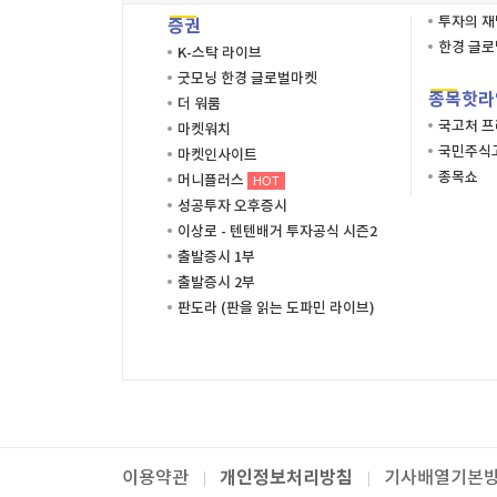
투자의 
증권
한경 글
K-스탁 라이브
굿모닝 한경 글로벌마켓
종목핫라
더 워룸
국고처 
마켓워치
국민주식고
마켓인사이트
종목쇼
머니플러스
HOT
성공투자 오후증시
이상로 - 텐텐배거 투자공식 시즌2
출발증시 1부
출발증시 2부
판도라 (판을 읽는 도파민 라이브)
개인정보처리방침
이용약관
기사배열기본
패밀리사이트