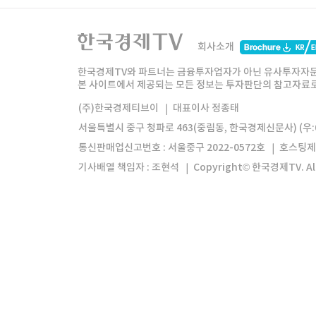
한국경제TV
와우넷
주식창
미네르
회사소개
한경미디어그룹
한국경제신문
한국경제
한국경제TV와 파트너는 금융투자업자가 아닌 유사투자자문
본 사이트에서 제공되는 모든 정보는 투자판단의 참고자료로 
모바일앱
한국경제TV앱
주식창앱
(주)한국경제티브이
대표이사 정종태
서울특별시 중구 청파로 463(중림동, 한국경제신문사) (우:0
통신판매업신고번호 : 서울중구 2022-0572호
호스팅제
기사배열 책임자 : 조현석
Copyright© 한국경제TV. All 