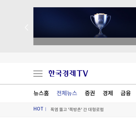
 애널리스트 업종 분석
"역시는 역시"...나오자마자 '인기 폭발'
뉴스홈
전체뉴스
증권
경제
금융
구리값 '사상 최고치' 찍었는데...'트럼프 변수'남
HOT
폭염 뚫고 '쪽방촌' 간 대형로펌
[포토+] 박정민, '멋짐 가득한 모습~'
ON AIR
뉴스
"나야, '흑백요리사' 시즌3"