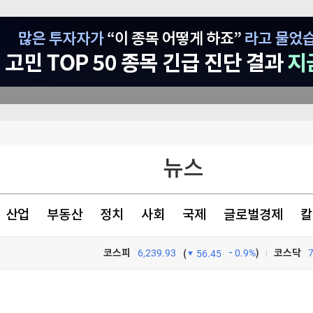
흑자전환
뉴스
8% 급증
산업
부동산
정치
사회
국제
글로벌경제
칼
환(종합)
코스피
6,239.93
0.9%
)
코스닥
(
56.45
TV프로그램
와우