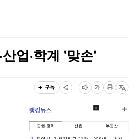
퀀텀
918
(
-0.22%
)
홈
AI추천
이더리움 클래식
9,215
(
1.26%
)
품
마켓이슈
특징주
이벤트
비트코인
91,117,000
(
-0.8%
)
산업·학계 '맞손'
구독
랭킹뉴스
증권·경제
산업
부동산