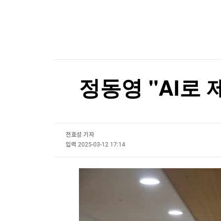
한국경제TV
뉴스홈
알테오젠, 2분기 영업익 342억원…기술수출에 
머니팜 모닝라이브
증권
굿모닝 작전
금융
알테오젠, 2분기 영업익 342억원…기술수출에 
오늘장 뭐사지?
부동산
[오후5시] 뉴스플러스
사회
온로드 (ON ROAD) 인사이트
글로벌경제
정동영 "AI로 
랭킹뉴스
전효성 기자
미네르바아카데미
증권 데이터
입력
2025-03-12 17:14
스페셜강의
특징주 뉴스
투자/재테크
매매신호 (랭킹100
부동산/세무
투자분석
산업
국내증시
[모집-3기-] 돈버는 트레이딩 투자 북클럽
환율