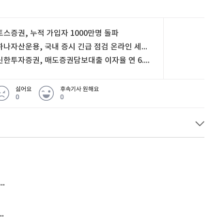
토스증권, 누적 가입자 1000만명 돌파
하나자산운용, 국내 증시 긴급 점검 온라인 세미나 개최
신한투자증권, 매도증권담보대출 이자율 연 6.95%로 인하
싫어요
후속기사 원해요
0
0
 무슨 일
아내 가출하자 성매매女 불러 음주, 아들 살해한 30대
김원훈 주식 1억8천 올인했는데…현실은 '-2,400만원'