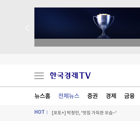
academy.co.kr
알테오젠, 2분기 영업익 342억원…기술수출에 
“증시 흔들리고 혜택 줄자” 서학개미 리턴
달걀 만진 손 타고 퍼졌다…식중독 환자 1년 새 2
뉴스홈
전체뉴스
증권
경제
금융
데브시스터즈 2분기 영업손실 160억원…적자 전
HOT
[포토+] 박정민, '멋짐 가득한 모습~'
"나야, '흑백요리사' 시즌3"
ON AIR
뉴스
[온에어] 출발증시 2부