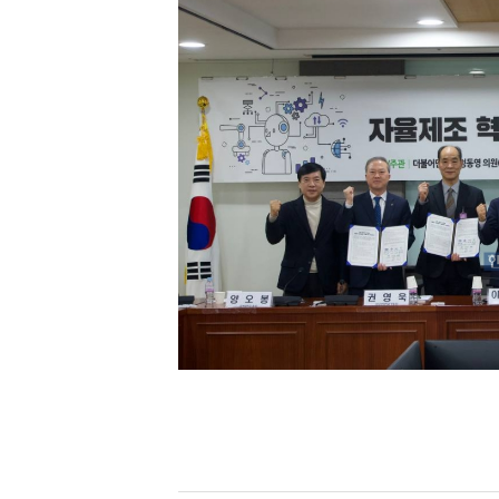
[할인50%] 한·미 투자 올인원 클래스
해외증시