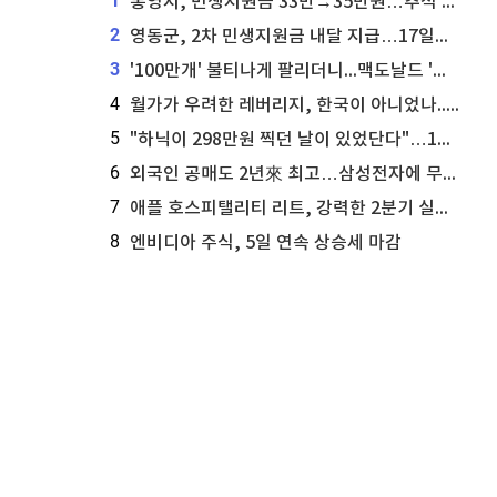
1
통영시, 민생지원금 33만→35만원…추석 전 푼다
2
영동군, 2차 민생지원금 내달 지급…17일부터 신청 접수
3
'100만개' 불티나게 팔리더니...맥도날드 '충주찰옥수수버거' 돌연 판매 종료
4
월가가 우려한 레버리지, 한국이 아니었나...'상황 인식' 못한 아셴브레너의 추락
5
"하닉이 298만원 찍던 날이 있었단다"…100만 클릭 '전래동화' 정체
6
외국인 공매도 2년來 최고…삼성전자에 무슨일이 [B급기자의 B급리포트]
7
애플 호스피탤리티 리트, 강력한 2분기 실적 발표 세부 내용 공개
8
엔비디아 주식, 5일 연속 상승세 마감