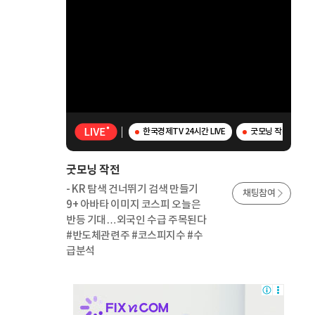
한국경제TV 24시간 LIVE
굿모닝 작전 - K
굿모닝 작전
- KR 탐색 건너뛰기 검색 만들기
채팅참여
9+ 아바타 이미지 코스피 오늘은
반등 기대…외국인 수급 주목된다
#반도체관련주 #코스피지수 #수
급분석