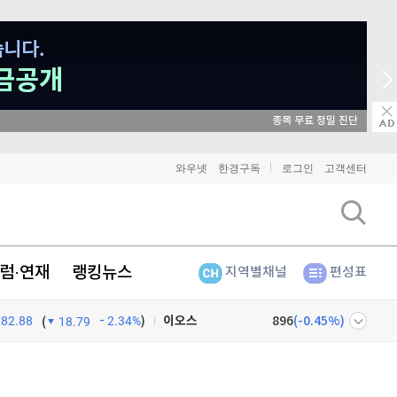
종목 무료 정밀 진단
비트코인
91,117,000
(
-0.8%
)
와우넷
한경구독
로그인
고객센터
이더리움
2,693,000
(
-0.79%
)
리플
1,458
(
-1.96%
)
럼·연재
랭킹뉴스
지역별채널
편성표
비트코인 캐시
302,500
(
0.07%
)
782.88
2.34%
)
이오스
896
(
-0.45%
)
(
18.79
비트코인 골드
1,313
(
-763.82%
)
넷
주식창