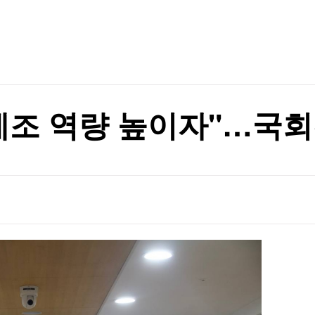
TV홈
무료방송
전체뉴스
흑자전환
증권
파트너스
경제
종목핫라인
추천 상
산업
흑자전환
경제
오늘의 
정치
생활경제
수익후기
국제
기업·CEO
이벤트
칼럼·연재
제조 역량 높이자"…국회·
특집방송
전체 프로그램
채널/편성
지역별채널
)
편성표