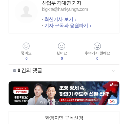
산업부 김대연 기자
bigkite@hankyungtv.com
최신기사 보기
기자 구독과 응원하기
좋아요
싫어요
후속기사 원해요
0
0
0
건의 댓글
0
5
/
5
한경지면 구독신청