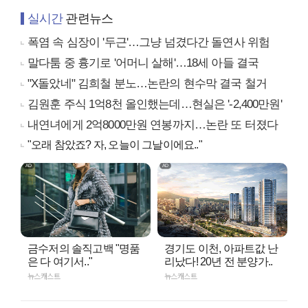
실시간
관련뉴스
폭염 속 심장이 '두근'…그냥 넘겼다간 돌연사 위험
말다툼 중 흉기로 '어머니 살해'…18세 아들 결국
"X돌았네" 김희철 분노…논란의 현수막 결국 철거
김원훈 주식 1억8천 올인했는데…현실은 '-2,400만원'
내연녀에게 2억8000만원 연봉까지…논란 또 터졌다
"오래 참았죠? 자, 오늘이 그날이에요.."
금수저의 솔직고백 "명품
경기도 이천, 아파트값 난
은 다 여기서.."
리났다! 20년 전 분양가..
뉴스캐스트
뉴스캐스트