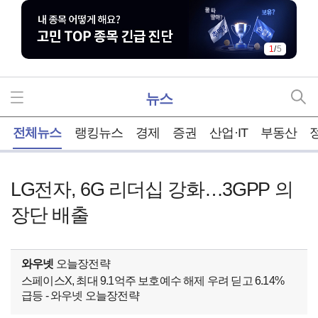
1
/
5
뉴스
홈
전체뉴스
랭킹뉴스
경제
증권
산업·IT
부동산
LG전자, 6G 리더십 강화…3GPP 의
장단 배출
와우넷
오늘장전략
스페이스X, 최대 9.1억주 보호예수 해제 우려 딛고 6.14%
급등 - 와우넷 오늘장전략