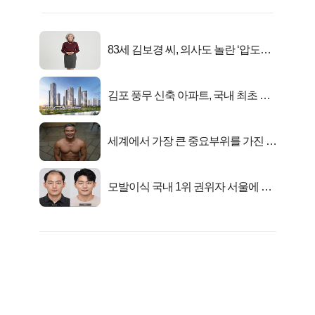
83세 김보경 씨, 의사도 놀란 ‘압도적
피지컬’
김포 풍무 신축 아파트, 국내 최초 반
값 분양..
세계에서 가장 큰 중요부위를 가진 남
자의 진실
모발이식 국내 1위 권위자 서울에 있
었다..