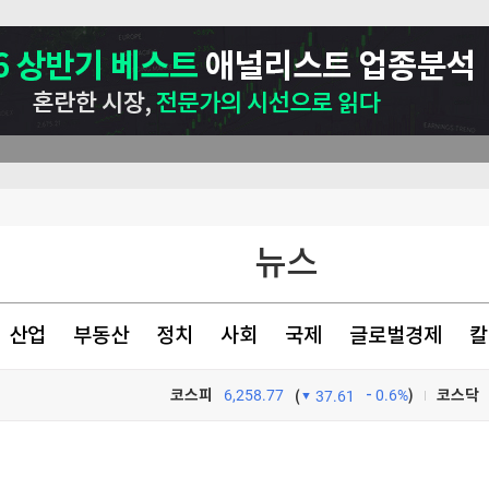
뉴스
 최고"
 추진
산업
부동산
정치
사회
국제
글로벌경제
칼
코스피
6,258.77
0.6%
)
코스닥
(
37.61
TV프로그램
와우