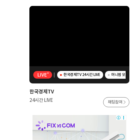
한국경제TV 24시간 LIVE
머니팜 모닝라이브 
한국경제TV
24시간 LIVE
채팅참여