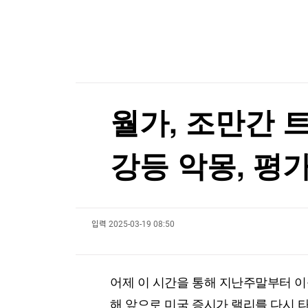
한국경제TV
뉴스홈
[온에어] 한경 글로벌마켓
머니팜 모닝라이브
증권
굿모닝 작전
금융
이례적인 폭염, 식품 가격도 올렸다…"3년 반 만에
오늘장 뭐사지?
부동산
이례적인 폭염, 식품 가격도 올렸다…"3년 반 만에
[오후5시] 뉴스플러스
사회
온로드 (ON ROAD) 인사이트
글로벌경제
월가, 조만간 
랭킹뉴스
강등 악몽, 평
미네르바아카데미
증권 데이터
입력
2025-03-19 08:50
스페셜강의
특징주 뉴스
투자/재테크
매매신호 (랭킹100
부동산/세무
투자분석
어제 이 시간을 통해 지난주말부터 이
산업
국내증시
[모집-3기-] 돈버는 트레이딩 투자 북클럽
환율
해 앞으로 미국 증시가 랠리를 다시 