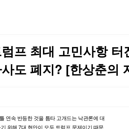
TV홈
무료방송
전체뉴스
증권
파트너스
경제
종목핫라인
추천 상
산업
 최고"
경제
오늘의 
정치
 최고"
생활경제
수익후기
국제
기업·CEO
이벤트
칼럼·연재
트럼프 최대 고민사항 
특집방송
전체 프로그램
가사도 폐지? [한상춘의
채널/편성
지역별채널
)
편성표
틀 연속 반등한 것을 틈타 고개드는 낙관론에 대
타기 위해 7대 현안이 모두 트럼프 문제이기 때문