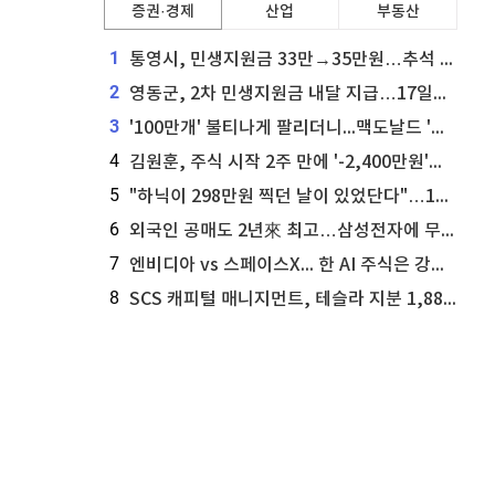
증권·경제
산업
부동산
1
통영시, 민생지원금 33만→35만원…추석 전 푼다
2
영동군, 2차 민생지원금 내달 지급…17일부터 신청 접수
3
'100만개' 불티나게 팔리더니...맥도날드 '충주찰옥수수버거' 돌연 판매 종료
4
김원훈, 주식 시작 2주 만에 '-2,400만원'…"차 한 대 값 날렸다"
5
"하닉이 298만원 찍던 날이 있었단다"…100만 클릭 '전래동화' 정체
6
외국인 공매도 2년來 최고…삼성전자에 무슨일이 [B급기자의 B급리포트]
7
엔비디아 vs 스페이스X... 한 AI 주식은 강력 매수, 다른 하나는 강력 매도라고 투자자 주장
8
SCS 캐피털 매니지먼트, 테슬라 지분 1,889주 추가 매수