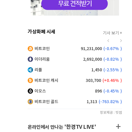
가상화폐 시세
기사 보기 +
916
(
-0.44%
)
비트코인
91,231,000
(
-0.67%
)
,165
(
0.71%
)
이더리움
2,692,000
(
-0.82%
)
리플
1,450
(
-2.55%
)
비트코인 캐시
303,700
(
0.46%
)
이오스
896
(
-0.45%
)
비트코인 골드
1,313
(
-763.82%
)
정보제공 : 빗썸
'한경TV LIVE'
온라인에서 만나는