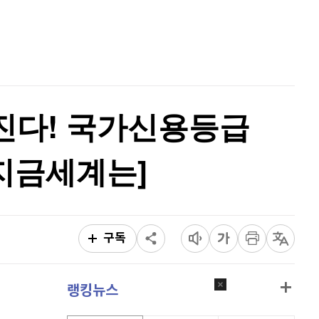
비트코인 골드
1,313
(
-763.82%
)
홈
AI추천
퀀텀
916
(
-0.44%
)
품
마켓이슈
이더리움 클래식
9,165
(
0.71%
)
특징주
이벤트
비트코인
91,231,000
(
-0.67%
)
터진다! 국가신용등급
 지금세계는]
구독
랭킹뉴스