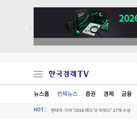
트 애널리스트 업종 분석
이례적인 폭염, 식품 가격도 올렸다…"3년 반 만에
폭염·산불에 놀란 프랑스…대규모 정전 대응 훈련
뉴스홈
전체뉴스
증권
경제
금융
뉴욕증시, 비농업 고용지표 소화하며 혼조 출발
HOT
현대차·기아 '2026 레드 닷 어워드' 17개 수상
[포토+] 박정민, '멋짐 가득한 모습~'
ON AIR
뉴스
"나야, '흑백요리사' 시즌3"