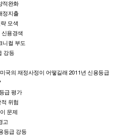
 양적완화
 재정지출
전략 모색
른 신용경색
테크니컬 부도
급 강등
때 미국의 재정사정이 어떻길래 2011년 신용등급
?
가등급 평가
학적 위험
험이 문제
 경고
 신용등급 강등