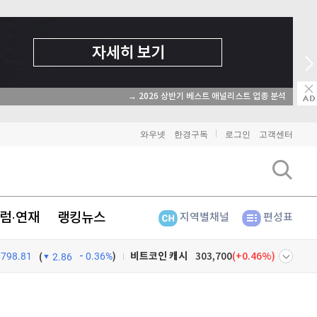
→ 온라인 투자교육은 미네르바아카데미 / minervaacademy.co.kr
와우넷
한경구독
로그인
고객센터
비트코인
91,231,000
(
-0.67%
)
이더리움
2,692,000
(
-0.82%
)
럼·연재
랭킹뉴스
지역별채널
편성표
리플
1,450
(
-2.55%
)
비트코인 캐시
303,700
(
0.46%
)
798.81
0.36%
)
(
2.86
이오스
896
(
-0.45%
)
넷
주식창