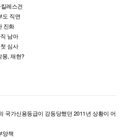
 아킬레스건
부도 직면
단 진화
 아직 남아
 첫 심사
악몽, 재현?
의 국가신용등급이 강등당했던 2011년 상황이 어
 부양책