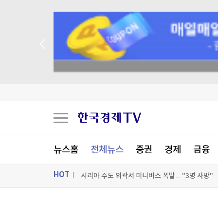
 꽝 없는 룰렛 이벤트
美상원서 대북 인도적 지원 법안 5년 만에 재발의
유엔 인권 전문가들 "美 제재가 쿠바에 전면적 위
美진보 좌장 샌더스, 한국계 주지사 후보에 "공개
뉴스홈
전체뉴스
증권
경제
금융
시리아 수도 외곽서 미니버스 폭발…"3명 사망"
HOT
[포토+] 박정민, '멋짐 가득한 모습~'
"나야, '흑백요리사' 시즌3"
ON AIR
뉴스
[온에어] 미네르바 아카데미