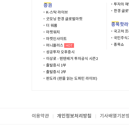
투자의 
증권
한경 글
K-스탁 라이브
굿모닝 한경 글로벌마켓
종목핫라
더 워룸
국고처 
마켓워치
국민주식고
마켓인사이트
종목쇼
머니플러스
HOT
성공투자 오후증시
이상로 - 텐텐배거 투자공식 시즌2
출발증시 1부
출발증시 2부
판도라 (판을 읽는 도파민 라이브)
개인정보처리방침
이용약관
기사배열기본
패밀리사이트