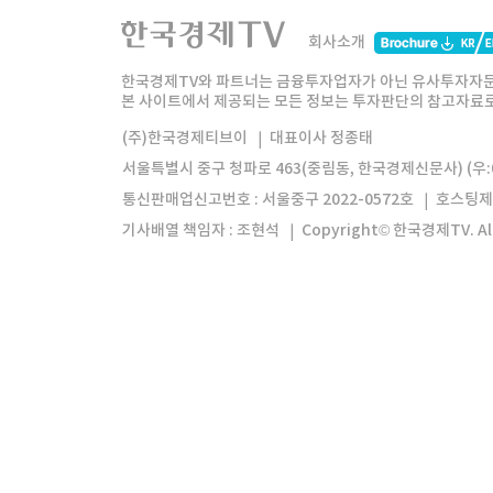
한국경제TV
와우넷
주식창
미네르
회사소개
한경미디어그룹
한국경제신문
한국경제
한국경제TV와 파트너는 금융투자업자가 아닌 유사투자자문
본 사이트에서 제공되는 모든 정보는 투자판단의 참고자료로 
모바일앱
한국경제TV앱
주식창앱
(주)한국경제티브이
대표이사 정종태
서울특별시 중구 청파로 463(중림동, 한국경제신문사) (우:0
통신판매업신고번호 : 서울중구 2022-0572호
호스팅제
기사배열 책임자 : 조현석
Copyright© 한국경제TV. All 