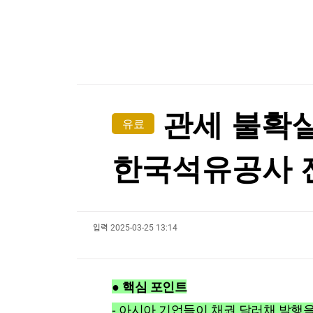
한국경제TV
뉴스홈
美상원서 대북 인도적 지원 법안 5년 만에 재발의
머니팜 모닝라이브
증권
굿모닝 작전
금융
美상원서 대북 인도적 지원 법안 5년 만에 재발의
오늘장 뭐사지?
부동산
[오후5시] 뉴스플러스
사회
온로드 (ON ROAD) 인사이트
글로벌경제
관세 불확실
유료
랭킹뉴스
한국석유공사 
미네르바아카데미
증권 데이터
입력
2025-03-25 13:14
스페셜강의
특징주 뉴스
투자/재테크
매매신호 (랭킹100
부동산/세무
투자분석
● 핵심 포인트
산업
국내증시
[모집-3기-] 돈버는 트레이딩 투자 북클럽
환율
- 아시아 기업들이 채권 달러채 발행