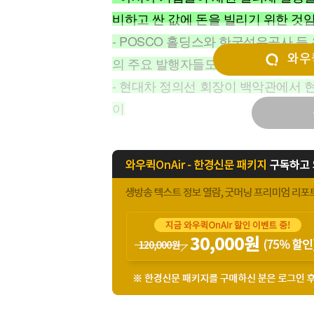
[할인50%] 한·미 투자 올인원 클래스
해외증시
비하고 싼 값에 돈을 빌리기 위한 것임
- POSCO 홀딩스와 한국석유공사 등
와우퀵
의 주요 발행자들도 달러 채권 발행을
- 현대차 정의선 회장이 백악관에서 현
이