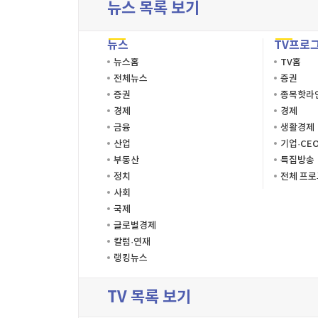
뉴스 목록 보기
뉴스
TV프로
뉴스홈
TV홈
전체뉴스
증권
증권
종목핫라
경제
경제
금융
생활경제
산업
기업·CE
부동산
특집방송
정치
전체 프
사회
국제
글로벌경제
칼럼·연재
랭킹뉴스
TV 목록 보기