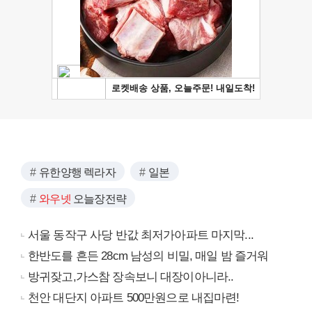
유한양행 렉라자
일본
와우넷
오늘장전략
서울 동작구 사당 반값 최저가아파트 마지막...
한반도를 흔든 28cm 남성의 비밀, 매일 밤 즐거워
방귀잦고,가스참 장속보니 대장이아니라..
천안 대단지 아파트 500만원으로 내집마련!