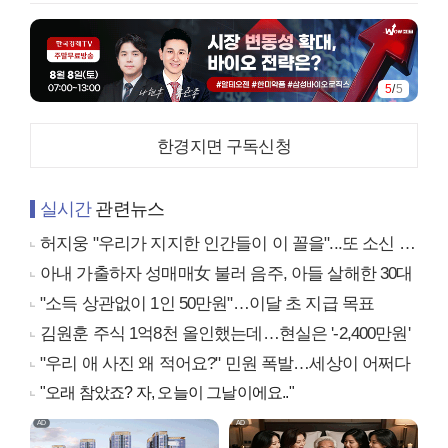
5
/
5
한경지면 구독신청
실시간
관련뉴스
허지웅 "우리가 지지한 인간들이 이 꼴을"...또 소신 발언
아내 가출하자 성매매女 불러 음주, 아들 살해한 30대
"소득 상관없이 1인 50만원"…이달 초 지급 목표
김원훈 주식 1억8천 올인했는데…현실은 '-2,400만원'
"우리 애 사진 왜 적어요?" 민원 폭발…세상이 어쩌다
"오래 참았죠? 자, 오늘이 그날이에요.."