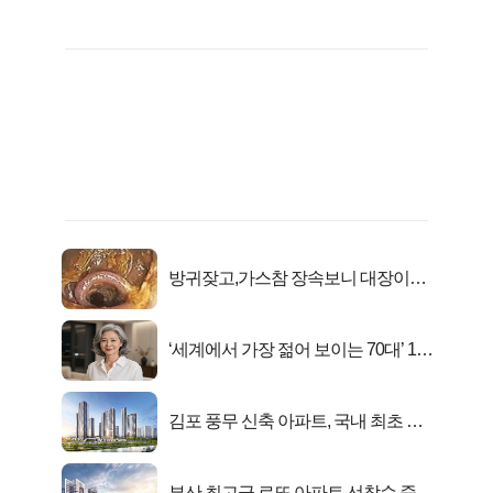
방귀잦고,가스참 장속보니 대장이아
니라..
‘세계에서 가장 젊어 보이는 70대’ 1위
선정…
김포 풍무 신축 아파트, 국내 최초 반
값 분양..
부산 최고급 로또 아파트 선착순 줍줍