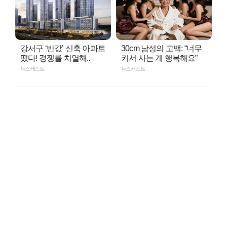
강서구 ‘반값’ 신축 아파트
30cm 남성의 고백: “너무
떴다! 경쟁률 치열해..
커서 사는 게 행복해요”
뉴스캐스트
뉴스캐스트