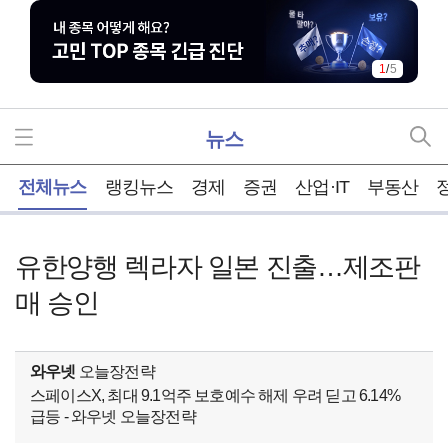
1
/
5
뉴스
홈
전체뉴스
랭킹뉴스
경제
증권
산업·IT
부동산
유한양행 렉라자 일본 진출…제조판
매 승인
와우넷
오늘장전략
스페이스X, 최대 9.1억주 보호예수 해제 우려 딛고 6.14%
급등 - 와우넷 오늘장전략