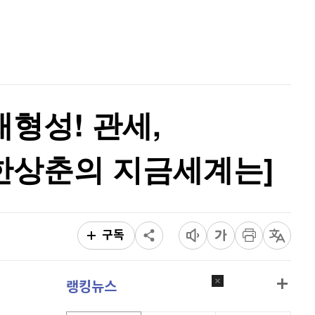
퀀텀
918
(
-0.22%
)
홈
AI추천
이더리움 클래식
9,215
(
1.26%
)
품
마켓이슈
특징주
이벤트
비트코인
91,117,000
(
-0.8%
)
재형성! 관세,
[한상춘의 지금세계는]
구독
랭킹뉴스