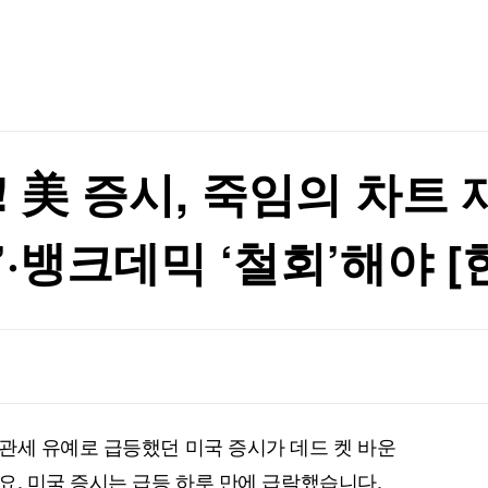
TV홈
무료방송
전체뉴스
흑자전환
증권
파트너스
경제
종목핫라인
추천 상
산업
흑자전환
경제
오늘의 
정치
생활경제
수익후기
국제
기업·CEO
이벤트
칼럼·연재
 美 증시, 죽임의 차트 
특집방송
전체 프로그램
’·뱅크데믹 ‘철회’해야 
채널/편성
지역별채널
)
편성표
관세 유예로 급등했던 미국 증시가 데드 켓 바운
요. 미국 증시는 급등 하루 만에 급락했습니다.