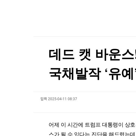
한국경제TV
뉴스홈
알테오젠, 2분기 영업익 342억원…기술수출에 
머니팜 모닝라이브
증권
굿모닝 작전
금융
알테오젠, 2분기 영업익 342억원…기술수출에 
오늘장 뭐사지?
부동산
[오후5시] 뉴스플러스
사회
온로드 (ON ROAD) 인사이트
글로벌경제
데드 캣 바운스!
랭킹뉴스
국채발작 ‘유예
미네르바아카데미
증권 데이터
입력
2025-04-11 08:37
스페셜강의
특징주 뉴스
투자/재테크
매매신호 (랭킹100
부동산/세무
투자분석
어제 이 시간에 트럼프 대통령이 상호
산업
국내증시
[모집-3기-] 돈버는 트레이딩 투자 북클럽
환율
스가 될 수 있다는 진단을 해드렸는데