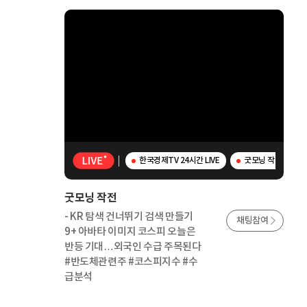
한국경제TV 24시간 LIVE
굿모닝 작전 - K
굿모닝 작전
- KR 탐색 건너뛰기 검색 만들기
채팅참여
9+ 아바타 이미지 코스피 오늘은
반등 기대…외국인 수급 주목된다
#반도체관련주 #코스피지수 #수
급분석