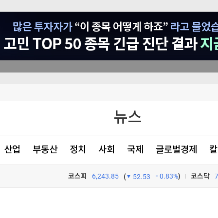
흑자전환
뉴스
8% 급증
산업
부동산
정치
사회
국제
글로벌경제
칼
환(종합)
코스피
6,243.85
0.83%
)
코스닥
(
52.53
TV프로그램
와우