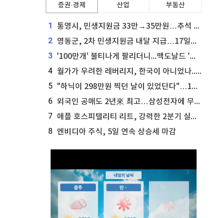
증권·경제
산업
부동산
1
통영시, 민생지원금 33만→35만원…추석 전 푼다
2
영동군, 2차 민생지원금 내달 지급…17일부터 신청 접수
3
'100만개' 불티나게 팔리더니...맥도날드 '충주찰옥수수버거' 돌연 판매 종료
4
월가가 우려한 레버리지, 한국이 아니었나...'상황 인식' 못한 아셴브레너의 추락
5
"하닉이 298만원 찍던 날이 있었단다"…100만 클릭 '전래동화' 정체
6
외국인 공매도 2년來 최고…삼성전자에 무슨일이 [B급기자의 B급리포트]
7
애플 호스피탤리티 리트, 강력한 2분기 실적 발표 세부 내용 공개
8
엔비디아 주식, 5일 연속 상승세 마감