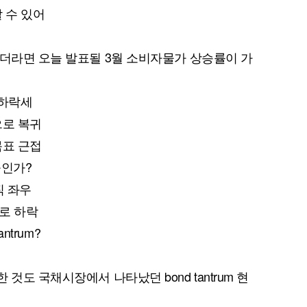
 수 있어
었더라면 오늘 발표될 3월 소비자물가 상승률이 가
 하락세
퀀텀
으로 복귀
이더리움 클래식
9
목표 근접
공인가?
직 좌우
대로 하락
ntrum?
것도 국채시장에서 나타났던 bond tantrum 현