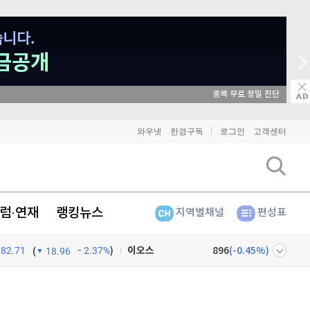
종목 무료 정밀 진단
비트코인
91,117,000
(
-0.8%
)
와우넷
한경구독
로그인
고객센터
이더리움
2,693,000
(
-0.79%
)
리플
1,458
(
-1.96%
)
럼·연재
랭킹뉴스
지역별채널
편성표
비트코인 캐시
302,500
(
0.07%
)
782.71
2.37%
)
이오스
896
(
-0.45%
)
(
18.96
비트코인 골드
1,313
(
-763.82%
)
넷
주식창