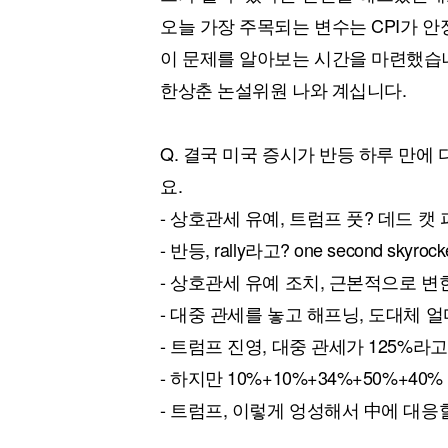
[할인50%] 한·미 투자 올인원 클래스
해외증시
오늘 가장 주목되는 변수는 CPI가 
이 문제를 알아보는 시간을 마련했습
한상춘 논설위원 나와 계십니다.
Q. 결국 미국 증시가 반등 하루 만에
요.
- 상호관세 유예, 트럼프 풋? 데드 캣 
- 반등, rally라고? one second skyrocke
- 상호관세 유예 조치, 근본적으로 변
- 대중 관세를 놓고 해프닝, 도대체 
- 트럼프 진영, 대중 관세가 125%라
- 하지만 10%+10%+34%+50%+40% 
- 트럼프, 이렇게 엉성해서 中에 대응