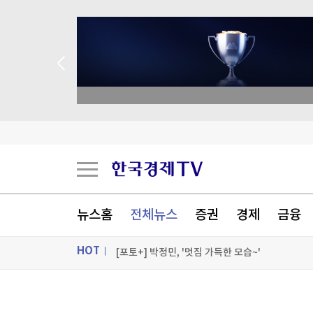
academy.co.kr
알테오젠, 2분기 영업익 342억원…기술수출에 
“증시 흔들리고 혜택 줄자” 서학개미 리턴
달걀 만진 손 타고 퍼졌다…식중독 환자 1년 새 2
뉴스홈
전체뉴스
증권
경제
금융
데브시스터즈 2분기 영업손실 160억원…적자 전
HOT
[포토+] 박정민, '멋짐 가득한 모습~'
"나야, '흑백요리사' 시즌3"
ON AIR
뉴스
[온에어] 출발증시 2부