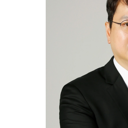
[할인50%] 한·미 투자 올인원 클래스
해외증시