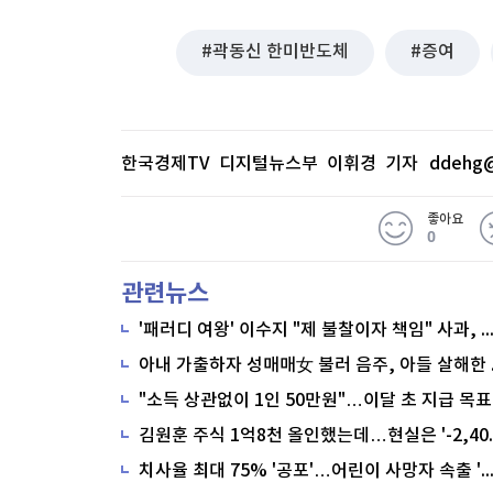
곽동신 한미반도체
증여
한국경제TV 디지털뉴스부 이휘경 기자
ddehg@
좋아요
0
관련뉴스
'패러디 여왕' 이수지 "제 불찰이자 책임" 사과,
"소득 상관없이 1인 50만원"…이달 초 지급 목표
치사율 최대 75% '공포'…어린이 사망자 속출 