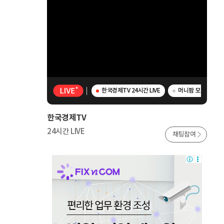
한국경제TV 24시간 LIVE
머니팜 모닝라이브 -
한국경제TV
24시간 LIVE
채팅참여