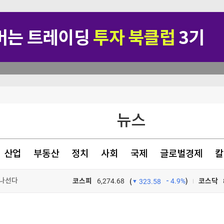
뉴스
산업
부동산
정치
사회
국제
글로벌경제
칼
 나선다
코스피
6,274.68
4.9%
)
코스닥
(
323.58
만 못해"
TV프로그램
와우