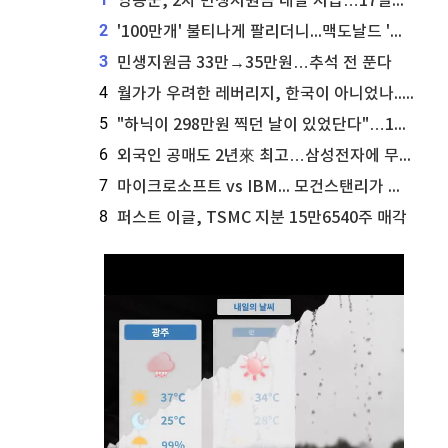
영동군, 2차 민생지원금 내달 지급…17일부터 신청 접수
2
'100만개' 불티나게 팔리더니...맥도날드 '충주찰옥수수버거' 돌연 판매 종료
3
민생지원금 33만→35만원…추석 전 푼다
4
월가가 우려한 레버리지, 한국이 아니었나...'상황 인식' 못한 아셴브레너의 추락
5
"하닉이 298만원 찍던 날이 있었단다"…100만 클릭 '전래동화' 정체
6
외국인 공매도 2년來 최고…삼성전자에 무슨일이 [B급기자의 B급리포트]
7
마이크로소프트 vs IBM... 모건스탠리가 선택한 하이퍼스케일러 투자 유망주
8
퍼스트 이글, TSMC 지분 15만6540주 매각