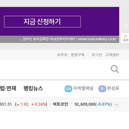
→ 온라인 투자교육은 미네르바아카데미 / minervaacademy.co.kr
와우넷
한경구독
로그인
고객센터
럼·연재
랭킹뉴스
지역별채널
편성표
비트코인
91,609,000
(
-0.07%
)
801.51
0.24%
)
(
1.92
이더리움
2,701,000
(
1.24%
)
넷
주식창
리플
1,485
(
-1.99%
)