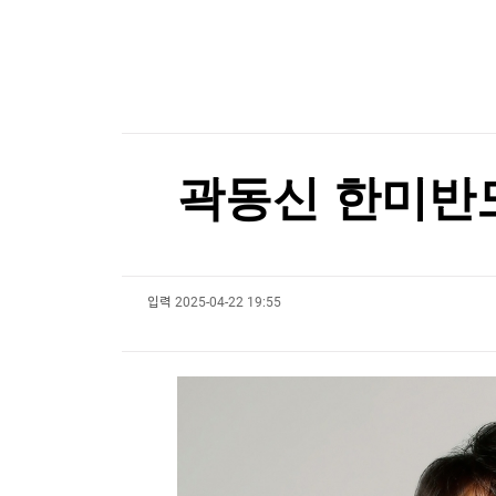
세계의 날씨(8월6일)
한국경제TV
뉴스홈
머니팜 모닝라이브
증권
[포토+] 박정민, '멋짐 가득한 모습~'
굿모닝 작전
금융
오늘장 뭐사지?
"나야, '흑백요리사' 시즌3"
부동산
[오후5시] 뉴스플러스
사회
[온에어] 성공투자 오후증시
온로드 (ON ROAD) 인사이트
글로벌경제
곽동신 한미반도
현대백화점그룹, 농식품부와 농촌 창업기업 육성
랭킹뉴스
현대백화점그룹, 농식품부와 농촌 창업기업 육성
입력
2025-04-22 19:55
미네르바아카데미
증권 데이터
스페셜강의
특징주 뉴스
투자/재테크
매매신호 (랭킹100
부동산/세무
투자분석
산업
국내증시
[모집-3기-] 돈버는 트레이딩 투자 북클럽
환율