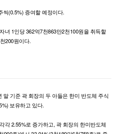
주씩(0.5%) 증여할 예정이다.
자녀 1인당 362억7천863만2천100원을 취득할
퀀텀
4천200원이다.
이더리움 클래식
말 기준 곽 회장의 두 아들은 한미 반도체 주식
05%) 보유하고 있다.
각 2.55%로 증가하고, 곽 회장의 한미반도체
천900주)에서 33.01%(3천189만6천758주)로 줄