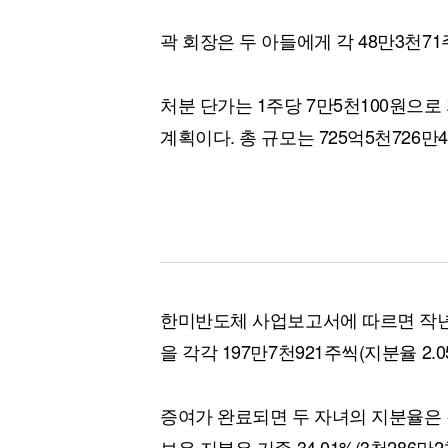
곽 회장은 두 아들에게 각 48만3천71
처분 단가는 1주당 7만5천100원으로 
계획이다. 총 규모는 725억5천726만
한미반도체 사업보고서에 따르면 작년 
을 각각 197만7천921주씩(지분율 2.
증여가 완료되면 두 자녀의 지분율은 각
보유 지분은 기존 34.01%(3천286만2