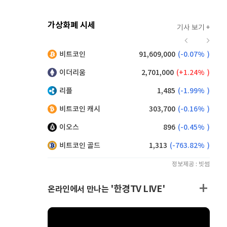
가상화폐 시세
기사 보기 +
925
(
1.43%
)
비트코인
91,609,000
(
-0.07%
)
9,215
(
0.00%
)
이더리움
2,701,000
(
1.24%
)
리플
1,485
(
-1.99%
)
비트코인 캐시
303,700
(
-0.16%
)
이오스
896
(
-0.45%
)
비트코인 골드
1,313
(
-763.82%
)
정보제공 : 빗썸
'한경TV LIVE'
온라인에서 만나는