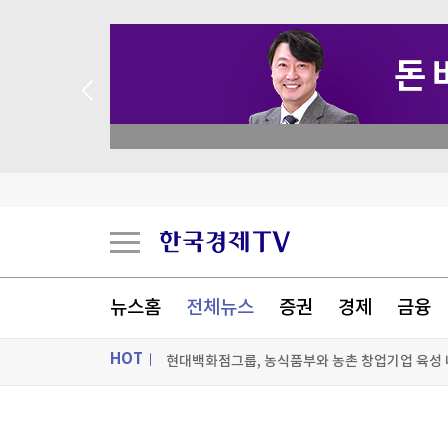
 꽝 없는 룰렛 이벤트
뉴스홈
전체뉴스
증권
경제
금융
현대백화점그룹, 농식품부와 농촌 창업기업 육성
HOT
이 대통령 "국민 삶에 피해 주는 정책은 안 하느니
ON AIR
뉴스
“판 뒤집히나” 분양 시장 엇갈린 전망