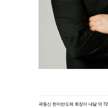
곽동신 한미반도체 회장이 내달 약 7