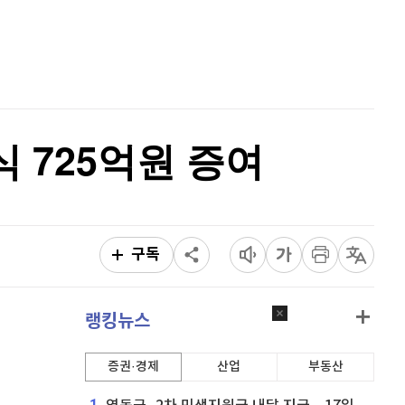
홈
비트코인 캐시
303,700
(
-0.16%
)
AI추천
품
마켓이슈
이오스
896
(
-0.45%
)
특징주
이벤트
비트코인 골드
1,313
(
-763.82%
)
 725억원 증여
퀀텀
925
(
1.43%
)
이더리움 클래식
9,215
(
0%
)
비트코인
91,609,000
(
-0.07%
)
구독
랭킹뉴스
증권·경제
산업
부동산
1