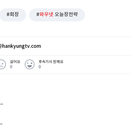
회장
와우넷
오늘장전략
hankyungtv.com
싫어요
후속기사 원해요
0
0
 무슨 일
아내 가출하자 성매매女 불러 음주, 아들 살해한 30대
김원훈 주식 1억8천 올인했는데…현실은 '-2,400만원'
'비상'