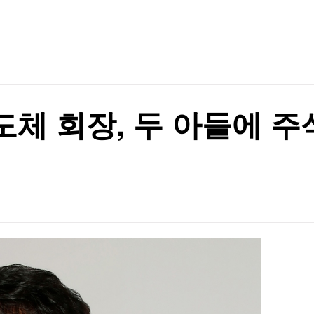
TV홈
무료방송
전체뉴스
증권
파트너스
경제
종목핫라인
추천 상
산업
경제
오늘의 
정치
생활경제
수익후기
국제
기업·CEO
이벤트
칼럼·연재
체 회장, 두 아들에 주식
특집방송
 나선다
전체 프로그램
 나선다
채널/편성
지역별채널
)
편성표