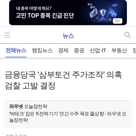
1
/
2
뉴스
홈
전체뉴스
랭킹뉴스
경제
증권
산업·IT
부동산
금융당국 '삼부토건 주가조작' 의혹
검찰 고발 결정
와우넷
오늘장전략
'빅테크' 잡은 'K전력기기' 연간 수주 목표 줄상향 - 와우넷 오
늘장전략