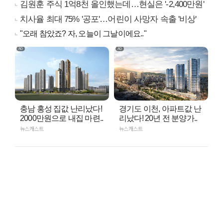
김원훈 주식 1억8천 올인했는데…현실은 '-2,400만원'
치사율 최대 75% '공포'…어린이 사망자 속출 '비상'
"오래 참았죠? 자, 오늘이 그날이에요.."
충남 홍성 집값 난리났다!
경기도 이천, 아파트값 난
2000만원으로 내집 마련..
리났다! 20년 전 분양가..
뉴스캐스트
뉴스캐스트