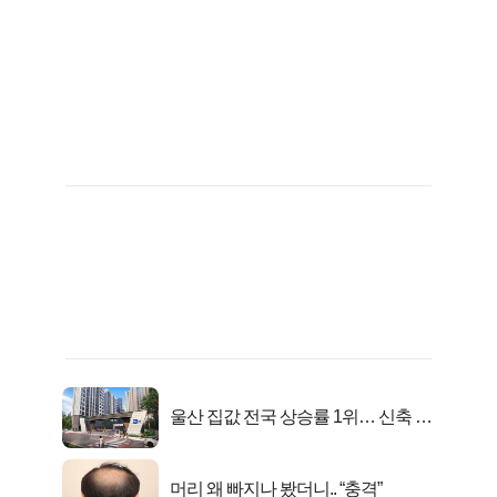
울산 집값 전국 상승률 1위… 신축 지
금 사라!
머리 왜 빠지나 봤더니.. “충격”