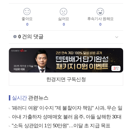
좋아요
싫어요
후속기사 원해요
0
0
0
건의 댓글
0
2
/
2
한경지면 구독신청
실시간
관련뉴스
'패러디 여왕' 이수지 "제 불찰이자 책임" 사과, 무슨 일
아내 가출하자 성매매女 불러 음주, 아들 살해한 30대
"소득 상관없이 1인 50만원"…이달 초 지급 목표