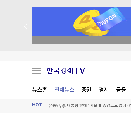
academy.co.kr
자녀가 주주인 가족법인, 절세 전략의 핵심 5가지
"트럼프, 수입 폴리실리콘 15% 관세 검토"…韓 
뉴스홈
전체뉴스
증권
경제
금융
유승민, 李 대통령 향해 "서울대·충암고도 없애라
HOT
메타, 첫 AI 코딩 에이전트 공개…"성능 아닌 가
[포토+] 박정민, '멋짐 가득한 모습~'
ON AIR
뉴스
"나야, '흑백요리사' 시즌3"