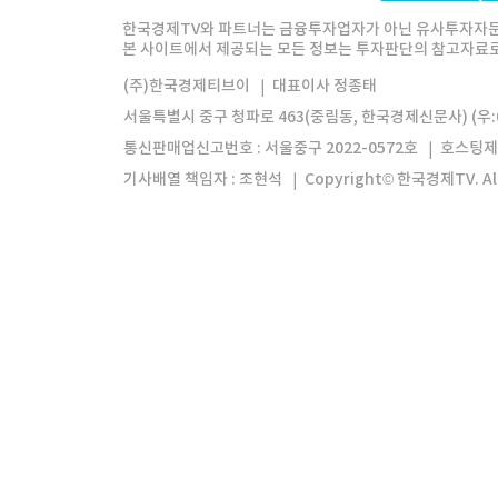
한경미디어그룹
한국경제신문
한국경제
한국경제TV와 파트너는 금융투자업자가 아닌 유사투자자문
본 사이트에서 제공되는 모든 정보는 투자판단의 참고자료로 
모바일앱
한국경제TV앱
주식창앱
(주)한국경제티브이
대표이사 정종태
서울특별시 중구 청파로 463(중림동, 한국경제신문사) (우:0
통신판매업신고번호 : 서울중구 2022-0572호
호스팅제
기사배열 책임자 : 조현석
Copyright© 한국경제TV. All 