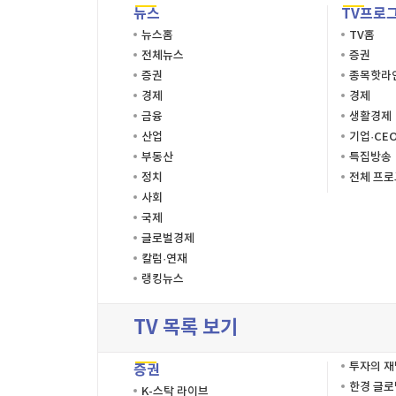
뉴스
TV프로
뉴스홈
TV홈
전체뉴스
증권
증권
종목핫라
경제
경제
금융
생활경제
산업
기업·CE
부동산
특집방송
정치
전체 프
사회
국제
글로벌경제
칼럼·연재
랭킹뉴스
TV 목록 보기
투자의 
증권
한경 글
K-스탁 라이브