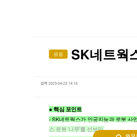
한국경제TV
뉴스홈
[온에어] 머니플러스
머니팜 모닝라이브
증권
굿모닝 작전
금융
자녀가 주주인 가족법인, 절세 전략의 핵심 5가지
오늘장 뭐사지?
부동산
자녀가 주주인 가족법인, 절세 전략의 핵심 5가지
[오후5시] 뉴스플러스
사회
온로드 (ON ROAD) 인사이트
글로벌경제
SK네트웍스
유료
랭킹뉴스
입력
2025-04-23 14:16
미네르바아카데미
증권 데이터
스페셜강의
특징주 뉴스
● 핵심 포인트
투자/재테크
매매신호 (랭킹100
부동산/세무
투자분석
- SK네트웍스가 인공지능과 로봇 사업 
산업
국내증시
스 로봇 '나무'를 선보임.
[모집-3기-] 돈버는 트레이딩 투자 북클럽
환율
와우퀵