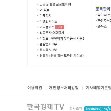
굿모닝 한경 글로벌마켓
종목핫라
더 워룸
국고처 
마켓워치
국민주식고
마켓인사이트
종목쇼
머니플러스
HOT
성공투자 오후증시
이상로 - 텐텐배거 투자공식 시즌2
출발증시 1부
출발증시 2부
판도라 (판을 읽는 도파민 라이브)
개인정보처리방침
이용약관
기사배열기본
패밀리사이트
한국경제TV
와우넷
주식창
미네르
회사소개