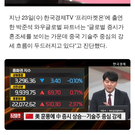
00:12
09:14
일반배속
지난 23일(수) 한국경제TV ‘프리마켓온’에 출연
한 박준석 와우글로벌 파트너는 “글로벌 증시가
혼조세를 보이는 가운데 중국 기술주 중심의 강
세 흐름이 두드러지고 있다”고 진단했다.