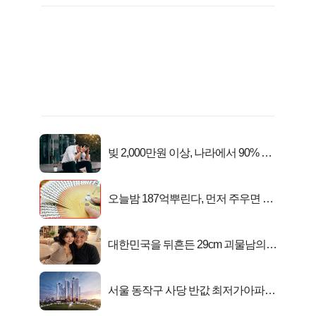
빚 2,000만원 이상, 나라에서 90% 갚
아준다!
오늘밤 187억뿌린다, 먼저 주우면 최
대1억..!
대한민국을 뒤흔든 29cm 괴물남의
진실
서울 동작구 사당 반값 최저가아파트
마지막...