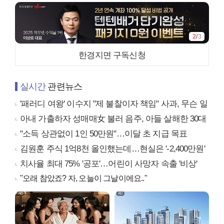
3
/
3
한경지면 구독신청
실시간
관련뉴스
'패러디 여왕' 이수지 "제 불찰이자 책임" 사과, 무슨 일
아내 가출하자 성매매女 불러 음주, 아들 살해한 30대
"소득 상관없이 1인 50만원"…이달 초 지급 목표
김원훈 주식 1억8천 올인했는데…현실은 '-2,400만원'
치사율 최대 75% '공포'…어린이 사망자 속출 '비상'
"오래 참았죠? 자, 오늘이 그날이에요.."