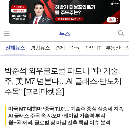
1
/
3
뉴스
홈
전체뉴스
랭킹뉴스
경제
증권
산업·IT
부동산
박준석 와우글로벌 파트너 "中 기술
주, 美 M7 넘본다…AI 글래스·반도체
주목" [프리마켓온]
미국 M7 대항마 ‘중국 T10’… 기술주 중심 상승세 지속
AI 글래스 주목 속 샤오미·웨이얼 기술력 부각
월~목 저녁, 글로벌 장 마감 전후 핵심 이슈 분석