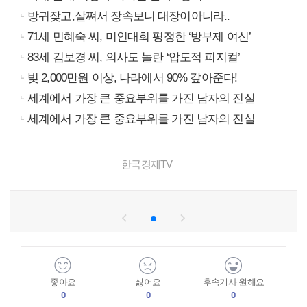
방귀잦고,살쪄서 장속보니 대장이아니라..
71세 민혜숙 씨, 미인대회 평정한 ‘방부제 여신’
83세 김보경 씨, 의사도 놀란 ‘압도적 피지컬’
빚 2,000만원 이상, 나라에서 90% 갚아준다!
세계에서 가장 큰 중요부위를 가진 남자의 진실
세계에서 가장 큰 중요부위를 가진 남자의 진실
한국경제TV
좋아요
싫어요
후속기사 원해요
0
0
0