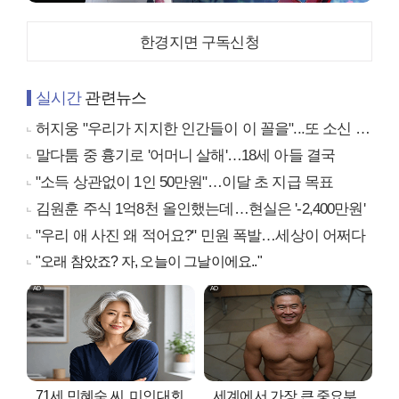
한경지면 구독신청
실시간
관련뉴스
허지웅 "우리가 지지한 인간들이 이 꼴을"...또 소신 발언
말다툼 중 흉기로 '어머니 살해'…18세 아들 결국
"소득 상관없이 1인 50만원"…이달 초 지급 목표
김원훈 주식 1억8천 올인했는데…현실은 '-2,400만원'
"우리 애 사진 왜 적어요?" 민원 폭발…세상이 어쩌다
"오래 참았죠? 자, 오늘이 그날이에요.."
71세 민혜숙 씨, 미인대회
세계에서 가장 큰 중요부