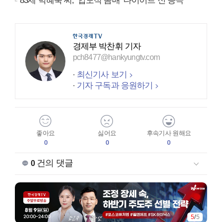
83세 박혜숙 씨, ‘압도적 몸매’ 다이어트 신 등극
경제부 박찬휘 기자
pch8477@hankyungtv.com
최신기사 보기
기자 구독과 응원하기
좋아요
싫어요
후속기사 원해요
0
0
0
건의 댓글
0
5
/
5