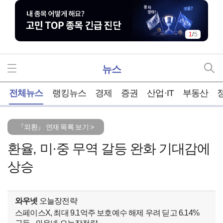
1
/
5
뉴스
홈
전체뉴스
랭킹뉴스
경제
증권
산업·IT
부동산
『외환』 연재 목록 보기 >
환율, 미·중 무역 갈등 완화 기대감에
상승
와우넷
오늘장전략
스페이스X, 최대 9.1억주 보호예수 해제 우려 딛고 6.14%