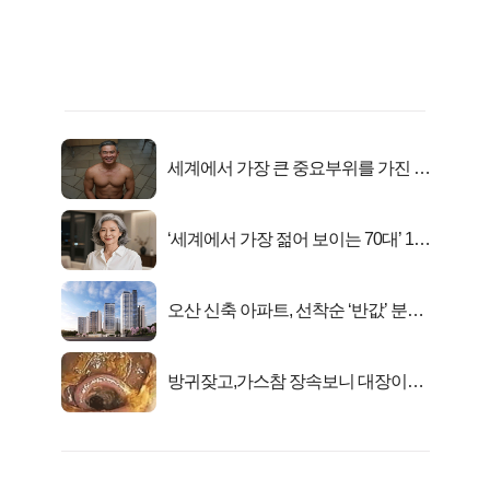
세계에서 가장 큰 중요부위를 가진 남
자의 진실
‘세계에서 가장 젊어 보이는 70대’ 1위
선정…
오산 신축 아파트, 선착순 ‘반값’ 분양
시작..
방귀잦고,가스참 장속보니 대장이아
니라..