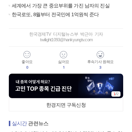
세계에서 가장 큰 중요부위를 가진 남자의 진실
한국로또, 8월부터 전국민에 1억원씩 준다
한국경제TV 디지털뉴스부 박근아 기자
twilight1093@hankyungtv.com
좋아요
싫어요
후속기사 원해요
0
1
3
1
/
2
한경지면 구독신청
실시간
관련뉴스