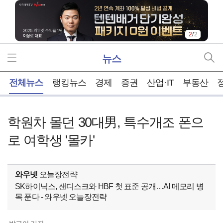
2
/
2
뉴스
홈
전체뉴스
랭킹뉴스
경제
증권
산업·IT
부동산
학원차 몰던 30대男, 특수개조 폰으
로 여학생 '몰카'
와우넷
오늘장전략
SK하이닉스, 샌디스크와 HBF 첫 표준 공개…AI 메모리 병
목 푼다 - 와우넷 오늘장전략