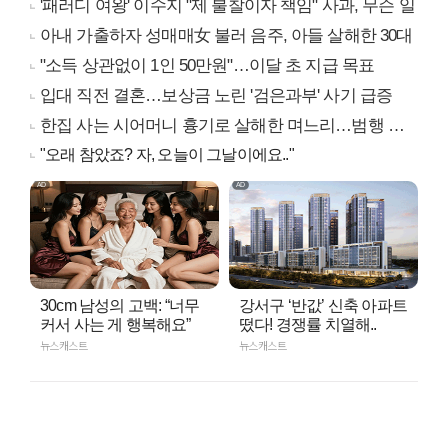
'패러디 여왕' 이수지 "제 불찰이자 책임" 사과, 무슨 일
아내 가출하자 성매매女 불러 음주, 아들 살해한 30대
"소득 상관없이 1인 50만원"…이달 초 지급 목표
입대 직전 결혼…보상금 노린 '검은과부' 사기 급증
한집 사는 시어머니 흉기로 살해한 며느리…범행 동기는
"오래 참았죠? 자, 오늘이 그날이에요.."
30cm 남성의 고백: “너무
강서구 ‘반값’ 신축 아파트
커서 사는 게 행복해요”
떴다! 경쟁률 치열해..
뉴스캐스트
뉴스캐스트