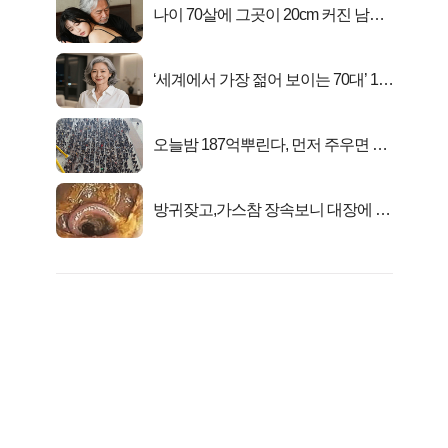
나이 70살에 그곳이 20cm 커진 남자..
충격!
‘세계에서 가장 젊어 보이는 70대’ 1위
선정…
오늘밤 187억뿌린다, 먼저 주우면 최
대1억..!
방귀잦고,가스참 장속보니 대장에 똥
이아니라...