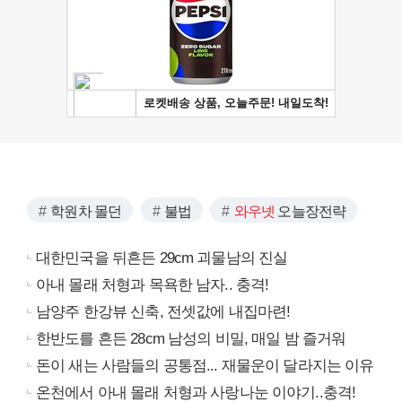
학원차 몰던
불법
와우넷
오늘장전략
대한민국을 뒤흔든 29cm 괴물남의 진실
아내 몰래 처형과 목욕한 남자.. 충격!
남양주 한강뷰 신축, 전셋값에 내집마련!
한반도를 흔든 28cm 남성의 비밀, 매일 밤 즐거워
돈이 새는 사람들의 공통점... 재물운이 달라지는 이유
온천에서 아내 몰래 처형과 사랑나눈 이야기..충격!