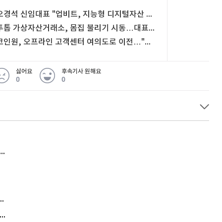
오경석 신임대표 "업비트, 지능형 디지털자산 플랫폼으로 도약"
투톱 가상자산거래소, 몸집 불리기 시동…대표 교체에 사업 분할까지
코인원, 오프라인 고객센터 여의도로 이전…"100% 사전 예약제"
싫어요
후속기사 원해요
0
0
허지웅 "우리가 지지한 인간들이 이 꼴을"...또 소신 발언
김원훈 주식 1억8천 올인했는데…현실은 '-2,400만원'
"우리 애 사진 왜 적어요?" 민원 폭발…세상이 어쩌다