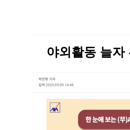
한국경제TV
뉴스홈
불가리아 영공 침범한 드론 폭발…우크라 모델 추
머니팜 모닝라이브
증권
굿모닝 작전
금융
불가리아 영공 침범한 드론 폭발…우크라 모델 추
오늘장 뭐사지?
부동산
[오후5시] 뉴스플러스
사회
온로드 (ON ROAD) 인사이트
글로벌경제
야외활동 늘자 
랭킹뉴스
박찬휘 기자
미네르바아카데미
증권 데이터
입력
2025-05-09 14:46
스페셜강의
특징주 뉴스
투자/재테크
매매신호 (랭킹100
부동산/세무
투자분석
산업
국내증시
[모집-3기-] 돈버는 트레이딩 투자 북클럽
환율