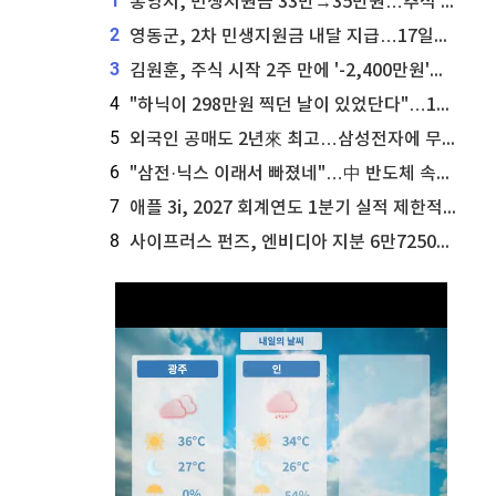
1
통영시, 민생지원금 33만→35만원…추석 전 푼다
2
영동군, 2차 민생지원금 내달 지급…17일부터 신청 접수
3
김원훈, 주식 시작 2주 만에 '-2,400만원'…"차 한 대 값 날렸다"
4
"하닉이 298만원 찍던 날이 있었단다"…100만 클릭 '전래동화' 정체
5
외국인 공매도 2년來 최고…삼성전자에 무슨일이 [B급기자의 B급리포트]
6
"삼전·닉스 이래서 빠졌네"…中 반도체 속사정 [B급기자의 B급리포트]
7
애플 3i, 2027 회계연도 1분기 실적 제한적 검토 통과
8
사이프러스 펀즈, 엔비디아 지분 6만7250주 매각