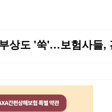
TV홈
무료방송
전체뉴스
정
증권
파트너스
경제
종목핫라인
추천 상
산업
정
경제
오늘의 
정치
생활경제
수익후기
국제
기업·CEO
이벤트
칼럼·연재
부상도 '쑥'…보험사들,
특집방송
전체 프로그램
채널/편성
지역별채널
)
편성표