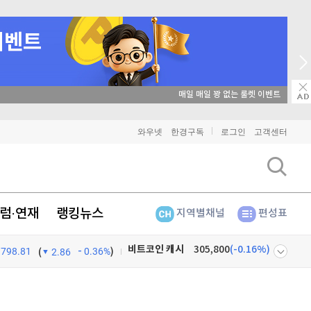
매일 매일 꽝 없는 룰렛 이벤트
비트코인
91,468,000
(
-0.05%
)
와우넷
한경구독
로그인
고객센터
이더리움
2,702,000
(
-0.04%
)
리플
1,469
(
0.14%
)
럼·연재
랭킹뉴스
지역별채널
편성표
비트코인 캐시
305,800
(
-0.16%
)
798.81
0.36%
)
이오스
896
(
-0.45%
)
(
2.86
비트코인 골드
1,313
(
-763.82%
)
넷
주식창