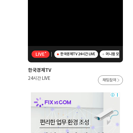
한국경제TV 24시간 LIVE
머니팜 모닝라이브 
한국경제TV
24시간 LIVE
채팅참여