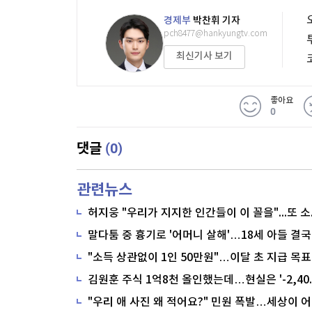
경제부
박찬휘 기자
pch8477@hankyungtv.com
최신기사 보기
좋아요
0
(0)
댓글
관련뉴스
말다툼 중 흉기로 '어머니 살해'…18세 아들 결국
"소득 상관없이 1인 50만원"…이달 초 지급 목표