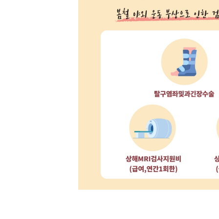
[할인50%] 한·미 투자 올인원 클래스
해외증시