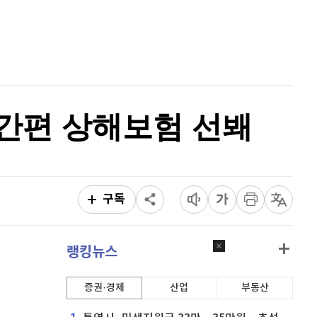
퀀텀
928
(
0.22%
)
홈
AI추천
이더리움 클래식
9,195
(
0.05%
)
품
마켓이슈
특징주
이벤트
비트코인
91,468,000
(
-0.05%
)
 간편 상해보험 선봬
구독
랭킹뉴스
증권·경제
산업
부동산