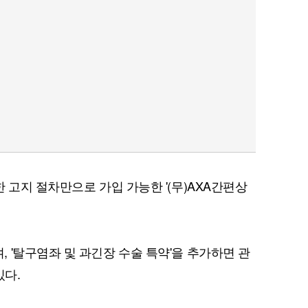
 고지 절차만으로 가입 가능한 '(무)AXA간편상
 '탈구염좌 및 과긴장 수술 특약'을 추가하면 관
있다.