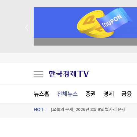
종목 무료 정밀 진단
불가리아 영공 침범한 드론 폭발…우크라 모델 추
[오늘의 운세] 8월 9일 띠별 운세
[오늘의 운세] 오늘 뭐 먹지?…8월 9일 띠별 추
뉴스홈
전체뉴스
증권
경제
금융
[오늘의 운세] 2026년 8월 9일 별자리 운세
HOT
[포토+] 박정민, '멋짐 가득한 모습~'
"나야, '흑백요리사' 시즌3"
ON AIR
뉴스
[온에어] 경제전쟁 꾼 시즌3