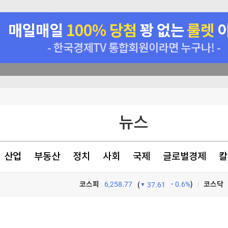
정
뉴스
천 점심메뉴
산업
부동산
정치
사회
국제
글로벌경제
칼
코스피
6,258.77
0.6%
)
코스닥
(
37.61
TV프로그램
와우