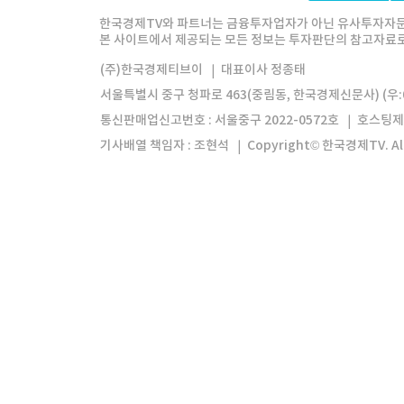
한경미디어그룹
한국경제신문
한국경제
한국경제TV와 파트너는 금융투자업자가 아닌 유사투자자문
본 사이트에서 제공되는 모든 정보는 투자판단의 참고자료로 
모바일앱
한국경제TV앱
주식창앱
(주)한국경제티브이
대표이사 정종태
서울특별시 중구 청파로 463(중림동, 한국경제신문사) (우:0
통신판매업신고번호 : 서울중구 2022-0572호
호스팅제
기사배열 책임자 : 조현석
Copyright© 한국경제TV. All 