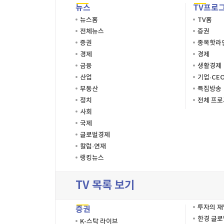
뉴스
TV프로
뉴스홈
TV홈
전체뉴스
증권
증권
종목핫라
경제
경제
금융
생활경제
산업
기업·CE
부동산
특집방송
정치
전체 프
사회
국제
글로벌경제
칼럼·연재
랭킹뉴스
TV 목록 보기
투자의 
증권
한경 글
K-스탁 라이브