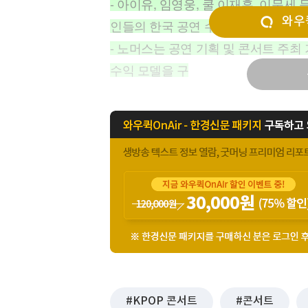
- 아이유, 임영웅, 쿨 이재훈, 이문
[할인50%] 한·미 투자 올인원 클래스
해외증시
와우퀵
인들의 한국 공연 수요 증가가 한몫함
- 노머스는 공연 기획 및 콘서트 주최
수익 모델을 구
KPOP 콘서트
콘서트