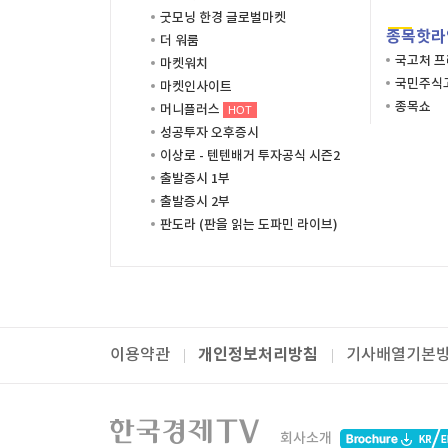
굿모닝 한경 글로벌마켓
종목핫라
더 워룸
국고처 
마켓워치
국민주식고
마켓인사이트
종목쇼
머니플러스
HOT
성공투자 오후증시
이상로 - 텐텐배거 투자공식 시즌2
출발증시 1부
출발증시 2부
판도라 (판을 읽는 도파민 라이브)
개인정보처리방침
이용약관
기사배열기본
패밀리사이트
한국경제TV
와우넷
주식창
미네르
회사소개