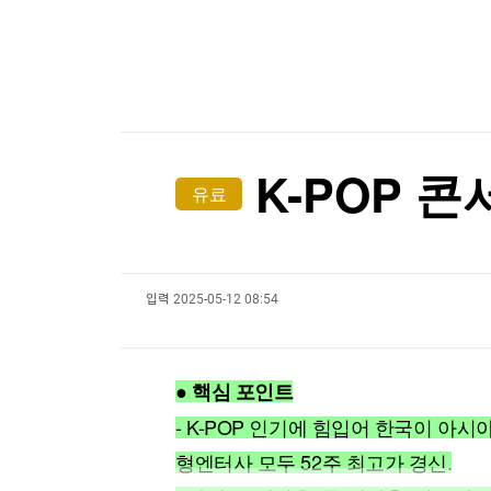
한국경제TV
뉴스홈
머니팜 모닝라이브
증권
굿모닝 작전
금융
오늘장 뭐사지?
부동산
[오후5시] 뉴스플러스
사회
온로드 (ON ROAD) 인사이트
글로벌경제
K-POP 콘
유료
랭킹뉴스
입력
2025-05-12 08:54
미네르바아카데미
증권 데이터
스페셜강의
특징주 뉴스
● 핵심 포인트
투자/재테크
매매신호 (랭킹100
부동산/세무
투자분석
- K-POP 인기에 힘입어 한국이 아시
산업
국내증시
형엔터사 모두 52주 최고가 경신.
[모집-3기-] 돈버는 트레이딩 투자 북클럽
환율