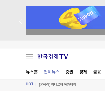
美상원서 대북 인도적 지원 법안 5년 만에 재발의
academy.co.kr
유엔 인권 전문가들 "美 제재가 쿠바에 전면적 위
美진보 좌장 샌더스, 한국계 주지사 후보에 "공개
시리아 수도 외곽서 미니버스 폭발…"3명 사망"
[포토+] 박정민, '멋짐 가득한 모습~'
뉴스홈
전체뉴스
증권
경제
금융
"나야, '흑백요리사' 시즌3"
HOT
[온에어] 미네르바 아카데미
美상원서 대북 인도적 지원 법안 5년 만에 재발의
ON AIR
뉴스
美상원서 대북 인도적 지원 법안 5년 만에 재발의