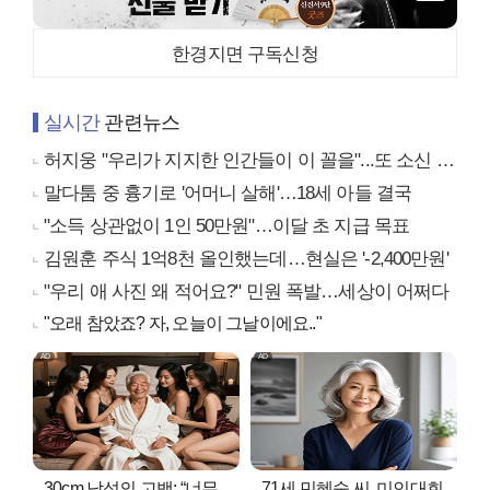
한경지면 구독신청
실시간
관련뉴스
허지웅 "우리가 지지한 인간들이 이 꼴을"...또 소신 발언
말다툼 중 흉기로 '어머니 살해'…18세 아들 결국
"소득 상관없이 1인 50만원"…이달 초 지급 목표
김원훈 주식 1억8천 올인했는데…현실은 '-2,400만원'
"우리 애 사진 왜 적어요?" 민원 폭발…세상이 어쩌다
"오래 참았죠? 자, 오늘이 그날이에요.."
30cm 남성의 고백: “너무
71세 민혜숙 씨, 미인대회