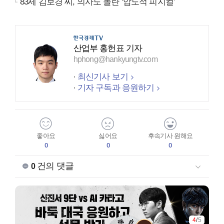
83세 김보경 씨, 의사도 놀란 ‘압도적 피지컬’
산업부 홍헌표 기자
hphong@hankyungtv.com
최신기사 보기
기자 구독과 응원하기
좋아요
싫어요
후속기사 원해요
0
0
0
건의 댓글
0
4
/
5