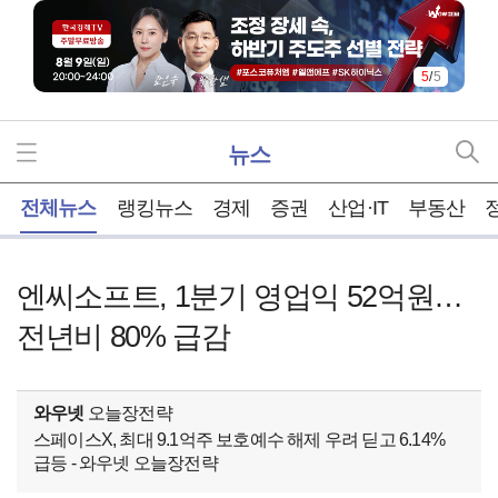
5
/
5
뉴스
홈
전체뉴스
랭킹뉴스
경제
증권
산업·IT
부동산
엔씨소프트, 1분기 영업익 52억원…
전년비 80% 급감
와우넷
오늘장전략
스페이스X, 최대 9.1억주 보호예수 해제 우려 딛고 6.14%
급등 - 와우넷 오늘장전략