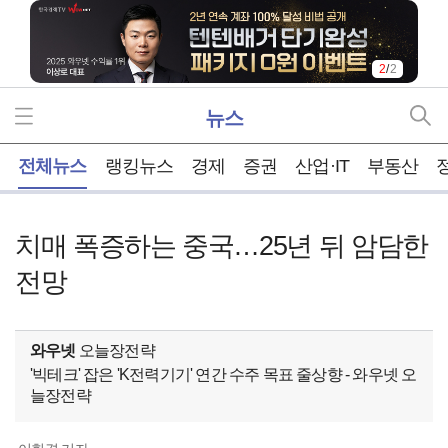
2
/
2
뉴스
홈
전체뉴스
랭킹뉴스
경제
증권
산업·IT
부동산
치매 폭증하는 중국…25년 뒤 암담한
전망
와우넷
오늘장전략
'빅테크' 잡은 'K전력기기' 연간 수주 목표 줄상향 - 와우넷 오
늘장전략