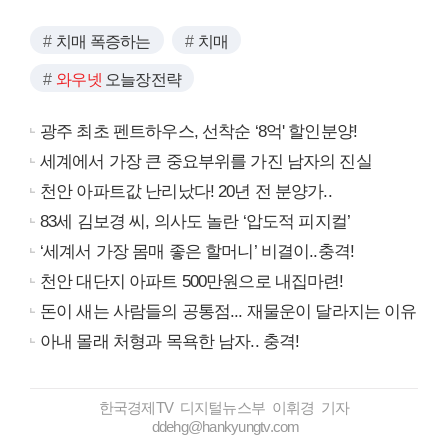
치매 폭증하는
치매
와우넷
오늘장전략
광주 최초 펜트하우스, 선착순 ‘8억' 할인분양!
세계에서 가장 큰 중요부위를 가진 남자의 진실
천안 아파트값 난리났다! 20년 전 분양가..
83세 김보경 씨, 의사도 놀란 ‘압도적 피지컬’
‘세계서 가장 몸매 좋은 할머니’ 비결이..충격!
천안 대단지 아파트 500만원으로 내집마련!
돈이 새는 사람들의 공통점... 재물운이 달라지는 이유
아내 몰래 처형과 목욕한 남자.. 충격!
한국경제TV 디지털뉴스부 이휘경 기자
ddehg@hankyungtv.com