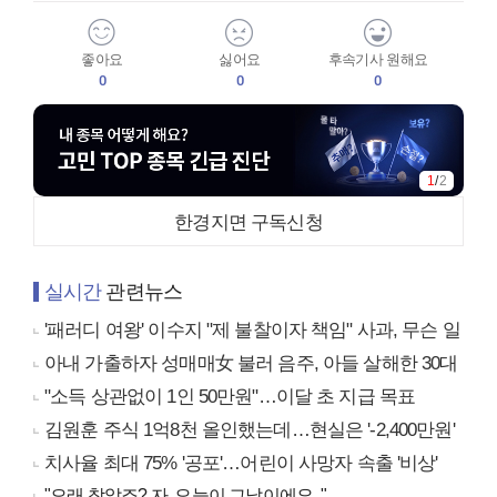
좋아요
싫어요
후속기사 원해요
0
0
0
1
/
2
한경지면 구독신청
실시간
관련뉴스
'패러디 여왕' 이수지 "제 불찰이자 책임" 사과, 무슨 일
아내 가출하자 성매매女 불러 음주, 아들 살해한 30대
"소득 상관없이 1인 50만원"…이달 초 지급 목표
김원훈 주식 1억8천 올인했는데…현실은 '-2,400만원'
치사율 최대 75% '공포'…어린이 사망자 속출 '비상'
"오래 참았죠? 자, 오늘이 그날이에요.."