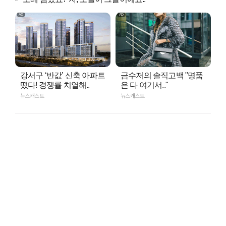
강서구 ‘반값’ 신축 아파트
금수저의 솔직고백 "명품
떴다! 경쟁률 치열해..
은 다 여기서.."
뉴스캐스트
뉴스캐스트