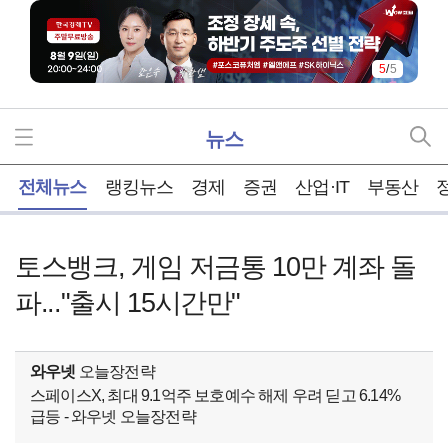
5
/
5
뉴스
홈
전체뉴스
랭킹뉴스
경제
증권
산업·IT
부동산
토스뱅크, 게임 저금통 10만 계좌 돌
파..."출시 15시간만"
와우넷
오늘장전략
스페이스X, 최대 9.1억주 보호예수 해제 우려 딛고 6.14%
급등 - 와우넷 오늘장전략