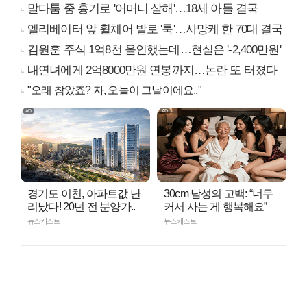
말다툼 중 흉기로 '어머니 살해'…18세 아들 결국
엘리베이터 앞 휠체어 발로 '툭'…사망케 한 70대 결국
김원훈 주식 1억8천 올인했는데…현실은 '-2,400만원'
내연녀에게 2억8000만원 연봉까지…논란 또 터졌다
"오래 참았죠? 자, 오늘이 그날이에요.."
경기도 이천, 아파트값 난
30cm 남성의 고백: “너무
리났다! 20년 전 분양가..
커서 사는 게 행복해요”
뉴스캐스트
뉴스캐스트