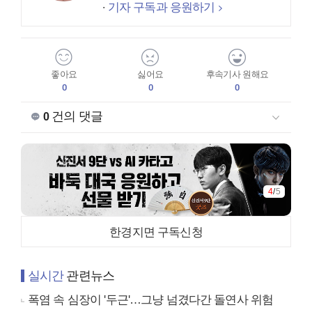
기자 구독과 응원하기
좋아요
싫어요
후속기사 원해요
0
0
0
건의 댓글
0
4
/
5
한경지면 구독신청
실시간
관련뉴스
폭염 속 심장이 '두근'…그냥 넘겼다간 돌연사 위험