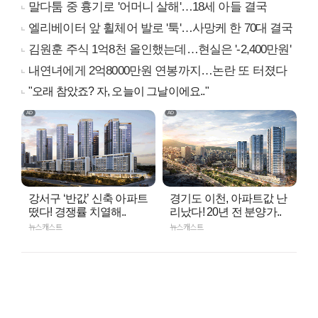
말다툼 중 흉기로 '어머니 살해'…18세 아들 결국
엘리베이터 앞 휠체어 발로 '툭'…사망케 한 70대 결국
김원훈 주식 1억8천 올인했는데…현실은 '-2,400만원'
내연녀에게 2억8000만원 연봉까지…논란 또 터졌다
"오래 참았죠? 자, 오늘이 그날이에요.."
강서구 ‘반값’ 신축 아파트
경기도 이천, 아파트값 난
떴다! 경쟁률 치열해..
리났다! 20년 전 분양가..
뉴스캐스트
뉴스캐스트