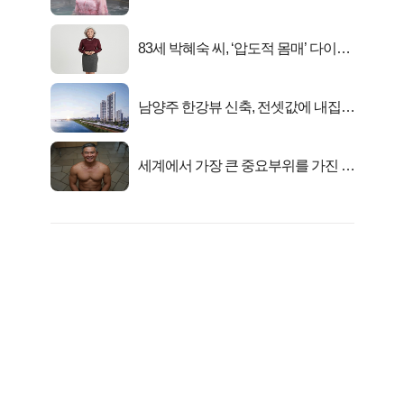
83세 박혜숙 씨, ‘압도적 몸매’ 다이어
트 신 등극
남양주 한강뷰 신축, 전셋값에 내집마
련!
세계에서 가장 큰 중요부위를 가진 남
자의 진실