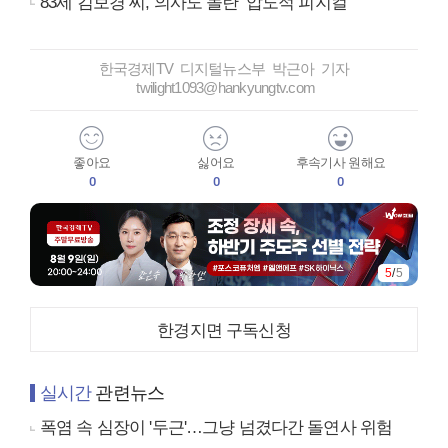
83세 김보경 씨, 의사도 놀란 ‘압도적 피지컬’
한국경제TV 디지털뉴스부 박근아 기자
twilight1093@hankyungtv.com
좋아요
싫어요
후속기사 원해요
0
0
0
5
/
5
한경지면 구독신청
실시간
관련뉴스
폭염 속 심장이 '두근'…그냥 넘겼다간 돌연사 위험