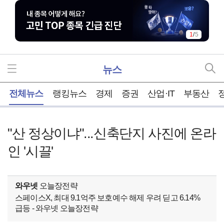
1
/
5
뉴스
홈
전체뉴스
랭킹뉴스
경제
증권
산업·IT
부동산
"산 정상이냐"...신축단지 사진에 온라
인 '시끌'
와우넷
오늘장전략
스페이스X, 최대 9.1억주 보호예수 해제 우려 딛고 6.14%
급등 - 와우넷 오늘장전략