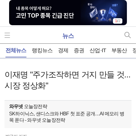
1
/
2
뉴스
홈
전체뉴스
랭킹뉴스
경제
증권
산업·IT
부동산
이재명 "주가조작하면 거지 만들 것...
시장 정상화"
와우넷
오늘장전략
SK하이닉스, 샌디스크와 HBF 첫 표준 공개…AI 메모리 병
목 푼다 - 와우넷 오늘장전략