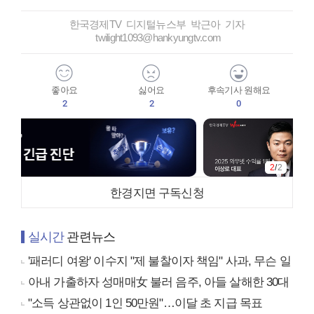
한국경제TV 디지털뉴스부 박근아 기자
twilight1093@hankyungtv.com
좋아요
싫어요
후속기사 원해요
2
2
0
2
/
2
한경지면 구독신청
실시간
관련뉴스
'패러디 여왕' 이수지 "제 불찰이자 책임" 사과, 무슨 일
아내 가출하자 성매매女 불러 음주, 아들 살해한 30대
"소득 상관없이 1인 50만원"…이달 초 지급 목표