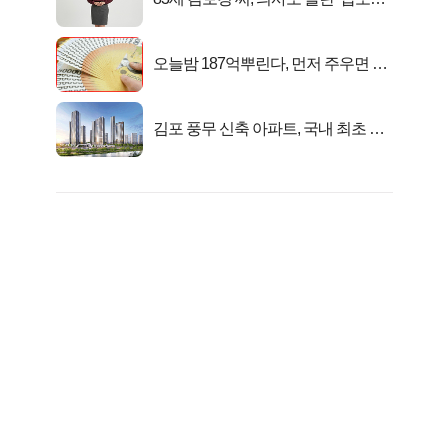
피지컬’
오늘밤 187억뿌린다, 먼저 주우면 최
대1억..!
김포 풍무 신축 아파트, 국내 최초 반
값 분양..