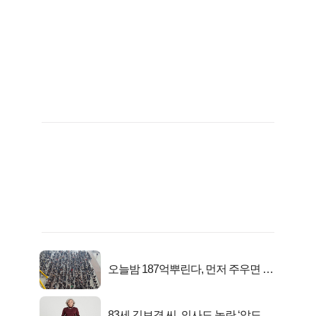
오늘밤 187억뿌린다, 먼저 주우면 최
대1억..!
83세 김보경 씨, 의사도 놀란 ‘압도적