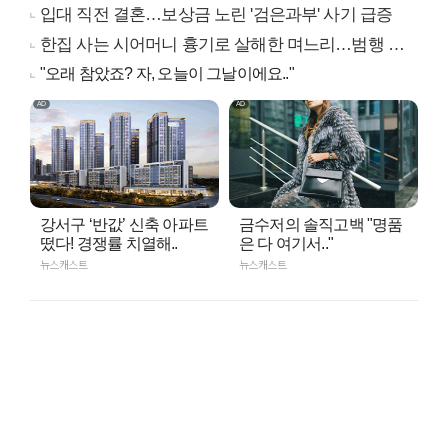
입대 직전 결혼…보상금 노린 '검은과부' 사기 급증
한집 사는 시어머니 흉기로 살해한 며느리…범행 동기는
"오래 참았죠? 자, 오늘이 그날이에요.."
강서구 ‘반값’ 신축 아파트
금수저의 솔직고백 "명품
떴다! 경쟁률 치열해..
은 다 여기서.."
뉴스캐스트
뉴스캐스트