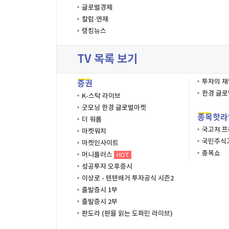
글로벌경제
칼럼·연재
랭킹뉴스
TV 목록 보기
투자의 
증권
한경 글
K-스탁 라이브
굿모닝 한경 글로벌마켓
종목핫라
더 워룸
국고처 
마켓워치
국민주식고
마켓인사이트
종목쇼
머니플러스
HOT
성공투자 오후증시
이상로 - 텐텐배거 투자공식 시즌2
출발증시 1부
출발증시 2부
판도라 (판을 읽는 도파민 라이브)