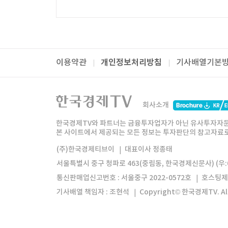
개인정보처리방침
이용약관
기사배열기본
패밀리사이트
한국경제TV
와우넷
주식창
미네르
회사소개
한경미디어그룹
한국경제신문
한국경제
한국경제TV와 파트너는 금융투자업자가 아닌 유사투자자문
본 사이트에서 제공되는 모든 정보는 투자판단의 참고자료로 
모바일앱
한국경제TV앱
주식창앱
(주)한국경제티브이
대표이사 정종태
서울특별시 중구 청파로 463(중림동, 한국경제신문사) (우:0
통신판매업신고번호 : 서울중구 2022-0572호
호스팅제
기사배열 책임자 : 조현석
Copyright© 한국경제TV. All 