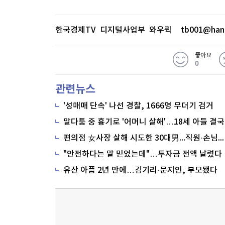
한국경제TV 디지털사업부 와우퀵
tb001@han
좋아요
0
관련뉴스
'성매매 단속' 나선 경찰, 1666명 무더기 검거
말다툼 중 흉기로 '어머니 살해'…18세 아들 결국
편의점 女사장 살해 시도한 30대男...직원·손님이 막아
"안전하다는 말 믿었는데"…투자금 전액 날렸다
유산 아픔 2년 만에…김기리·문지인, 부모됐다