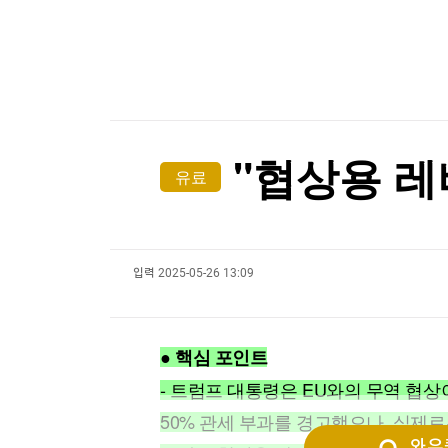
한국경제TV
뉴스홈
[포토+] 박정민, '멋짐 가득한 모습~'
머니팜 모닝라이브
증권
굿모닝 작전
금융
"나야, '흑백요리사' 시즌3"
오늘장 뭐사지?
부동산
[온에어] 성공투자 오후증시
[오후5시] 뉴스플러스
사회
온로드 (ON ROAD) 인사이트
글로벌경제
에쓰오일, 보통주·우선주 800원 중간배당…931
"협상용 레
유료
랭킹뉴스
에쓰오일, 보통주·우선주 800원 중간배당…931
입력
2025-05-26 13:09
미네르바아카데미
증권 데이터
스페셜강의
특징주 뉴스
● 핵심 포인트
투자/재테크
매매신호 (랭킹100
부동산/세무
투자분석
- 트럼프 대통령은 EU와의 무역 협상
산업
국내증시
50% 관세 부과를 경고했으나, 실제로
[모집-3기-] 돈버는 트레이딩 투자 북클럽
환율
와우퀵