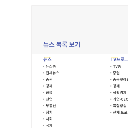
뉴스 목록 보기
뉴스
TV프로
뉴스홈
TV홈
전체뉴스
증권
증권
종목핫라
경제
경제
금융
생활경제
산업
기업·CE
부동산
특집방송
정치
전체 프
사회
국제