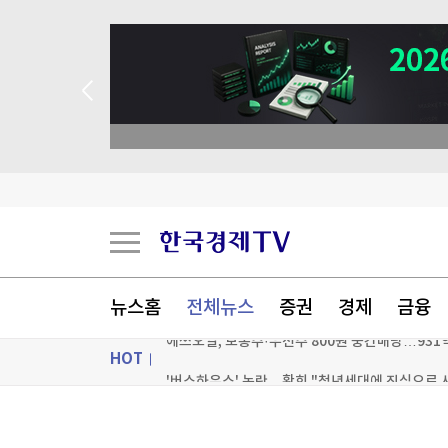
뉴스홈
전체뉴스
증권
경제
금융
에쓰오일, 보통주·우선주 800원 중간배당…931
HOT
'버스하우스' 논란…황희 "청년세대에 진심으로 
日 '토끼 천국'의 반전…멧돼지가 토끼 사냥에 나
ON AIR
뉴스
인천TP, 콘텐츠지원센터 입주업체 모집