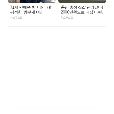
71세 민혜숙 씨, 미인대회
충남 홍성 집값 난리났다!
평정한 ‘방부제 여신’
2000만원으로 내집 마련..
뉴스캐스트
뉴스캐스트