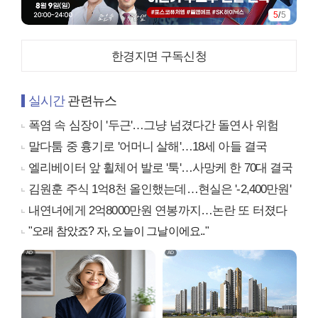
5
/
5
한경지면 구독신청
실시간
관련뉴스
폭염 속 심장이 '두근'…그냥 넘겼다간 돌연사 위험
말다툼 중 흉기로 '어머니 살해'…18세 아들 결국
엘리베이터 앞 휠체어 발로 '툭'…사망케 한 70대 결국
김원훈 주식 1억8천 올인했는데…현실은 '-2,400만원'
내연녀에게 2억8000만원 연봉까지…논란 또 터졌다
"오래 참았죠? 자, 오늘이 그날이에요.."