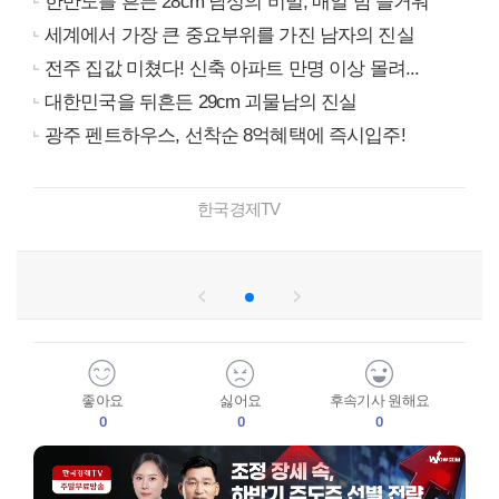
한반도를 흔든 28cm 남성의 비밀, 매일 밤 즐거워
세계에서 가장 큰 중요부위를 가진 남자의 진실
전주 집값 미쳤다! 신축 아파트 만명 이상 몰려...
대한민국을 뒤흔든 29cm 괴물남의 진실
광주 펜트하우스, 선착순 8억혜택에 즉시입주!
한국경제TV
좋아요
싫어요
후속기사 원해요
0
0
0