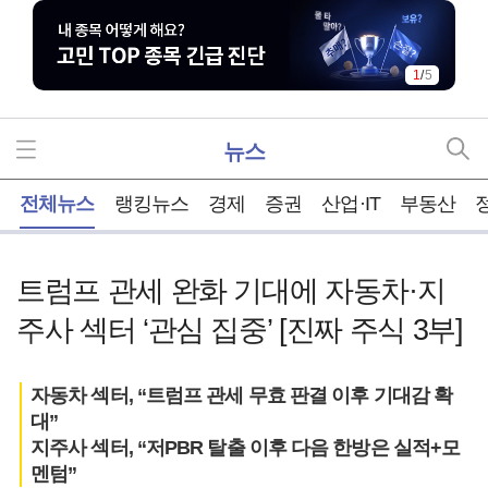
1
/
5
뉴스
홈
전체뉴스
랭킹뉴스
경제
증권
산업·IT
부동산
트럼프 관세 완화 기대에 자동차·지
주사 섹터 ‘관심 집중’ [진짜 주식 3부]
자동차 섹터, “트럼프 관세 무효 판결 이후 기대감 확
대”
지주사 섹터, “저PBR 탈출 이후 다음 한방은 실적+모
멘텀”