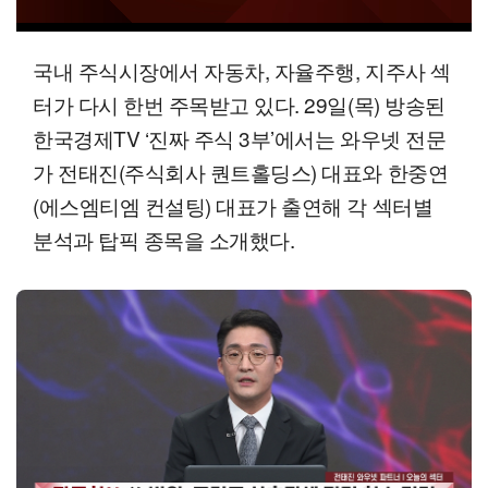
00:12
17:07
일반배속
국내 주식시장에서 자동차, 자율주행, 지주사 섹
터가 다시 한번 주목받고 있다. 29일(목) 방송된
한국경제TV ‘진짜 주식 3부’에서는 와우넷 전문
가 전태진(주식회사 퀀트홀딩스) 대표와 한중연
(에스엠티엠 컨설팅) 대표가 출연해 각 섹터별
분석과 탑픽 종목을 소개했다.