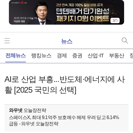
3
/
5
뉴스
홈
전체뉴스
랭킹뉴스
경제
증권
산업·IT
부동산
AI로 산업 부흥...반도체·에너지에 사
활 [2025 국민의 선택]
와우넷
오늘장전략
스페이스X, 최대 9.1억주 보호예수 해제 우려 딛고 6.14%
급등 - 와우넷 오늘장전략