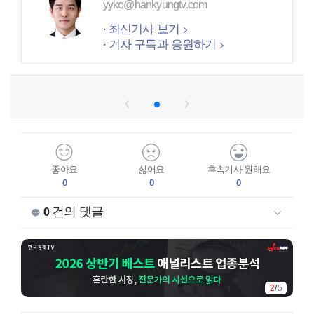
yyko@hankyungtv.com
최신기사 보기
기자 구독과 응원하기
좋아요
싫어요
후속기사 원해요
0
0
0
건의 댓글
0
2
/
5