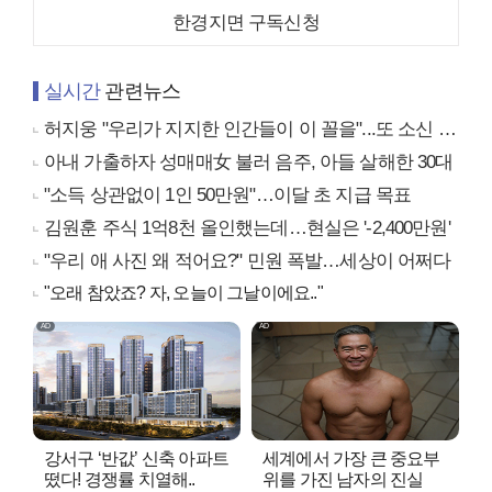
한경지면 구독신청
실시간
관련뉴스
허지웅 "우리가 지지한 인간들이 이 꼴을"...또 소신 발언
아내 가출하자 성매매女 불러 음주, 아들 살해한 30대
"소득 상관없이 1인 50만원"…이달 초 지급 목표
김원훈 주식 1억8천 올인했는데…현실은 '-2,400만원'
"우리 애 사진 왜 적어요?" 민원 폭발…세상이 어쩌다
"오래 참았죠? 자, 오늘이 그날이에요.."
강서구 ‘반값’ 신축 아파트
세계에서 가장 큰 중요부
떴다! 경쟁률 치열해..
위를 가진 남자의 진실