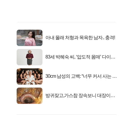
아내 몰래 처형과 목욕한 남자.. 충격!
83세 박혜숙 씨, ‘압도적 몸매’ 다이어
트 신 등극
30cm 남성의 고백: “너무 커서 사는 게
행복해요”
방귀잦고,가스참 장속보니 대장이아
니라..