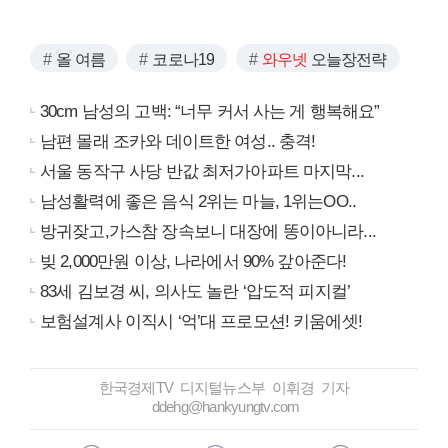
올 여름
코로나19
와우넷
오늘장전략
30cm 남성의 고백: “너무 커서 사는 게 행복해요”
남편 몰래 조카와 데이트한 여성.. 충격!
서울 동작구 사당 반값 최저가아파트 마지막...
남성활력에 좋은 음식 2위는 마늘, 1위는OO..
방귀잦고,가스참 장속보니 대장에 똥이아니라...
빚 2,000만원 이상, 나라에서 90% 갚아준다!
83세 김보경 씨, 의사도 놀란 ‘압도적 피지컬’
보험설계사 이직시 ‘억’대 프로모션! 키움에셋!
한국경제TV 디지털뉴스부 이휘경 기자
ddehg@hankyungtv.com