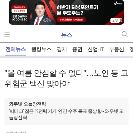
1
/
3
뉴스
홈
전체뉴스
랭킹뉴스
경제
증권
산업·IT
부동산
"올 여름 안심할 수 없다"…노인 등 고
위험군 백신 맞아야
와우넷
오늘장전략
'빅테크' 잡은 'K전력기기' 연간 수주 목표 줄상향 - 와우넷 오
늘장전략