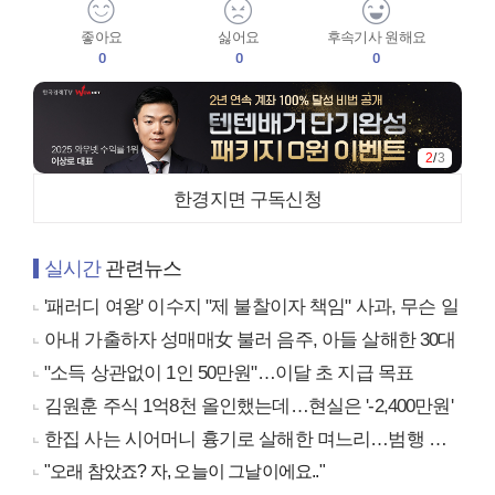
좋아요
싫어요
후속기사 원해요
0
0
0
2
/
3
한경지면 구독신청
실시간
관련뉴스
'패러디 여왕' 이수지 "제 불찰이자 책임" 사과, 무슨 일
아내 가출하자 성매매女 불러 음주, 아들 살해한 30대
"소득 상관없이 1인 50만원"…이달 초 지급 목표
김원훈 주식 1억8천 올인했는데…현실은 '-2,400만원'
한집 사는 시어머니 흉기로 살해한 며느리…범행 동기는
"오래 참았죠? 자, 오늘이 그날이에요.."