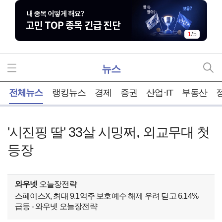
1
/
5
뉴스
홈
전체뉴스
랭킹뉴스
경제
증권
산업·IT
부동산
'시진핑 딸' 33살 시밍쩌, 외교무대 첫
등장
와우넷
오늘장전략
스페이스X, 최대 9.1억주 보호예수 해제 우려 딛고 6.14%
급등 - 와우넷 오늘장전략