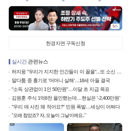
5
/
5
한경지면 구독신청
실시간
관련뉴스
허지웅 "우리가 지지한 인간들이 이 꼴을"...또 소신 발언
말다툼 중 흉기로 '어머니 살해'…18세 아들 결국
"소득 상관없이 1인 50만원"…이달 초 지급 목표
김원훈 주식 1억8천 올인했는데…현실은 '-2,400만원'
"우리 애 사진 왜 적어요?" 민원 폭발…세상이 어쩌다
"오래 참았죠? 자, 오늘이 그날이에요.."