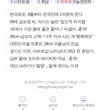
시진핑 딸
회담
와우넷
오늘장전략
한국로또, 8월부터 전국민에 1억원씩 준다
83세 김보경 씨, 의사도 놀란 ‘압도적 피지컬’
‘세계서 가장 몸매 좋은 할머니’ 비결이..충격!
30cm 남성의 고백: “너무 커서 사는 게 행복해요”
대한민국을 뒤흔든 29cm 괴물남의 진실
경기도 이천, 아파트값 난리났다! 20년 전 분양가..
남편 몰래 조카와 데이트한 여성.. 충격!
계단 내려가다 '철렁'... 발목 꺾이는 이유
한국경제TV 디지털뉴스부 이휘경 기자
ddehg@hankyungtv.com
좋아요
싫어요
후속기사 원해요
0
0
0