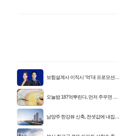
보험설계사 이직시 ‘억’대 프로모션!
키움에셋!
오늘밤 187억뿌린다, 먼저 주우면 최
대1억..!
남양주 한강뷰 신축, 전셋값에 내집마
련!