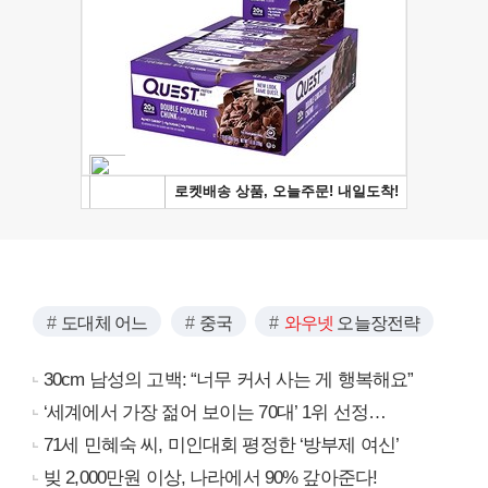
도대체 어느
중국
와우넷
오늘장전략
30cm 남성의 고백: “너무 커서 사는 게 행복해요”
‘세계에서 가장 젊어 보이는 70대’ 1위 선정…
71세 민혜숙 씨, 미인대회 평정한 ‘방부제 여신’
빚 2,000만원 이상, 나라에서 90% 갚아준다!