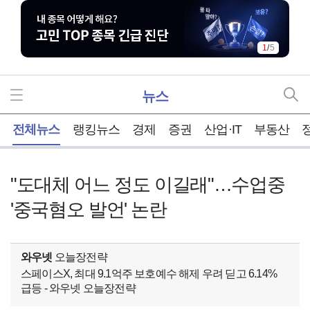
1
/
5
뉴스
홈
전체뉴스
랭킹뉴스
경제
증권
산업·IT
부동산
"도대체 어느 정도 이길래"…수업중
'중국혐오 발언' 논란
와우넷
오늘장전략
스페이스X, 최대 9.1억주 보호예수 해제 우려 딛고 6.14%
급등 - 와우넷 오늘장전략