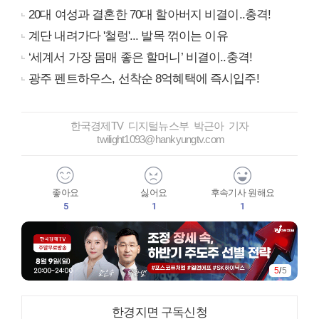
20대 여성과 결혼한 70대 할아버지 비결이..충격!
계단 내려가다 '철렁'... 발목 꺾이는 이유
‘세계서 가장 몸매 좋은 할머니’ 비결이..충격!
광주 펜트하우스, 선착순 8억혜택에 즉시입주!
한국경제TV 디지털뉴스부 박근아 기자
twilight1093@hankyungtv.com
좋아요
싫어요
후속기사 원해요
5
1
1
5
/
5
한경지면 구독신청