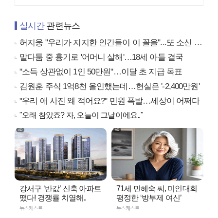
실시간
관련뉴스
허지웅 "우리가 지지한 인간들이 이 꼴을"...또 소신 발언
말다툼 중 흉기로 '어머니 살해'…18세 아들 결국
"소득 상관없이 1인 50만원"…이달 초 지급 목표
김원훈 주식 1억8천 올인했는데…현실은 '-2,400만원'
"우리 애 사진 왜 적어요?" 민원 폭발…세상이 어쩌다
"오래 참았죠? 자, 오늘이 그날이에요.."
강서구 ‘반값’ 신축 아파트
71세 민혜숙 씨, 미인대회
떴다! 경쟁률 치열해..
평정한 ‘방부제 여신’
뉴스캐스트
뉴스캐스트