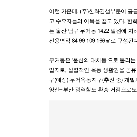
이런 가운데, (주)한화건설부문이 공
고 수요자들의 이목을 끌고 있다. 한
는 울산 남구 무거동 1422 일원에 지하
전용면적 84·99·109·166㎡로 구성된다
무거동은 ‘울산의 대치동’으로 불리는
입지로, 실질적인 옥동 생활권을 공유
구(예정)·무거옥동지구(추진 중) 개발과
양산~부산 광역철도 환승 거점으로도