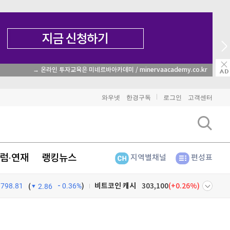
→ 온라인 투자교육은 미네르바아카데미 / minervaacademy.co.kr
비트코인
91,672,000
(
-0.18%
)
와우넷
한경구독
로그인
고객센터
이더리움
2,711,000
(
-0.11%
)
리플
1,460
(
-1.81%
)
럼·연재
랭킹뉴스
지역별채널
편성표
비트코인 캐시
303,100
(
0.26%
)
798.81
0.36%
)
(
2.86
이오스
896
(
-0.45%
)
비트코인 골드
1,313
(
-763.82%
)
넷
주식창