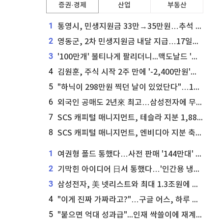
증권·경제
산업
부동산
1
통영시, 민생지원금 33만→35만원…추석 전 푼다
2
영동군, 2차 민생지원금 내달 지급…17일부터 신청 접수
3
'100만개' 불티나게 팔리더니...맥도날드 '충주찰옥수수버거' 돌연 판매 종료
4
김원훈, 주식 시작 2주 만에 '-2,400만원'…"차 한 대 값 날렸다"
5
"하닉이 298만원 찍던 날이 있었단다"…100만 클릭 '전래동화' 정체
6
외국인 공매도 2년來 최고…삼성전자에 무슨일이 [B급기자의 B급리포트]
7
SCS 캐피털 매니지먼트, 테슬라 지분 1,889주 추가 매수
8
SCS 캐피털 매니지먼트, 엔비디아 지분 축소...8,590주 매도
1
여권형 폴드 통했다…사전 판매 '144만대' 신기록
2
기막힌 아이디어 日서 통했다…'인간용 냉장고' 벌써 200대 팔려
3
삼성전자, 美 넷리스트와 최대 1.3조원에 특허분쟁 합의
4
"이게 진짜 가짜라고?"…구글 어스, 하루 만에 백기 든 까닭
5
"붙으면 억대 성과급"...인재 싹쓸이에 재계 '초긴장'