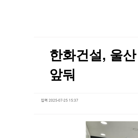
한국경제TV
뉴스홈
EU, 러시아 군수산업 복합체 관계자 5명 추가 제
머니팜 모닝라이브
증권
굿모닝 작전
금융
EU, 러시아 군수산업 복합체 관계자 5명 추가 제
오늘장 뭐사지?
부동산
[오후5시] 뉴스플러스
사회
온로드 (ON ROAD) 인사이트
글로벌경제
한화건설, 울산
랭킹뉴스
앞둬
미네르바아카데미
증권 데이터
입력
2025-07-25 15:37
스페셜강의
특징주 뉴스
투자/재테크
매매신호 (랭킹100
부동산/세무
투자분석
산업
국내증시
[모집-3기-] 돈버는 트레이딩 투자 북클럽
환율