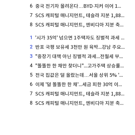
6
중국 전기차 몰려온다…BYD·지커 이어 1위 체리까지
7
SCS 캐피털 매니지먼트, 테슬라 지분 1,889주 추가 매수
8
SCS 캐피털 매니지먼트, 엔비디아 지분 축소...8,590주 매도
1
'시가 35억' 넘으면 1주택자도 징벌적 과세 [8.3 부동산 세제 개편]
2
반포 국평 보유세 3천만 원 육박...강남 주요 단지 '세금 폭탄' [8.3 부동산 세제 개편]
3
"중장기 대책 아닌 징벌적 과세...전월세 부담만" [8.3 부동산 세제 개편]
4
"똘똘한 한 채만 찾더니"...고가주택 상승률, 도쿄 이어 '2위'
5
전국 집값은 덜 올랐는데…서울 상위 5% '깜짝 결과'
6
이제 '덜 똘똘한 한 채'...세금 피한 30억 이하로
7
SCS 캐피털 매니지먼트, 테슬라 지분 1,889주 추가 매수
8
SCS 캐피털 매니지먼트, 엔비디아 지분 축소...8,590주 매도