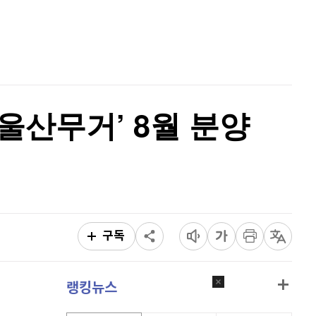
퀀텀
914
(
-0.66%
)
홈
AI추천
이더리움 클래식
9,155
(
0.6%
)
품
마켓이슈
특징주
이벤트
비트코인
91,672,000
(
-0.18%
)
울산무거’ 8월 분양
구독
랭킹뉴스