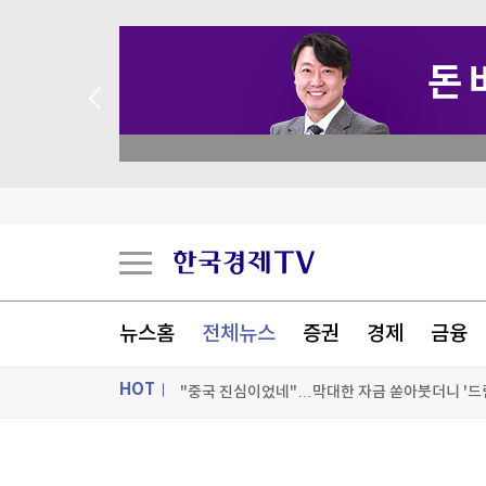
 애널리스트 업종 분석
EU, 러시아 군수산업 복합체 관계자 5명 추가 제
"푸틴, 전쟁 장기화 속 정보기관에 의존…통제 강
李대통령, 'ISA·주가누르기 방지' 개편안 질책…
뉴스홈
전체뉴스
증권
경제
금융
"중국 진심이었네"…막대한 자금 쏟아붓더니 '드림
HOT
[포토+] 박정민, '멋짐 가득한 모습~'
"나야, '흑백요리사' 시즌3"
ON AIR
뉴스
[온에어] 한경 글로벌마켓