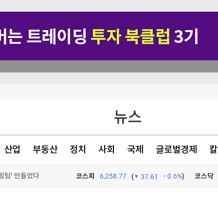
재
뉴스
화"
재검토 지시
산업
부동산
정치
사회
국제
글로벌경제
칼
팀' 만들었다 [분석+]
코스피
6,258.77
0.6%
)
코스닥
(
37.61
TV프로그램
와우