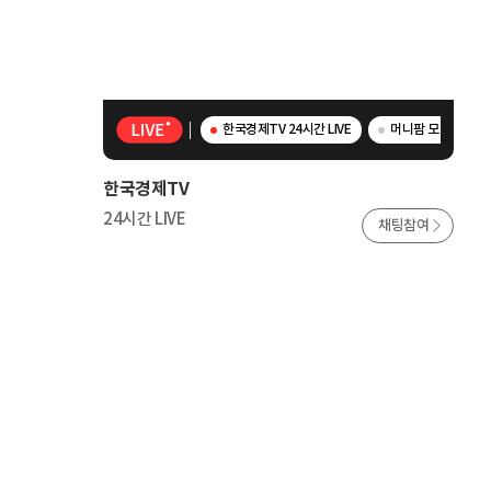
한국경제TV 24시간 LIVE
머니팜 모닝라이브 
한국경제TV
24시간 LIVE
채팅참여