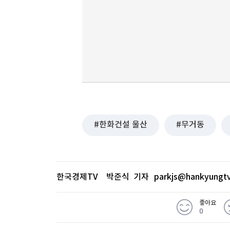
한화건설 울산
무거동
한국경제TV 박준식 기자
parkjs@hankyungt
좋아요
0