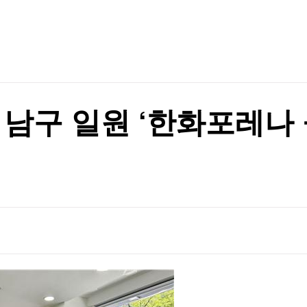
TV홈
무료방송
전체뉴스
재
증권
파트너스
경제
종목핫라인
추천 상
산업
재
경제
오늘의 
정치
생활경제
수익후기
국제
기업·CEO
이벤트
칼럼·연재
 남구 일원 ‘한화포레나 
특집방송
전체 프로그램
채널/편성
지역별채널
)
편성표