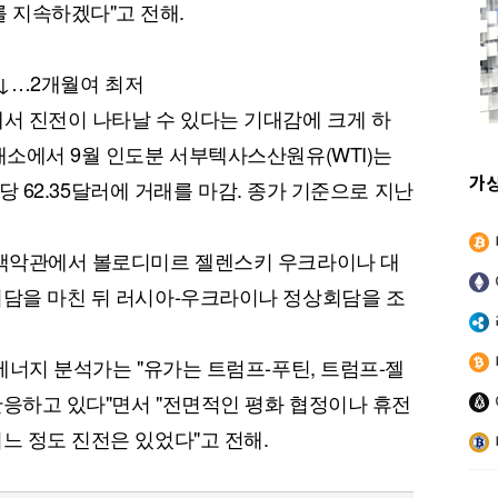
 지속하겠다"고 전해.
7%↓…2개월여 최저
에서 진전이 나타날 수 있다는 기대감에 크게 하
래소에서 9월 인도분 서부텍사스산원유(WTI)는
가
배럴당 62.35달러에 거래를 마감. 종가 기준으로 지난
퀀텀
915
(
-0.11%
)
 백악관에서 볼로디미르 젤렌스키 우크라이나 대
이더리움 클래식
9,120
(
-0.05%
)
회담을 마친 뒤 러시아-우크라이나 정상회담을 조
 에너지 분석가는 "유가는 트럼프-푸틴, 트럼프-젤
반응하고 있다"면서 "전면적인 평화 협정이나 휴전
느 정도 진전은 있었다"고 전해.