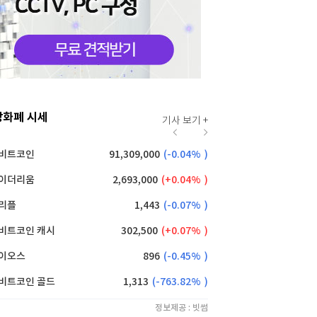
상화폐 시세
기사 보기 +
비트코인
91,309,000
(
-0.04%
)
퀀텀
이더리움
2,693,000
(
0.04%
)
이더리움 클래식
리플
1,443
(
-0.07%
)
비트코인 캐시
302,500
(
0.07%
)
이오스
896
(
-0.45%
)
비트코인 골드
1,313
(
-763.82%
)
정보제공 : 빗썸