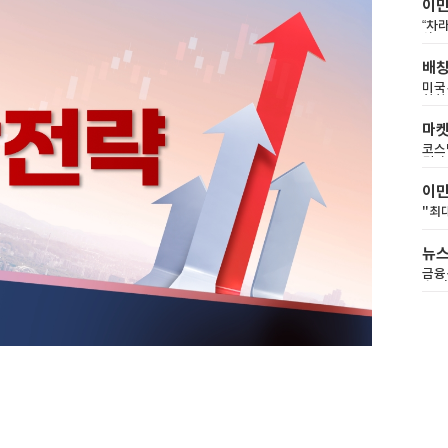
이민
“차
상 
배창
미국·
창학
마
코스
딥다
이민
"최
뉴
금융
스+