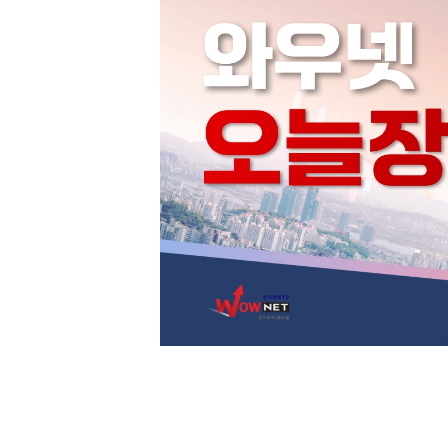
[할인50%] 한·미 투자 올인원 클래스
해외증시
전목록
다음목록