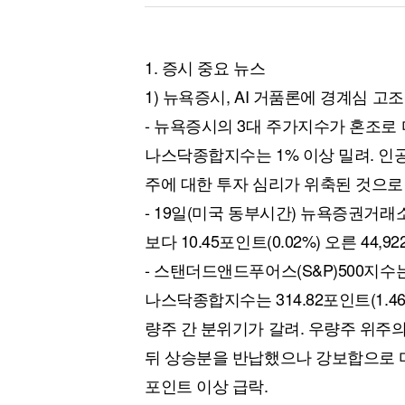
1. 증시 중요 뉴스
1) 뉴욕증시, AI 거품론에 경계심 고
- 뉴욕증시의 3대 주가지수가 혼조로
나스닥종합지수는 1% 이상 밀려. 인
주에 대한 투자 심리가 위축된 것으로
- 19일(미국 동부시간) 뉴욕증권거래
보다 10.45포인트(0.02%) 오른 44,9
- 스탠더드앤드푸어스(S&P)500지수는 전장
나스닥종합지수는 314.82포인트(1.46%
량주 간 분위기가 갈려. 우량주 위주의
뒤 상승분을 반납했으나 강보합으로 
포인트 이상 급락.