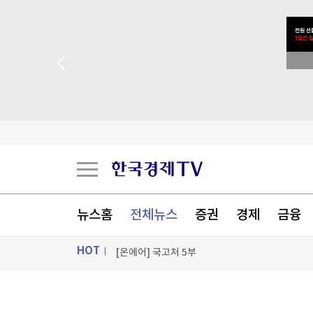
이임생 "정몽규 지시 따랐을 뿐"…홍명보 선임 입
 꽝 없는 룰렛 이벤트
건물에 불 지르고 보험금 청구…"형 무겁다" 항소
[속보]단일 레버리지 자금유입 '뚝'
백화점 돌며 명품 '싹쓸이'…중국인 남성 '실형'
[포토+] 박정민, '멋짐 가득한 모습~'
뉴스홈
전체뉴스
증권
경제
금융
"나야, '흑백요리사' 시즌3"
HOT
[온에어] 국고처 5부
이임생 "정몽규 지시 따랐을 뿐"…홍명보 선임 입
ON AIR
뉴스
이임생 "정몽규 지시 따랐을 뿐"…홍명보 선임 입