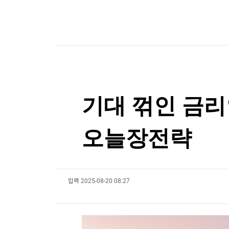
한국경제TV
뉴스홈
머니팜 모닝라이브
증권
굿모닝 작전
금융
오늘장 뭐사지?
부동산
[오후5시] 뉴스플러스
사회
온로드 (ON ROAD) 인사이트
글로벌경제
랭킹뉴스
기대 꺾인 금리인
오늘장전략
미네르바아카데미
증권 데이터
스페셜강의
특징주 뉴스
투자/재테크
입력
2025-08-20 08:27
매매신호 (랭킹100
부동산/세무
투자분석
산업
국내증시
[모집-3기-] 돈버는 트레이딩 투자 북클럽
환율