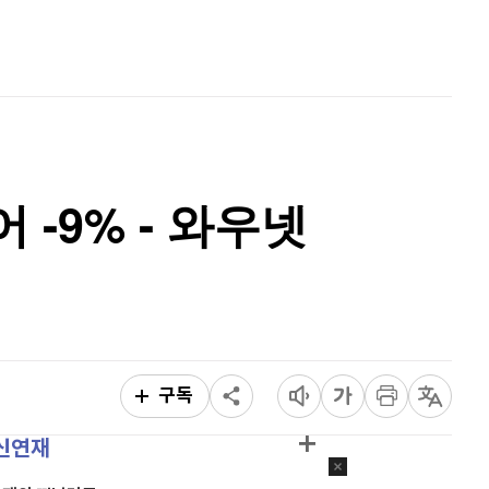
비트코인
91,309,000
(
-0.04%
)
홈
AI추천
품
마켓이슈
특징주
이벤트
-9% - 와우넷
구독
신연재