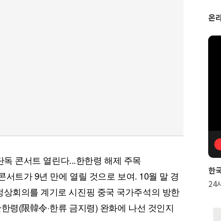
온
 단독 콘서트 열린다...한한령 해제 주목
한
콘서트가 9년 만에 열릴 것으로 보여. 10월 말 경
24시
 정상회의를 계기로 시진핑 중국 국가주석의 방한
한한령(限韓令·한류 금지령) 완화에 나선 것인지