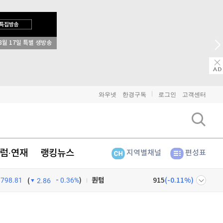
8월 17일 특별 생방송
비트코인
91,309,000
(
-0.04%
)
이더리움
2,693,000
(
0.04%
)
리플
1,443
(
-0.07%
)
와우넷
한경구독
로그인
고객센터
비트코인 캐시
302,500
(
0.07%
)
이오스
896
(
-0.45%
)
럼·연재
랭킹뉴스
지역별채널
편성표
비트코인 골드
1,313
(
-763.82%
)
798.81
0.36%
)
퀀텀
915
(
-0.11%
)
(
2.86
이더리움 클래식
9,120
(
-0.05%
)
넷
주식창