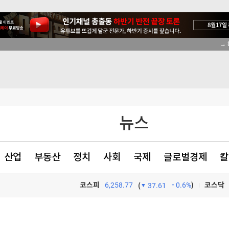
→ 
장 밝혀
했지만 '기각'
뉴스
산업
부동산
정치
사회
국제
글로벌경제
칼
코스피
6,258.77
0.6%
)
코스닥
(
37.61
장 밝혀
TV프로그램
와우
장 밝혀