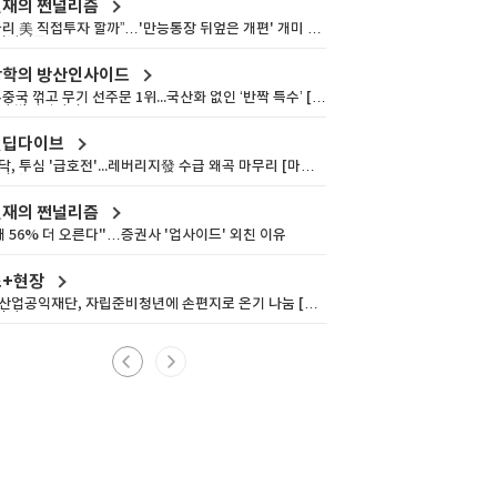
재의 쩐널리즘
라리 美 직접투자 할까”…'만능통장 뒤엎은 개편' 개미 울
[쩐널리즘]
학의 방산인사이드
중국 꺾고 무기 선주문 1위...국산화 없인 ‘반짝 특수’ [배
의 방산인사이드]
켓딥다이브
닥, 투심 '급호전'...레버리지發 수급 왜곡 마무리 [마켓
이브]
재의 쩐널리즘
대 56% 더 오른다"…증권사 '업사이드' 외친 이유
스+현장
산업공익재단, 자립준비청년에 손편지로 온기 나눔 [뉴
현장]