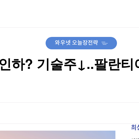
TV홈
무료방송
전체뉴스
증권
파트너스
경제
종목핫라인
추천 상
산업
경제
오늘의 
정치
생활경제
수익후기
국제
와우넷 오늘장전략
기업·CEO
이벤트
칼럼·연재
특집방송
하? 기술주↓..팔란티어 
전체 프로그램
채널/편성
지역별채널
)
편성표
최