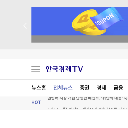
academy.co.kr
635만부까지 찍었는데…日 만화잡지 '소년점프' 
李 "형소법 안 읽어봐서" 발언 논란에…靑 "당연
뉴스홈
전체뉴스
증권
경제
금융
HOT
"아파도 내집에서"…재가요양 선호 갈수록 커진
[포토+] 박정민, '멋짐 가득한 모습~'
ON AIR
뉴스
"나야, '흑백요리사' 시즌3"