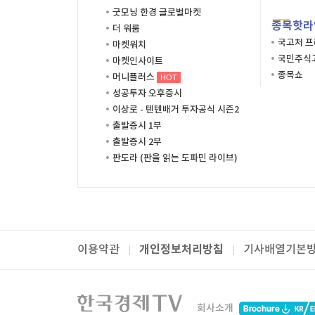
굿모닝 한경 글로벌마켓
종목핫라
더 워룸
국고처 
마켓워치
국민주식고
마켓인사이트
종목쇼
머니플러스
HOT
성공투자 오후증시
이상로 - 텐텐배거 투자공식 시즌2
출발증시 1부
출발증시 2부
판도라 (판을 읽는 도파민 라이브)
개인정보처리방침
이용약관
기사배열기본
패밀리사이트
한국경제TV
와우넷
주식창
미네르
회사소개