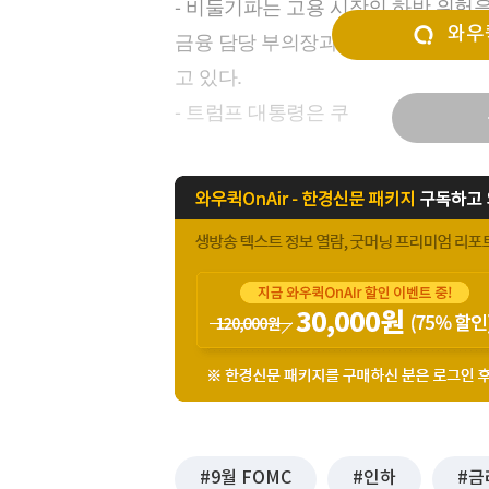
- 비둘기파는 고용 시장의 하방 위험
[할인50%] 한·미 투자 올인원 클래스
해외증시
와우퀵
금융 담당 부의장과 크리스토퍼 월러 
고 있다.
- 트럼프 대통령은 쿠
9월 FOMC
인하
금