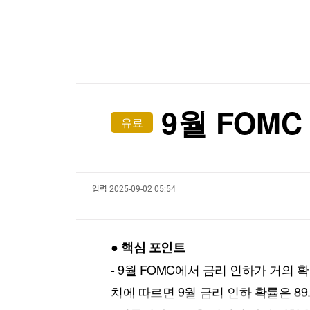
한국경제TV
뉴스홈
[온에어] 마켓인사이트
머니팜 모닝라이브
증권
굿모닝 작전
금융
635만부까지 찍었는데…日 만화잡지 '소년점프' 
오늘장 뭐사지?
부동산
635만부까지 찍었는데…日 만화잡지 '소년점프' 
[오후5시] 뉴스플러스
사회
온로드 (ON ROAD) 인사이트
글로벌경제
9월 FOMC
유료
랭킹뉴스
입력
2025-09-02 05:54
미네르바아카데미
증권 데이터
스페셜강의
특징주 뉴스
● 핵심 포인트
투자/재테크
매매신호 (랭킹100
부동산/세무
투자분석
- 9월 FOMC에서 금리 인하가 거의
산업
국내증시
치에 따르면 9월 금리 인하 확률은 89
[모집-3기-] 돈버는 트레이딩 투자 북클럽
환율