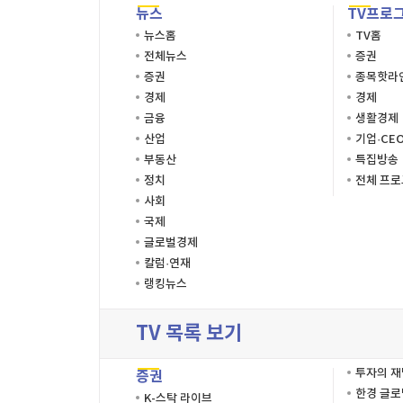
뉴스
TV프로
뉴스홈
TV홈
전체뉴스
증권
증권
종목핫라
경제
경제
금융
생활경제
산업
기업·CE
부동산
특집방송
정치
전체 프
사회
국제
글로벌경제
칼럼·연재
랭킹뉴스
TV 목록 보기
투자의 
증권
한경 글
K-스탁 라이브