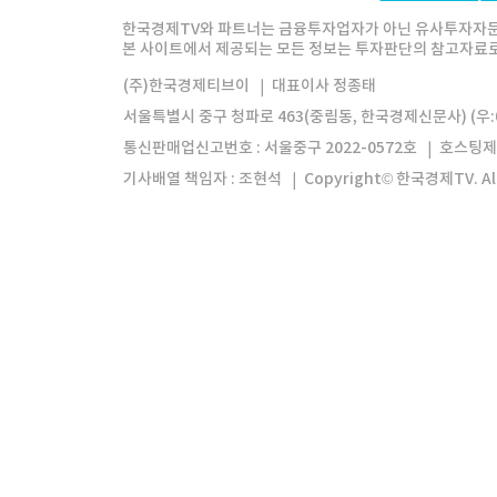
한경미디어그룹
한국경제신문
한국경제
한국경제TV와 파트너는 금융투자업자가 아닌 유사투자자문
본 사이트에서 제공되는 모든 정보는 투자판단의 참고자료로 
모바일앱
한국경제TV앱
주식창앱
(주)한국경제티브이
대표이사 정종태
서울특별시 중구 청파로 463(중림동, 한국경제신문사) (우:0
통신판매업신고번호 : 서울중구 2022-0572호
호스팅제
기사배열 책임자 : 조현석
Copyright© 한국경제TV. All 