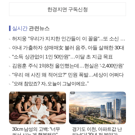
한경지면 구독신청
실시간
관련뉴스
허지웅 "우리가 지지한 인간들이 이 꼴을"...또 소신 발언
아내 가출하자 성매매女 불러 음주, 아들 살해한 30대
"소득 상관없이 1인 50만원"…이달 초 지급 목표
김원훈 주식 1억8천 올인했는데…현실은 '-2,400만원'
"우리 애 사진 왜 적어요?" 민원 폭발…세상이 어쩌다
"오래 참았죠? 자, 오늘이 그날이에요.."
30cm 남성의 고백: “너무
경기도 이천, 아파트값 난
커서 사는 게 행복해요”
리났다! 20년 전 분양가..