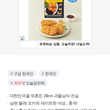
구금 한국인
한국인
와우넷
오늘장전략
대한민국을 뒤흔든 29cm 괴물남의 진실
남편 몰래 조카와 데이트한 여성.. 충격!