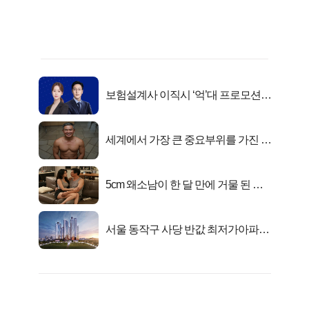
보험설계사 이직시 ‘억’대 프로모션!
키움에셋!
세계에서 가장 큰 중요부위를 가진 남
자의 진실
5cm 왜소남이 한 달 만에 거물 된 사
연
서울 동작구 사당 반값 최저가아파트
마지막...