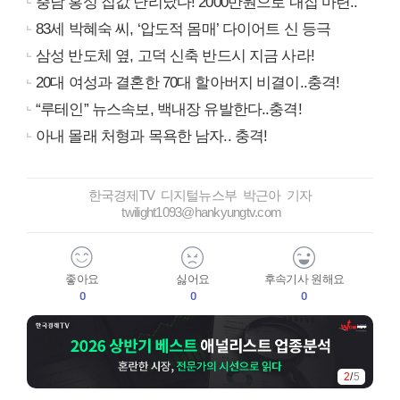
충남 홍성 집값 난리났다! 2000만원으로 내집 마련..
83세 박혜숙 씨, ‘압도적 몸매’ 다이어트 신 등극
삼성 반도체 옆, 고덕 신축 반드시 지금 사라!
20대 여성과 결혼한 70대 할아버지 비결이..충격!
“루테인” 뉴스속보, 백내장 유발한다..충격!
아내 몰래 처형과 목욕한 남자.. 충격!
한국경제TV 디지털뉴스부 박근아 기자
twilight1093@hankyungtv.com
좋아요
싫어요
후속기사 원해요
0
0
0
2
/
5