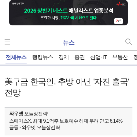
3
/
5
뉴스
홈
전체뉴스
랭킹뉴스
경제
증권
산업·IT
부동산
美구금 한국인, 추방 아닌 '자진 출국'
전망
와우넷
오늘장전략
스페이스X, 최대 9.1억주 보호예수 해제 우려 딛고 6.14%
급등 - 와우넷 오늘장전략