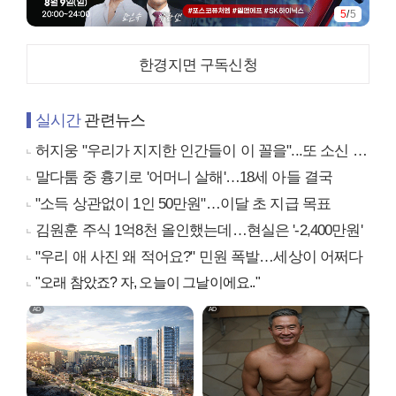
5
/
5
한경지면 구독신청
실시간
관련뉴스
허지웅 "우리가 지지한 인간들이 이 꼴을"...또 소신 발언
말다툼 중 흉기로 '어머니 살해'…18세 아들 결국
"소득 상관없이 1인 50만원"…이달 초 지급 목표
김원훈 주식 1억8천 올인했는데…현실은 '-2,400만원'
"우리 애 사진 왜 적어요?" 민원 폭발…세상이 어쩌다
"오래 참았죠? 자, 오늘이 그날이에요.."