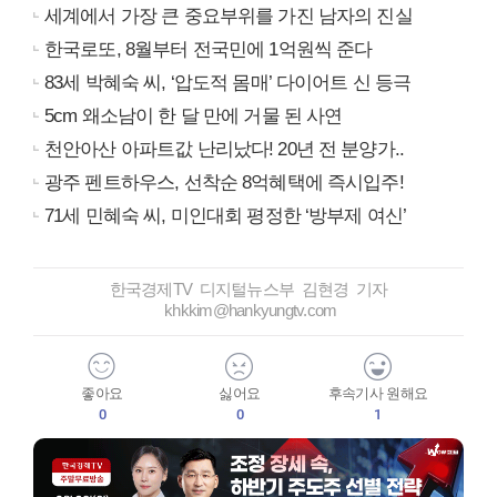
세계에서 가장 큰 중요부위를 가진 남자의 진실
한국로또, 8월부터 전국민에 1억원씩 준다
83세 박혜숙 씨, ‘압도적 몸매’ 다이어트 신 등극
5cm 왜소남이 한 달 만에 거물 된 사연
천안아산 아파트값 난리났다! 20년 전 분양가..
광주 펜트하우스, 선착순 8억혜택에 즉시입주!
71세 민혜숙 씨, 미인대회 평정한 ‘방부제 여신’
한국경제TV 디지털뉴스부 김현경 기자
khkkim@hankyungtv.com
좋아요
싫어요
후속기사 원해요
0
0
1