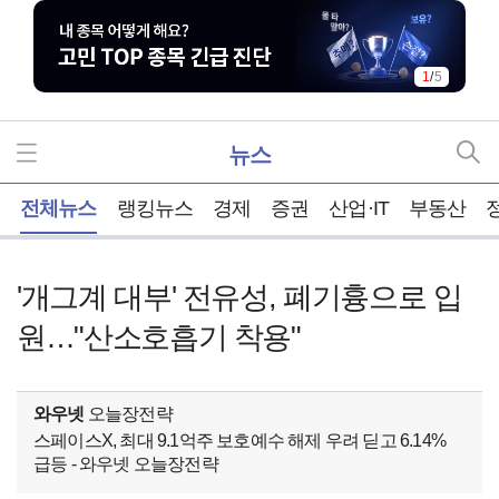
1
/
5
뉴스
홈
전체뉴스
랭킹뉴스
경제
증권
산업·IT
부동산
'개그계 대부' 전유성, 폐기흉으로 입
원…"산소호흡기 착용"
와우넷
오늘장전략
스페이스X, 최대 9.1억주 보호예수 해제 우려 딛고 6.14%
급등 - 와우넷 오늘장전략