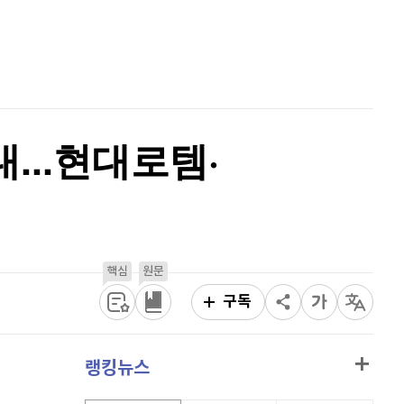
퀀텀
918
(
-0.22%
)
홈
AI추천
이더리움 클래식
9,195
(
1.04%
)
품
마켓이슈
특징주
이벤트
비트코인
90,951,000
(
-0.98%
)
...현대로템·
핵심
원문
구독
랭킹뉴스