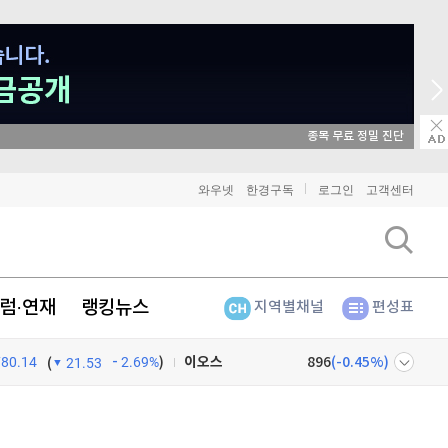
종목 무료 정밀 진단
비트코인
90,951,000
(
-0.98%
)
와우넷
한경구독
로그인
고객센터
이더리움
2,683,000
(
-1.17%
)
리플
1,445
(
-2.92%
)
럼·연재
랭킹뉴스
지역별채널
편성표
비트코인 캐시
301,500
(
-0.27%
)
780.14
2.69%
)
이오스
896
(
-0.45%
)
(
21.53
비트코인 골드
1,313
(
-763.82%
)
넷
주식창