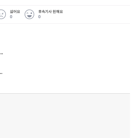
싫어요
후속기사 원해요
0
0
 무슨 일
아내 가출하자 성매매女 불러 음주, 아들 살해한 30대
김원훈 주식 1억8천 올인했는데…현실은 '-2,400만원'
'비상'