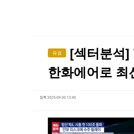
한국경제TV
뉴스홈
대만총통, '中침공대비' 연례 군사훈련 시찰…타
머니팜 모닝라이브
증권
굿모닝 작전
금융
대만총통, '中침공대비' 연례 군사훈련 시찰…타
오늘장 뭐사지?
부동산
[오후5시] 뉴스플러스
사회
온로드 (ON ROAD) 인사이트
글로벌경제
[섹터분석]
유료
랭킹뉴스
한화에어로 최
미네르바아카데미
증권 데이터
입력
2025-09-30 13:40
스페셜강의
특징주 뉴스
투자/재테크
매매신호 (랭킹100
부동산/세무
투자분석
산업
국내증시
[모집-3기-] 돈버는 트레이딩 투자 북클럽
환율