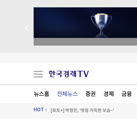
academy.co.kr
대만총통, '中침공대비' 연례 군사훈련 시찰…타
뉴스홈
전체뉴스
증권
경제
금융
국민의힘 윤리위원 2명 사퇴 의사…"위원장도 물
HOT
[포토+] 박정민, '멋짐 가득한 모습~'
"나야, '흑백요리사' 시즌3"
ON AIR
뉴스
[온에어] 마켓인사이트