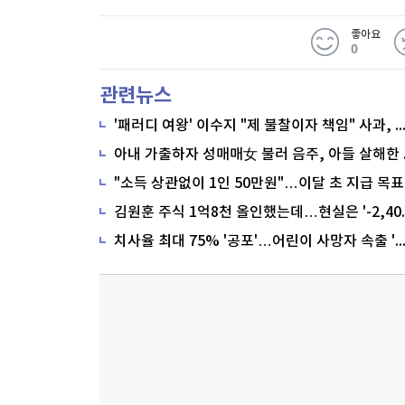
좋아요
0
관련뉴스
'패러디 여왕' 이수지 "제 불찰이자 책임" 사과,
"소득 상관없이 1인 50만원"…이달 초 지급 목표
치사율 최대 75% '공포'…어린이 사망자 속출 