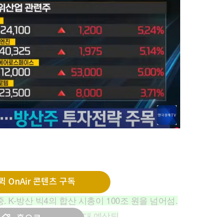
 OnAir 콘텐츠 구독
. K-방산 빅4의 합산 시총이 100조 원을 넘어섬.
유럽 쪽 방위비 지출 확대 예상되