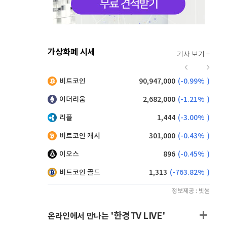
가상화폐 시세
기사 보기 +
918
(
-0.22%
)
비트코인
90,947,000
(
-0.99%
)
,185
(
0.93%
)
이더리움
2,682,000
(
-1.21%
)
리플
1,444
(
-3.00%
)
비트코인 캐시
301,000
(
-0.43%
)
이오스
896
(
-0.45%
)
비트코인 골드
1,313
(
-763.82%
)
정보제공 : 빗썸
'한경TV LIVE'
온라인에서 만나는