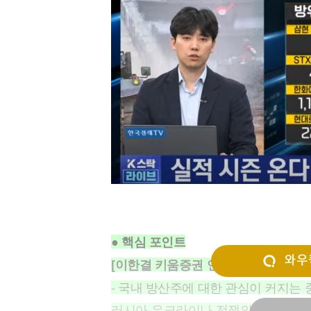
[할인50%] 한·미 투자 올인원 클래스
해외증시
● 핵심 포인트
와우퀵
[이한결 키움증권 연구원]
- 국내 방산주에 대한 관심이 커지는 중
러시아-우크라이나 전쟁의 영향으로 