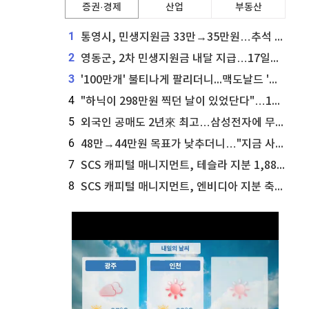
증권·경제
산업
부동산
1
통영시, 민생지원금 33만→35만원…추석 전 푼다
2
영동군, 2차 민생지원금 내달 지급…17일부터 신청 접수
3
'100만개' 불티나게 팔리더니...맥도날드 '충주찰옥수수버거' 돌연 판매 종료
4
"하닉이 298만원 찍던 날이 있었단다"…100만 클릭 '전래동화' 정체
5
외국인 공매도 2년來 최고…삼성전자에 무슨일이 [B급기자의 B급리포트]
6
48만→44만원 목표가 낮추더니…"지금 사라, 70% 오른다"는 종목
7
SCS 캐피털 매니지먼트, 테슬라 지분 1,889주 추가 매수
8
SCS 캐피털 매니지먼트, 엔비디아 지분 축소...8,590주 매도