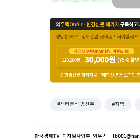
섹터분석 방산주
지역
한국경제TV 디지털사업부 와우퀵
tb001@han