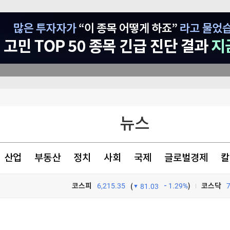
이베이항 점검
뉴스
"여름휴가 가세요" 보너스 '팍팍'…인재 잡으려 지갑 열었다 [글로벌 pick]
더샵 신길센트럴시티, 조합원 취소분 67세대 일반분양 진행…18일부터 청약 개시
산업
부동산
정치
사회
국제
글로벌경제
칼
러나야"
코스피
6,215.35
1.29%
)
코스닥
(
81.03
TV프로그램
와우