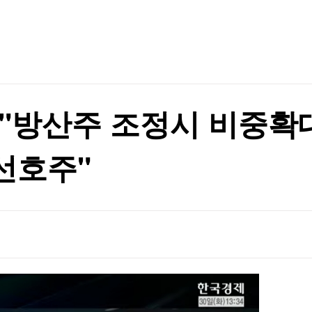
TV홈
무료방송
전체뉴스
이베이항 점검
증권
파트너스
경제
종목핫라인
추천 상
산업
이베이항 점검
경제
오늘의 
정치
생활경제
수익후기
국제
기업·CEO
이벤트
칼럼·연재
 "방산주 조정시 비중확대
특집방송
전체 프로그램
선호주"
채널/편성
지역별채널
)
편성표