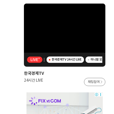
한국경제TV 24시간 LIVE
머니팜 모닝라이브 
한국경제TV
24시간 LIVE
채팅참여