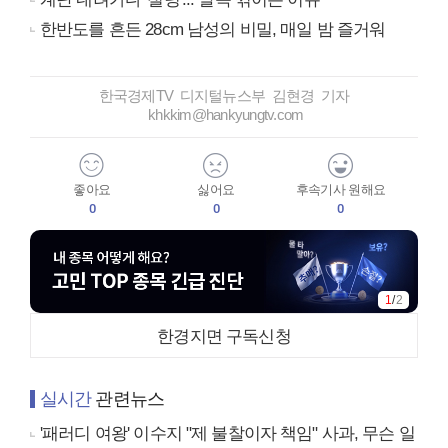
한반도를 흔든 28cm 남성의 비밀, 매일 밤 즐거워
한국경제TV 디지털뉴스부 김현경 기자
khkkim@hankyungtv.com
좋아요
싫어요
후속기사 원해요
0
0
0
1
/
2
한경지면 구독신청
실시간
관련뉴스
'패러디 여왕' 이수지 "제 불찰이자 책임" 사과, 무슨 일