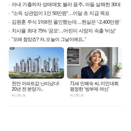
아내 가출하자 성매매女 불러 음주, 아들 살해한 30대
"소득 상관없이 1인 50만원"…이달 초 지급 목표
김원훈 주식 1억8천 올인했는데…현실은 '-2,400만원'
치사율 최대 75% '공포'…어린이 사망자 속출 '비상'
"오래 참았죠? 자, 오늘이 그날이에요.."
천안 아파트값 난리났다!
71세 민혜숙 씨, 미인대회
20년 전 분양가..
평정한 ‘방부제 여신’
뉴스캐스트
뉴스캐스트