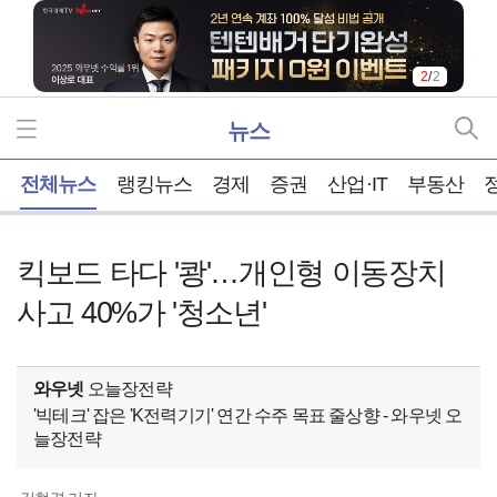
2
/
2
뉴스
홈
전체뉴스
랭킹뉴스
경제
증권
산업·IT
부동산
킥보드 타다 '쾅'…개인형 이동장치
사고 40%가 '청소년'
와우넷
오늘장전략
'빅테크' 잡은 'K전력기기' 연간 수주 목표 줄상향 - 와우넷 오
늘장전략