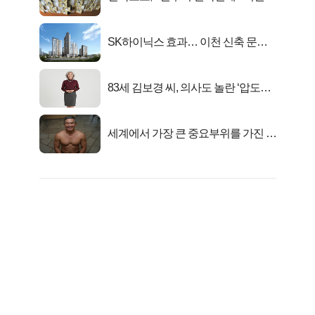
준다
SK하이닉스 효과… 이천 신축 문의
급증!
83세 김보경 씨, 의사도 놀란 ‘압도적
피지컬’
세계에서 가장 큰 중요부위를 가진 남
자의 진실