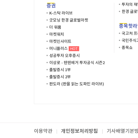
투자의 
증권
한경 글
K-스탁 라이브
굿모닝 한경 글로벌마켓
종목핫라
더 워룸
국고처 
마켓워치
국민주식고
마켓인사이트
종목쇼
머니플러스
HOT
성공투자 오후증시
이상로 - 텐텐배거 투자공식 시즌2
출발증시 1부
출발증시 2부
판도라 (판을 읽는 도파민 라이브)
개인정보처리방침
이용약관
기사배열기본
패밀리사이트