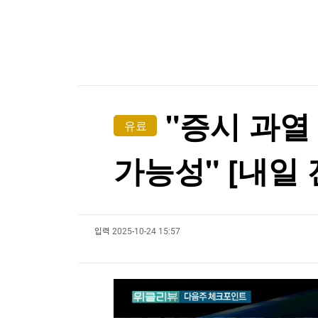
한국경제TV
뉴스홈
사우디 "아람코 지잔 정유시설에 화재"
머니팜 모닝라이브
증권
굿모닝 작전
금융
사우디 "아람코 지잔 정유시설에 화재"
오늘장 뭐사지?
부동산
[오후5시] 뉴스플러스
사회
온로드 (ON ROAD) 인사이트
글로벌경제
"증시 과열
유료
랭킹뉴스
가능성" [내일 
미네르바아카데미
증권 데이터
입력
2025-10-24 15:57
스페셜강의
특징주 뉴스
투자/재테크
매매신호 (랭킹100
부동산/세무
투자분석
산업
국내증시
[모집-3기-] 돈버는 트레이딩 투자 북클럽
환율