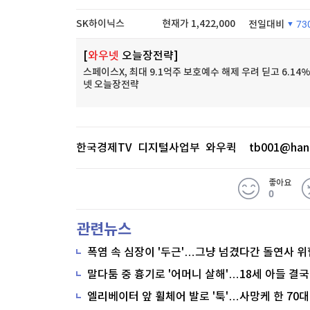
SK하이닉스
현재가
1,422,000
전일대비
73
[
와우넷
오늘장전략]
4.88%
스페이스X, 최대 9.1억주 보호예수 해제 우려 딛고 6.14%
넷 오늘장전략
한국경제TV 디지털사업부 와우퀵
tb001@han
좋아요
0
관련뉴스
폭염 속 심장이 '두근'…그냥 넘겼다간 돌연사 위
말다툼 중 흉기로 '어머니 살해'…18세 아들 결국