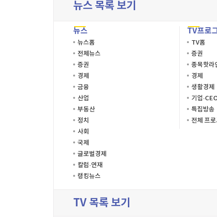
뉴스 목록 보기
뉴스
TV프로
뉴스홈
TV홈
전체뉴스
증권
증권
종목핫라
경제
경제
금융
생활경제
산업
기업·CE
부동산
특집방송
정치
전체 프
사회
국제
글로벌경제
칼럼·연재
랭킹뉴스
TV 목록 보기