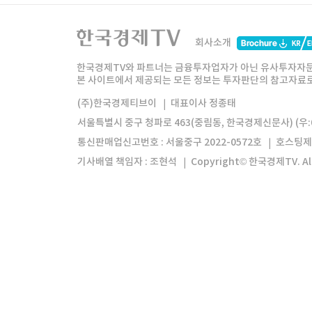
한국경제TV
와우넷
주식창
미네르
회사소개
한경미디어그룹
한국경제신문
한국경제
한국경제TV와 파트너는 금융투자업자가 아닌 유사투자자문
본 사이트에서 제공되는 모든 정보는 투자판단의 참고자료로 
모바일앱
한국경제TV앱
주식창앱
(주)한국경제티브이
대표이사 정종태
서울특별시 중구 청파로 463(중림동, 한국경제신문사) (우:0
통신판매업신고번호 : 서울중구 2022-0572호
호스팅제
기사배열 책임자 : 조현석
Copyright© 한국경제TV. All 