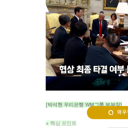
[할인50%] 한·미 투자 올인원 클래스
해외증시
[박석현 우리은행 WM그룹 부부장]
와우퀵
● 핵심 포인트