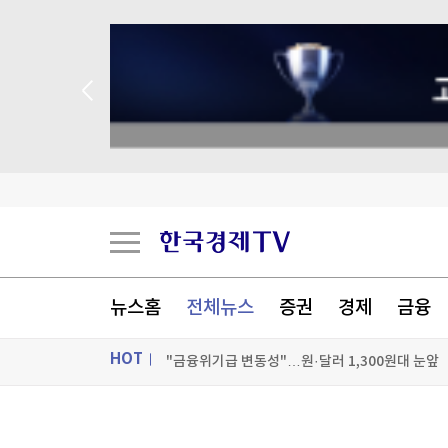
종목 무료 정밀 진단
사우디 "아람코 지잔 정유시설에 화재"
[속보] 韓증시 롤러코스터 끝나나…블룸버그가 주
"더 불평했으면"…'퇴임 넉달 만에 암 진단' 바이
뉴스홈
전체뉴스
증권
경제
금융
"금융위기급 변동성"…원·달러 1,300원대 눈앞
HOT
[포토+] 박정민, '멋짐 가득한 모습~'
"나야, '흑백요리사' 시즌3"
ON AIR
뉴스
[온에어] 국고처 6부