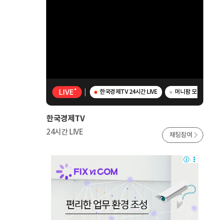
한국경제TV 24시간 LIVE
머니팜 모닝라이브 
한국경제TV
24시간 LIVE
채팅참여