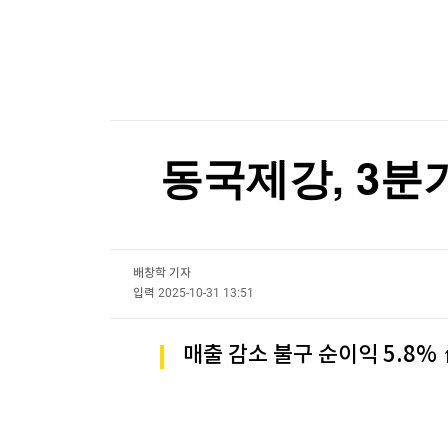
한국경제TV
뉴스홈
[온에어] 크립토랩스
머니팜 모닝라이브
증권
굿모닝 작전
이탈리아 돌로미티서 하이킹하던 10대 추락사
금융
오늘장 뭐사지?
부동산
이탈리아 돌로미티서 하이킹하던 10대 추락사
[오후5시] 뉴스플러스
사회
온로드 (ON ROAD) 인사이트
글로벌경제
동국제강, 3분기
랭킹뉴스
배창학 기자
미네르바아카데미
증권 데이터
입력
2025-10-31 13:51
스페셜강의
특징주 뉴스
매출 감소 불구 순이익 5.8%
투자/재테크
매매신호 (랭킹100
부동산/세무
투자분석
산업
국내증시
[모집-3기-] 돈버는 트레이딩 투자 북클럽
환율