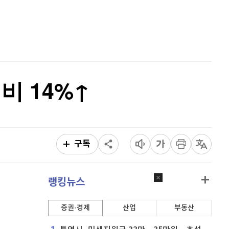
비트코인 골드
1,313
(
-763.82%
)
홈
AI추천
퀀텀
919
(
-0.11%
)
품
마켓이슈
이더리움 클래식
9,190
(
0.99%
)
특징주
이벤트
비트코인
91,416,000
(
-0.46%
)
비 14%↑
구독
랭킹뉴스
증권·경제
산업
부동산