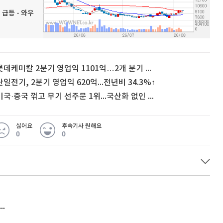
 급등 - 와우
롯데케미칼 2분기 영업익 1101억…2개 분기 연속 흑자
산일전기, 2분기 영업익 620억...전년비 34.3%↑
미국·중국 꺾고 무기 선주문 1위...국산화 없인 ‘반짝 특수’ [배창학의 방산인사이드]
싫어요
후속기사 원해요
0
0
허지웅 "우리가 지지한 인간들이 이 꼴을"...또 소신 발언
아내 가출하자 성매매女 불러 음주, 아들 살해한 30대