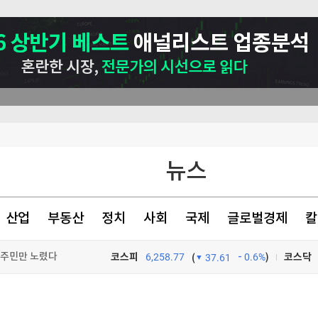
뉴스
폭 확장
산업
부동산
정치
사회
국제
글로벌경제
칼
하우스' 제안에 역풍
는 주민만 노렸다"
코스피
6,258.77
0.6%
)
코스닥
(
37.61
TV프로그램
와우