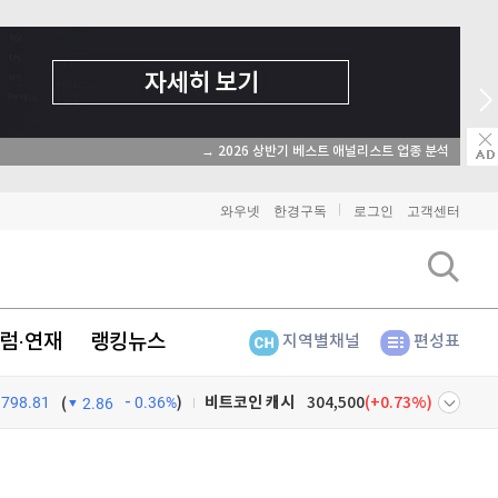
→ 온라인 투자교육은 미네르바아카데미 / 
와우넷
한경구독
로그인
고객센터
비트코인
91,416,000
(
-0.46%
)
이더리움
2,700,000
(
-0.52%
)
럼·연재
랭킹뉴스
지역별채널
편성표
리플
1,461
(
-1.74%
)
비트코인 캐시
304,500
(
0.73%
)
798.81
0.36%
)
(
2.86
이오스
896
(
-0.45%
)
넷
주식창