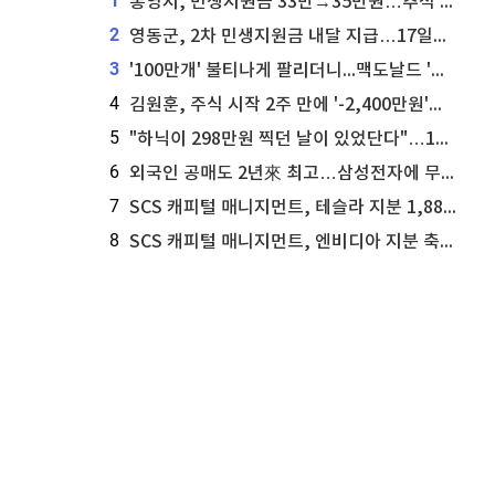
1
통영시, 민생지원금 33만→35만원…추석 전 푼다
2
영동군, 2차 민생지원금 내달 지급…17일부터 신청 접수
3
'100만개' 불티나게 팔리더니...맥도날드 '충주찰옥수수버거' 돌연 판매 종료
4
김원훈, 주식 시작 2주 만에 '-2,400만원'…"차 한 대 값 날렸다"
5
"하닉이 298만원 찍던 날이 있었단다"…100만 클릭 '전래동화' 정체
6
외국인 공매도 2년來 최고…삼성전자에 무슨일이 [B급기자의 B급리포트]
7
SCS 캐피털 매니지먼트, 테슬라 지분 1,889주 추가 매수
8
SCS 캐피털 매니지먼트, 엔비디아 지분 축소...8,590주 매도