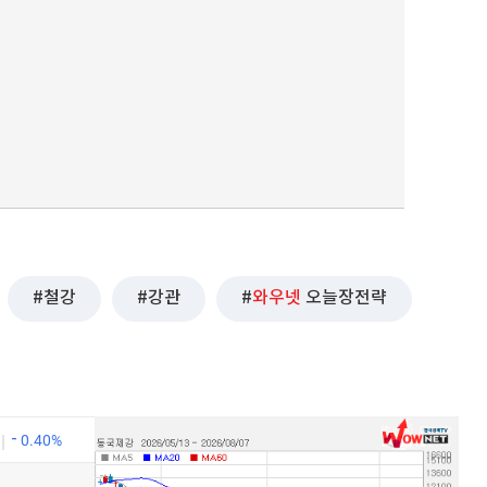
퀀텀
이더리움 클래식
9
철강
강관
와우넷
오늘장전략
0.40%