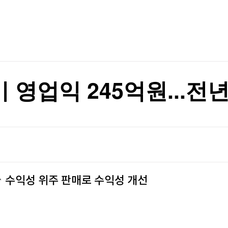
TV홈
무료방송
전체뉴스
증권
파트너스
경제
종목핫라인
추천 상
산업
경제
오늘의 
정치
생활경제
수익후기
국제
기업·CEO
이벤트
칼럼·연재
 영업익 245억원...전년
특집방송
전체 프로그램
채널/편성
지역별채널
 ↑ 수익성 위주 판매로 수익성 개선
)
편성표