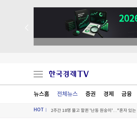
→ 2026 상반기 베스트 애널리스트 업종 분석
이탈리아 돌로미티서 하이킹하던 10대 추락사
기업용 AI 에이전트 일레븐에이전트, 지원채널 대
뉴스홈
전체뉴스
증권
경제
금융
與황희 "폐기 버스 개조해 청년주택으로"…'버스 
2주간 18명 물고 할퀸 '난동 원숭이'…"혼자 있
HOT
[포토+] 박정민, '멋짐 가득한 모습~'
ON AIR
뉴스
"나야, '흑백요리사' 시즌3"