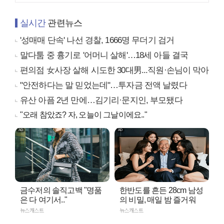
실시간
관련뉴스
'성매매 단속' 나선 경찰, 1666명 무더기 검거
말다툼 중 흉기로 '어머니 살해'…18세 아들 결국
편의점 女사장 살해 시도한 30대男...직원·손님이 막아
"안전하다는 말 믿었는데"…투자금 전액 날렸다
유산 아픔 2년 만에…김기리·문지인, 부모됐다
"오래 참았죠? 자, 오늘이 그날이에요.."
금수저의 솔직고백 "명품
한반도를 흔든 28cm 남성
은 다 여기서.."
의 비밀, 매일 밤 즐거워
뉴스캐스트
뉴스캐스트