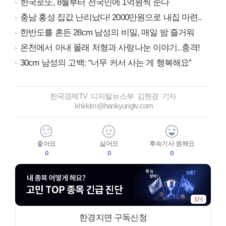
한국로또, 8월부터 전국민에 1억원씩 준다
충남 홍성 집값 난리났다! 2000만원으로 내집 마련..
한반도를 흔든 28cm 남성의 비밀, 매일 밤 즐거워
온천에서 아내 몰래 처형과 사랑나눈 이야기..충격!
30cm 남성의 고백: “너무 커서 사는 게 행복해요”
한국경제TV 디지털뉴스부 김현경 기자
khkkim@hankyungtv.com
좋아요
싫어요
후속기사 원해요
0
0
0
1
/
4
한경지면 구독신청