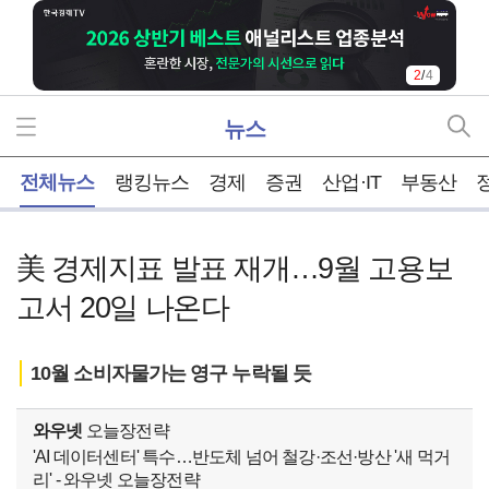
2
/
4
뉴스
홈
전체뉴스
랭킹뉴스
경제
증권
산업·IT
부동산
美 경제지표 발표 재개…9월 고용보
고서 20일 나온다
10월 소비자물가는 영구 누락될 듯
와우넷
오늘장전략
'AI 데이터센터' 특수…반도체 넘어 철강·조선·방산 '새 먹거
리' - 와우넷 오늘장전략