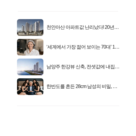
천안아산 아파트값 난리났다! 20년
전 분양가..
‘세계에서 가장 젊어 보이는 70대’ 1위
선정…
남양주 한강뷰 신축, 전셋값에 내집마
련!
한반도를 흔든 28cm 남성의 비밀, 매
일 밤 즐거워