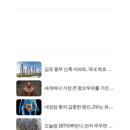
김포 풍무 신축 아파트, 국내 최초 반
값 분양..
세계에서 가장 큰 중요부위를 가진 남
자의 진실
대장암 환자 급증한 원인, 2위는 유산
균 1위는OO..
오늘밤 187억뿌린다, 먼저 주우면 최