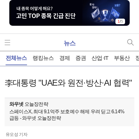
2
/
5
뉴스
홈
전체뉴스
랭킹뉴스
경제
증권
산업·IT
부동산
李대통령 "UAE와 원전·방산·AI 협력"
와우넷
오늘장전략
스페이스X, 최대 9.1억주 보호예수 해제 우려 딛고 6.14%
급등 - 와우넷 오늘장전략
유오성 기자