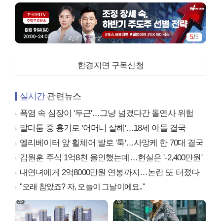
1
/
5
한경지면 구독신청
실시간
관련뉴스
폭염 속 심장이 '두근'…그냥 넘겼다간 돌연사 위험
말다툼 중 흉기로 '어머니 살해'…18세 아들 결국
엘리베이터 앞 휠체어 발로 '툭'…사망케 한 70대 결국
김원훈 주식 1억8천 올인했는데…현실은 '-2,400만원'
내연녀에게 2억8000만원 연봉까지…논란 또 터졌다
"오래 참았죠? 자, 오늘이 그날이에요.."