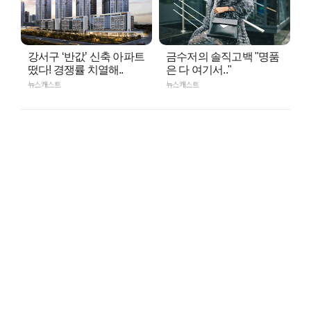
강서구 ‘반값’ 신축 아파트
금수저의 솔직고백 "명품
떴다! 경쟁률 치열해..
은 다 여기서.."
뉴스캐스트
뉴스캐스트