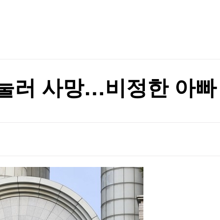
TV홈
무료방송
전체뉴스
증권
파트너스
경제
이 안동 찾은 이유
종목핫라인
추천 상
산업
이 안동 찾은 이유
경제
오늘의 
정치
생활경제
수익후기
국제
기업·CEO
이벤트
칼럼·연재
 눌러 사망…비정한 아빠 
특집방송
전체 프로그램
채널/편성
지역별채널
)
편성표