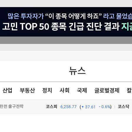
이 안동 찾은 이유
뉴스
초비상' [글로벌 pick]
[속보]이재명 대통령 "결혼 불이익 없앤다"…대출·청약·세제 22개 과제 점검
산업
부동산
정치
사회
국제
글로벌경제
칼
이란전 출구전략 모색
코스피
6,258.77
0.6%
)
코스닥
(
37.61
TV프로그램
와우