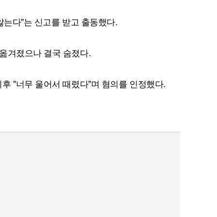
않는다"는 신고를 받고 출동했다.
옮겨졌으나 결국 숨졌다.
퀀텀
이더리움 클래식
9
후 "너무 울어서 때렸다"며 혐의를 인정했다.