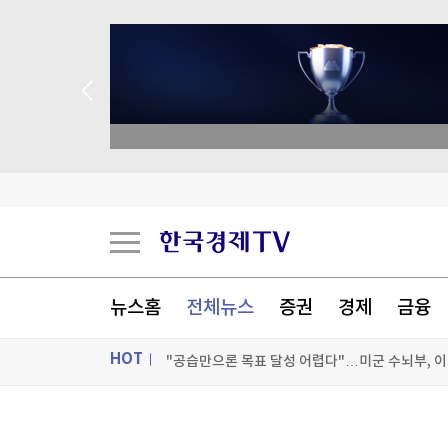
종목 무료 정밀 진단
"성수기인데 식당 문 닫고 왔다"…파리 셰프 8명
치명률 45% '공포의 바이러스'…수도까지 번질라 '
뉴스홈
전체뉴스
증권
경제
금융
"공습만으론 목표 달성 어렵다"…미군 수뇌부, 
HOT
[포토+] 박정민, '멋짐 가득한 모습~'
ON AIR
뉴스
"나야, '흑백요리사' 시즌3"