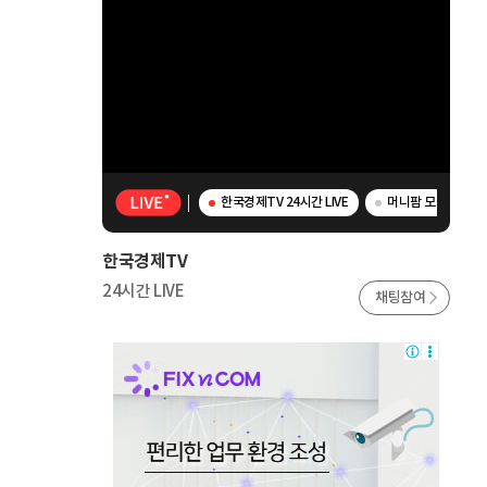
한국경제TV 24시간 LIVE
머니팜 모닝라이브 
한국경제TV
24시간 LIVE
채팅참여