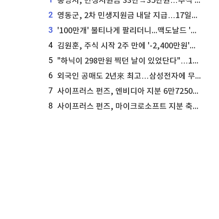
통영시, 민생지원금 33만→35만원…추석 전 푼다
2
영동군, 2차 민생지원금 내달 지급…17일부터 신청 접수
3
'100만개' 불티나게 팔리더니...맥도날드 '충주찰옥수수버거' 돌연 판매 종료
4
김원훈, 주식 시작 2주 만에 '-2,400만원'…"차 한 대 값 날렸다"
5
"하닉이 298만원 찍던 날이 있었단다"…100만 클릭 '전래동화' 정체
6
외국인 공매도 2년來 최고…삼성전자에 무슨일이 [B급기자의 B급리포트]
7
사이프러스 펀즈, 엔비디아 지분 6만7250주 매각
8
사이프러스 펀즈, 마이크로소프트 지분 축소...3만3천 주 매각