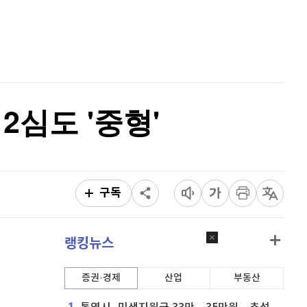
홈
퀀텀
924
(
0.87%
)
AI추천
품
마켓이슈
이더리움 클래식
9,160
(
0.38%
)
특징주
이벤트
비트코인
91,347,000
(
0%
)
2심도 '중형'
구독
랭킹뉴스
증권·경제
산업
부동산
1