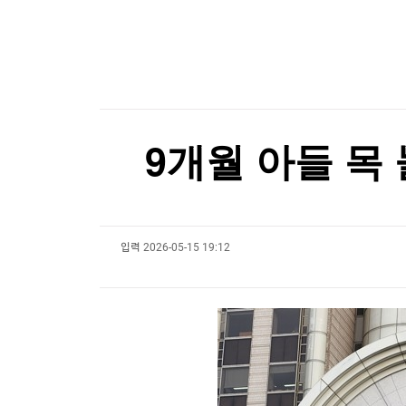
[온에어] 경제전쟁 꾼 시즌3
한국경제TV
뉴스홈
머니팜 모닝라이브
증권
"성수기인데 식당 문 닫고 왔다"…파리 셰프 8명
굿모닝 작전
금융
오늘장 뭐사지?
"성수기인데 식당 문 닫고 왔다"…파리 셰프 8명
부동산
[오후5시] 뉴스플러스
사회
온로드 (ON ROAD) 인사이트
글로벌경제
9개월 아들 목
랭킹뉴스
입력
2026-05-15 19:12
미네르바아카데미
증권 데이터
스페셜강의
특징주 뉴스
투자/재테크
매매신호 (랭킹100
부동산/세무
투자분석
산업
국내증시
[모집-3기-] 돈버는 트레이딩 투자 북클럽
환율