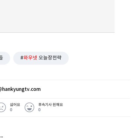
들
와우넷
오늘장전략
hankyungtv.com
싫어요
후속기사 원해요
0
0
허지웅 "우리가 지지한 인간들이 이 꼴을"...또 소신 발언