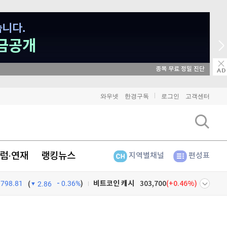
매일 매일 꽝 없는 룰렛 이벤트
와우넷
한경구독
로그인
고객센터
비트코인
91,347,000
(
0%
)
이더리움
2,694,000
(
0.07%
)
리플
1,454
(
0.69%
)
럼·연재
랭킹뉴스
지역별채널
편성표
비트코인 캐시
303,700
(
0.46%
)
798.81
0.36%
)
(
2.86
이오스
896
(
-0.45%
)
넷
주식창
비트코인 골드
1,313
(
-763.82%
)