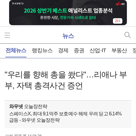
2
/
4
뉴스
홈
전체뉴스
랭킹뉴스
경제
증권
산업·IT
부동산
"우리를 향해 총을 쐈다"…리애나 부
부, 자택 총격사건 증언
와우넷
오늘장전략
스페이스X, 최대 9.1억주 보호예수 해제 우려 딛고 6.14%
급등 - 와우넷 오늘장전략