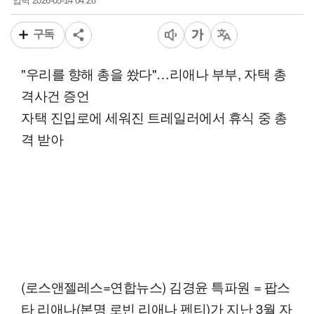
2026-05-14 04:28
입력
구독
"우리를 향해 총을 쐈다"…리애나 부부, 자택 총
격사건 증언
자택 진입로에 세워진 트레일러에서 휴식 중 총
격 받아
(로스앤젤레스=연합뉴스) 김경윤 특파원 = 팝스
타 리애나(본명 로빈 리애나 펜티)가 지난 3월 자