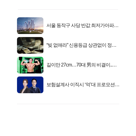
서울 동작구 사당 반값 최저가아파트
마지막...
“빚 없애라” 신용등급 상관없이 정부
서 2억지원!
길이만 27cm…70대 男의 비결이..충
격!
보험설계사 이직시 ‘억’대 프로모션!
키움에셋!