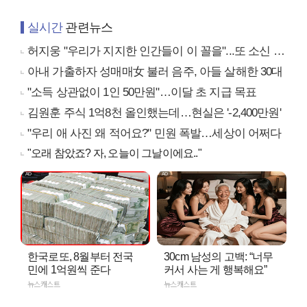
실시간
관련뉴스
허지웅 "우리가 지지한 인간들이 이 꼴을"...또 소신 발언
아내 가출하자 성매매女 불러 음주, 아들 살해한 30대
"소득 상관없이 1인 50만원"…이달 초 지급 목표
김원훈 주식 1억8천 올인했는데…현실은 '-2,400만원'
"우리 애 사진 왜 적어요?" 민원 폭발…세상이 어쩌다
"오래 참았죠? 자, 오늘이 그날이에요.."
한국로또, 8월부터 전국
30cm 남성의 고백: “너무
민에 1억원씩 준다
커서 사는 게 행복해요”
뉴스캐스트
뉴스캐스트