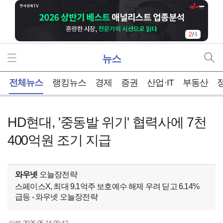
2
/
4
뉴스
홈
전체뉴스
랭킹뉴스
경제
증권
산업·IT
부동산
HD현대, '중동발 위기' 협력사에 7천
400억원 조기 지급
와우넷
오늘장전략
스페이스X, 최대 9.1억주 보호예수 해제 우려 딛고 6.14%
급등 - 와우넷 오늘장전략