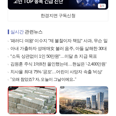
1
/
4
한경지면 구독신청
실시간
관련뉴스
'패러디 여왕' 이수지 "제 불찰이자 책임" 사과, 무슨 일
아내 가출하자 성매매女 불러 음주, 아들 살해한 30대
"소득 상관없이 1인 50만원"…이달 초 지급 목표
김원훈 주식 1억8천 올인했는데…현실은 '-2,400만원'
치사율 최대 75% '공포'…어린이 사망자 속출 '비상'
"오래 참았죠? 자, 오늘이 그날이에요.."